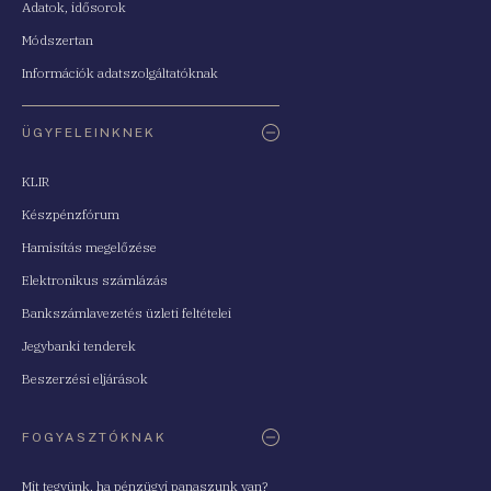
Adatok, idősorok
Módszertan
Információk adatszolgáltatóknak
ÜGYFELEINKNEK
KLIR
Készpénzfórum
Hamisítás megelőzése
Elektronikus számlázás
Bankszámlavezetés üzleti feltételei
Jegybanki tenderek
Beszerzési eljárások
FOGYASZTÓKNAK
Mit tegyünk, ha pénzügyi panaszunk van?