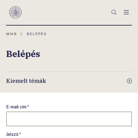
Főmenü
Keresés
Men
Magyar
Nemzeti
Bank
AKTUÁLIS
MNB
BELÉPÉS
OLDAL:
Belépés
Kiemelt témák
E-mail cím *
Jelszó *