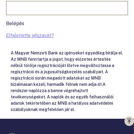
Belépés
Elfelejtette jelszavát?
A Magyar Nemzeti Bank az igényeket egyedileg bírálja el.
Az MNB fenntartja a jogot, hogy előzetes értesítés
nélkül törölje regisztrációját illetve megváltoztassa a
regisztráció és a jogosultságkezelés szabályait. A
regisztráció során megadott adatokat az MNB
bizalmasan kezeli, harmadik félnek nem adja át.A
rendszer naplózza a benne végrehajtott
tevékenységeket. A naplók és az egyéb felhasználói
adatok tekintetében az MNB a hatályos adatvédelmi
szabályoknak megfelelően jár el.
Vi
a
te