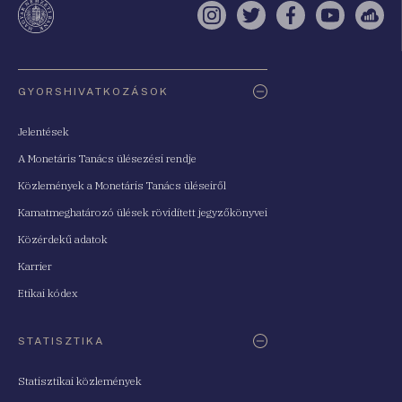
Instagram
Twitter
Facebook
YouTube
Sell
Oldaltérkép
GYORSHIVATKOZÁSOK
Jelentések
A Monetáris Tanács ülésezési rendje
Közlemények a Monetáris Tanács üléseiről
Kamatmeghatározó ülések rövidített jegyzőkönyvei
Közérdekű adatok
Karrier
Etikai kódex
STATISZTIKA
Statisztikai közlemények