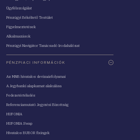
Ügyfélszolgálat
Pénzügyi Békéltető Testület
Figyelmeztetések
Alkalmazások
Pénzügyi Navigátor Tanácsadó Irodahálózat
PÉNZPIACI INFORMÁCIÓK
Az MNB hivatalos devizaárfolyamai
A Jegybanki alapkamat alakulása
Fedezetértékelés
Referenciamutató Jegyzési Bizottság
HUFONIA
HUFONIA Swap
Hivatalos BUBOR fixingek