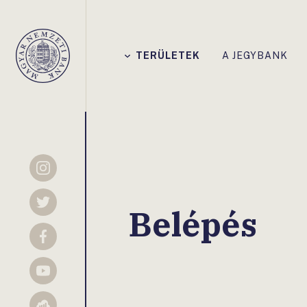
Főmenü
TERÜLETEK
A JEGYBANK
Magyar
Nemzeti
Bank
Instagram
Twitter
Belépés
Facebook
YouTube