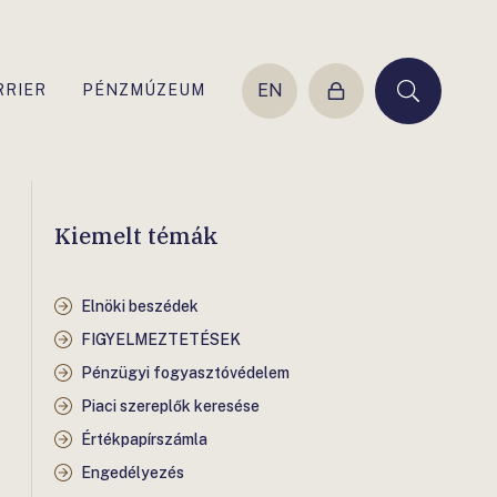
EN
RRIER
PÉNZMÚZEUM
Belépés
Keresés
Kiemelt témák
Elnöki beszédek
FIGYELMEZTETÉSEK
Pénzügyi fogyasztóvédelem
Piaci szereplők keresése
Értékpapírszámla
Engedélyezés