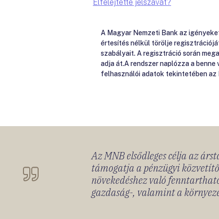
Elfelejtette jelszavát?
A Magyar Nemzeti Bank az igényeket e
értesítés nélkül törölje regisztrációj
szabályait. A regisztráció során me
adja át.A rendszer naplózza a benne
felhasználói adatok tekintetében az
Az MNB elsődleges célja az ársta
támogatja a pénzügyi közvetítő
növekedéshez való fenntartható
gazdaság-, valamint a környeze