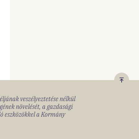
Vissza
a
céljának veszélyeztetése nélkül
tetejér
gének növelését, a gazdasági
lló eszközökkel a Kormány