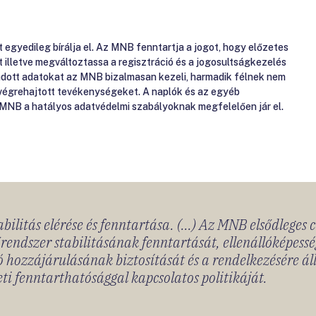
gyedileg bírálja el. Az MNB fenntartja a jogot, hogy előzetes
át illetve megváltoztassa a regisztráció és a jogosultságkezelés
gadott adatokat az MNB bizalmasan kezeli, harmadik félnek nem
 végrehajtott tevékenységeket. A naplók és az egyéb
 MNB a hatályos adatvédelmi szabályoknak megfelelően jár el.
bilitás elérése és fenntartása. (...) Az MNB elsődleges 
rendszer stabilitásának fenntartását, ellenállóképessé
 hozzájárulásának biztosítását és a rendelkezésére á
ti fenntarthatósággal kapcsolatos politikáját.