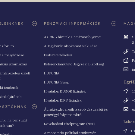
ELEINKNEK
PÉNZPIACI INFORMÁCIÓK
MAGY
Cím
Az MNB hivatalos devizaárfolyamai
S
S
nzfórum
A Jegybanki alapkamat alakulása
Telefo
T
tás megelőzése
Fedezetértékelés
Fax
F
nikus számlázás
Referenciamutató Jegyzési Bizottság
Email
i
mlavezetés üzleti
HUFONIA
cím
i
HUFONIA Swap
Ügyfé
ki tenderek
Cím
Hivatalos BUBOR fixingek
1
ési eljárások
Telefo
Hivatalos BIRS fixingek
+
ASZTÓKNAK
Email
Ábrakészlet a legfrissebb gazdasági és
u
cím
pénzügyi folyamatokról
yünk, ha pénzügyi
Lakos
Növekedési Hitelprogram (NHP)
unk van?
Cím
10
A monetáris politikai eszköztár
zolgálat