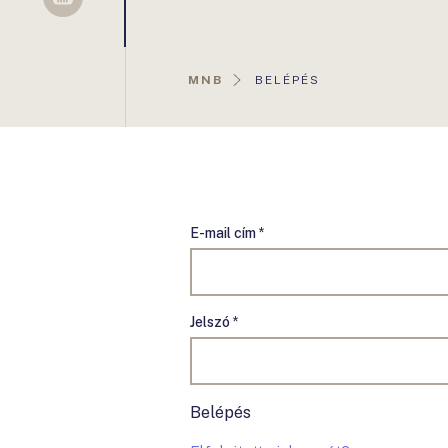
Sellsy
AKTUÁLIS
MNB
BELÉPÉS
OLDAL:
E-mail cím *
Jelszó *
Belépés