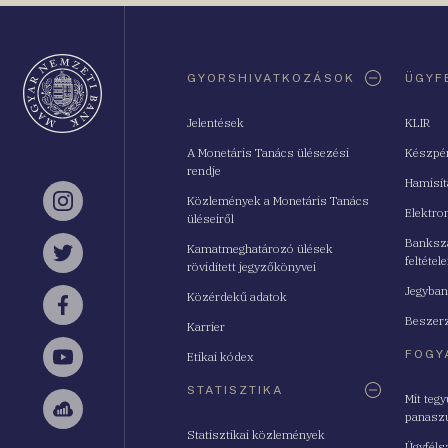
Oldaltérkép
GYORSHIVATKOZÁSOK
ÜGYF
Jelentések
KLIR
A Monetáris Tanács ülésezési
Készpé
rendje
Hamisí
Közlemények a Monetáris Tanács
Instagram
Elektro
üléseiről
Bankszá
Kamatmeghatározó ülések
feltétele
Twitter
rövidített jegyzőkönyvei
Jegyban
Közérdekű adatok
Facebook
Beszerz
Karrier
FOGY
Etikai kódex
YouTube
STATISZTIKA
Mit teg
panasz
Sellsy
Statisztikai közlemények
Ügyféls