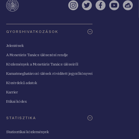
Instagram
Twitter
Facebook
YouTube
Sell
Oldaltérkép
GYORSHIVATKOZÁSOK
Jelentések
A Monetáris Tanács ülésezési rendje
Közlemények a Monetáris Tanács üléseiről
Kamatmeghatározó ülések rövidített jegyzőkönyvei
Közérdekű adatok
Karrier
Etikai kódex
STATISZTIKA
Statisztikai közlemények