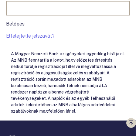
Belépés
Elfelejtette jelszavát?
A Magyar Nemzeti Bank az igényeket egyedileg bírálja el.
Az MNB fenntartja a jogot, hogy előzetes értesítés
nélkül törölje regisztrációját illetve megváltoztassa a
regisztráció és a jogosultságkezelés szabályait. A
regisztráció során megadott adatokat az MNB
bizalmasan kezeli, harmadik félnek nem adja át.A
rendszer naplózza a benne végrehajtott
tevékenységeket. A naplók és az egyéb felhasználói
adatok tekintetében az MNB a hatályos adatvédelmi
szabályoknak megfelelően jár el.
Vi
a
te