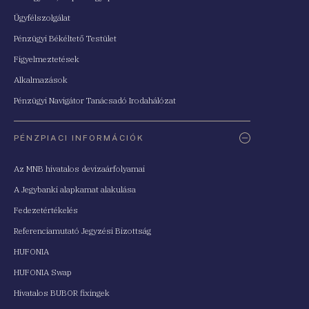
Ügyfélszolgálat
Pénzügyi Békéltető Testület
Figyelmeztetések
Alkalmazások
Pénzügyi Navigátor Tanácsadó Irodahálózat
PÉNZPIACI INFORMÁCIÓK
Az MNB hivatalos devizaárfolyamai
A Jegybanki alapkamat alakulása
Fedezetértékelés
Referenciamutató Jegyzési Bizottság
HUFONIA
HUFONIA Swap
Hivatalos BUBOR fixingek