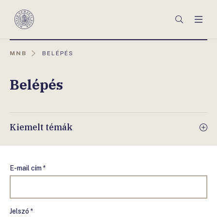
Főmenü
Keresés
Men
Magyar
Nemzeti
Bank
AKTUÁLIS
MNB
BELÉPÉS
OLDAL:
Belépés
Kiemelt témák
E-mail cím *
Jelszó *