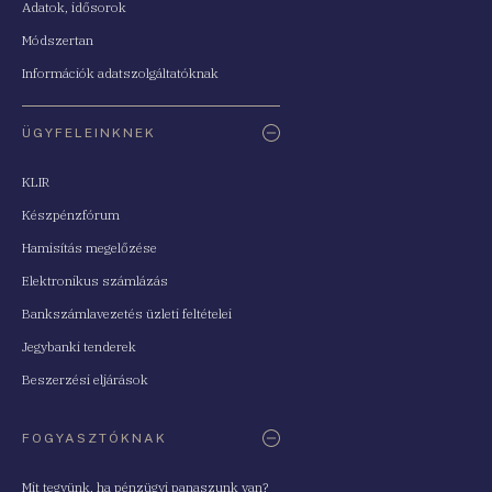
Adatok, idősorok
Módszertan
Információk adatszolgáltatóknak
ÜGYFELEINKNEK
KLIR
Készpénzfórum
Hamisítás megelőzése
Elektronikus számlázás
Bankszámlavezetés üzleti feltételei
Jegybanki tenderek
Beszerzési eljárások
FOGYASZTÓKNAK
Mit tegyünk, ha pénzügyi panaszunk van?