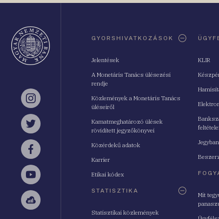
Oldaltérkép
GYORSHIVATKOZÁSOK
ÜGYF
Jelentések
KLIR
A Monetáris Tanács ülésezési
Készpé
rendje
Hamisí
Közlemények a Monetáris Tanács
Instagram
Elektro
üléseiről
Bankszá
Kamatmeghatározó ülések
feltétele
Twitter
rövidített jegyzőkönyvei
Jegyban
Közérdekű adatok
Facebook
Beszerz
Karrier
FOGY
Etikai kódex
YouTube
STATISZTIKA
Mit teg
panasz
Sellsy
Statisztikai közlemények
Ügyféls