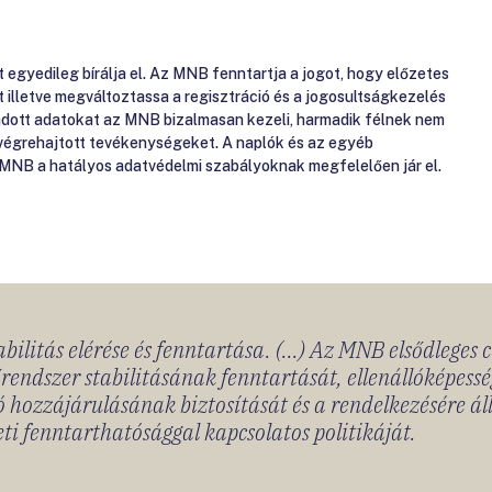
gyedileg bírálja el. Az MNB fenntartja a jogot, hogy előzetes
át illetve megváltoztassa a regisztráció és a jogosultságkezelés
gadott adatokat az MNB bizalmasan kezeli, harmadik félnek nem
 végrehajtott tevékenységeket. A naplók és az egyéb
 MNB a hatályos adatvédelmi szabályoknak megfelelően jár el.
bilitás elérése és fenntartása. (...) Az MNB elsődleges 
rendszer stabilitásának fenntartását, ellenállóképessé
 hozzájárulásának biztosítását és a rendelkezésére á
ti fenntarthatósággal kapcsolatos politikáját.