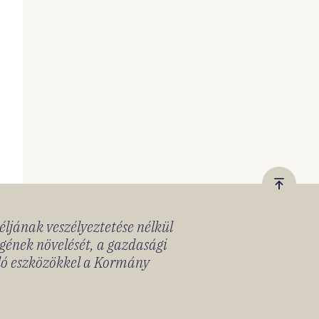
Vissza
a
céljának veszélyeztetése nélkül
tetejér
gének növelését, a gazdasági
lló eszközökkel a Kormány