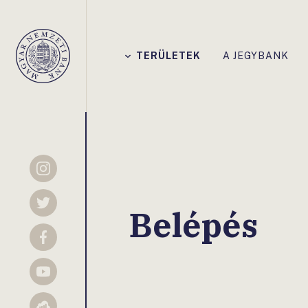
Főmenü
TERÜLETEK
A JEGYBANK
Magyar
Nemzeti
Bank
Instagram
Twitter
Belépés
Facebook
YouTube