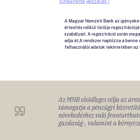
Elfelejtette jelszavát?
A Magyar Nemzeti Bank az igényeket e
értesítés nélkül törölje regisztrációj
szabályait. A regisztráció során me
adja át.A rendszer naplózza a benne
felhasználói adatok tekintetében az
Az MNB elsődleges célja az ársta
támogatja a pénzügyi közvetítő
növekedéshez való fenntartható
gazdaság-, valamint a környeze