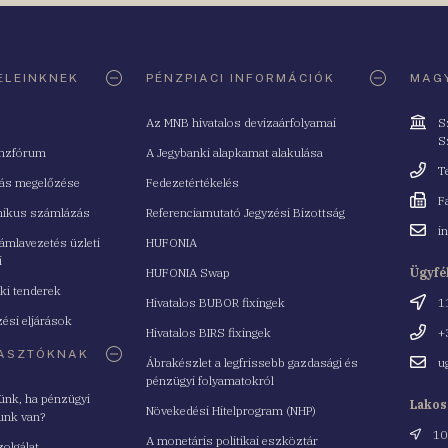
ELEINKNEK
PÉNZPIACI INFORMÁCIÓK
MAGY
Cím
Az MNB hivatalos devizaárfolyamai
S
S
nzfórum
A Jegybanki alapkamat alakulása
Telefo
T
tás megelőzése
Fedezetértékelés
Fax
F
nikus számlázás
Referenciamutató Jegyzési Bizottság
Email
i
mlavezetés üzleti
HUFONIA
cím
i
HUFONIA Swap
Ügyfé
ki tenderek
Cím
Hivatalos BUBOR fixingek
1
ési eljárások
Telefo
Hivatalos BIRS fixingek
+
ASZTÓKNAK
Email
Ábrakészlet a legfrissebb gazdasági és
u
cím
pénzügyi folyamatokról
yünk, ha pénzügyi
Lakos
Növekedési Hitelprogram (NHP)
unk van?
Cím
10
A monetáris politikai eszköztár
zolgálat