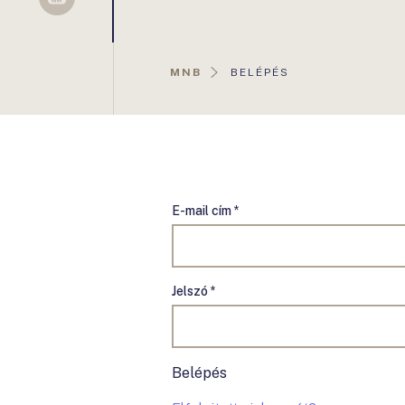
Sellsy
AKTUÁLIS
MNB
BELÉPÉS
OLDAL:
E-mail cím *
Jelszó *
Belépés