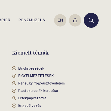
EN
RRIER
PÉNZMÚZEUM
Belépés
Keresés
Kiemelt témák
Elnöki beszédek
FIGYELMEZTETÉSEK
Pénzügyi fogyasztóvédelem
Piaci szereplők keresése
Értékpapírszámla
Engedélyezés