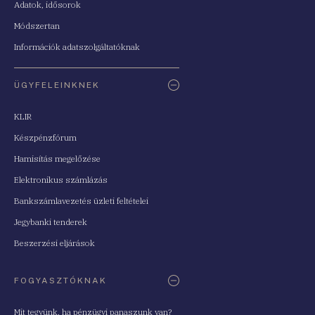
Adatok, idősorok
Módszertan
Információk adatszolgáltatóknak
ÜGYFELEINKNEK
KLIR
Készpénzfórum
Hamisítás megelőzése
Elektronikus számlázás
Bankszámlavezetés üzleti feltételei
Jegybanki tenderek
Beszerzési eljárások
FOGYASZTÓKNAK
Mit tegyünk, ha pénzügyi panaszunk van?