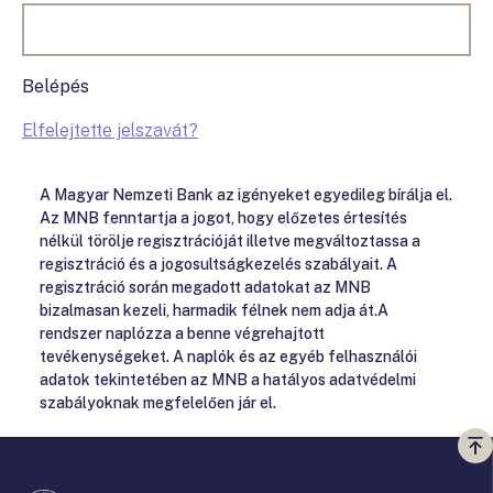
Belépés
Elfelejtette jelszavát?
A Magyar Nemzeti Bank az igényeket egyedileg bírálja el.
Az MNB fenntartja a jogot, hogy előzetes értesítés
nélkül törölje regisztrációját illetve megváltoztassa a
regisztráció és a jogosultságkezelés szabályait. A
regisztráció során megadott adatokat az MNB
bizalmasan kezeli, harmadik félnek nem adja át.A
rendszer naplózza a benne végrehajtott
tevékenységeket. A naplók és az egyéb felhasználói
adatok tekintetében az MNB a hatályos adatvédelmi
szabályoknak megfelelően jár el.
Vi
a
te