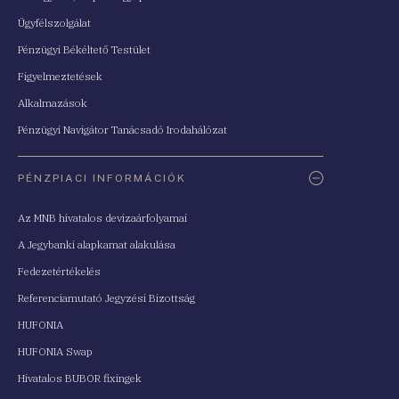
Ügyfélszolgálat
Pénzügyi Békéltető Testület
Figyelmeztetések
Alkalmazások
Pénzügyi Navigátor Tanácsadó Irodahálózat
PÉNZPIACI INFORMÁCIÓK
Az MNB hivatalos devizaárfolyamai
A Jegybanki alapkamat alakulása
Fedezetértékelés
Referenciamutató Jegyzési Bizottság
HUFONIA
HUFONIA Swap
Hivatalos BUBOR fixingek