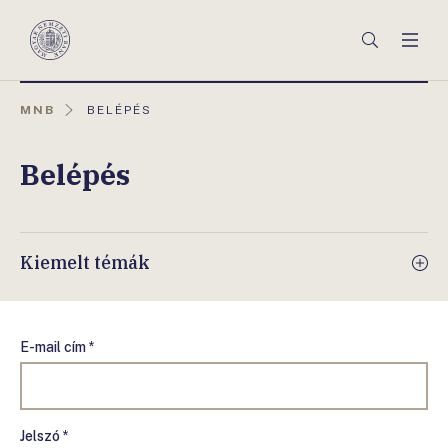
Főmenü
Keresés
Men
Magyar
Nemzeti
Bank
AKTUÁLIS
MNB
BELÉPÉS
OLDAL:
Belépés
Kiemelt témák
E-mail cím *
Jelszó *