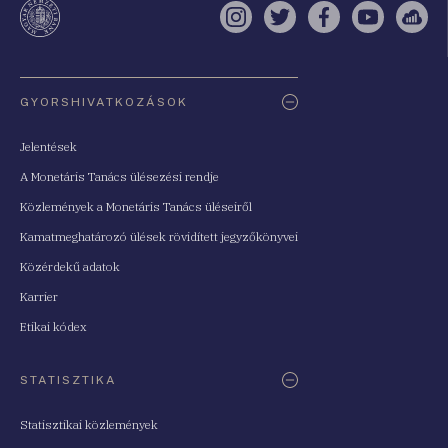
Instagram
Twitter
Facebook
YouTube
Sell
Oldaltérkép
GYORSHIVATKOZÁSOK
Jelentések
A Monetáris Tanács ülésezési rendje
Közlemények a Monetáris Tanács üléseiről
Kamatmeghatározó ülések rövidített jegyzőkönyvei
Közérdekű adatok
Karrier
Etikai kódex
STATISZTIKA
Statisztikai közlemények