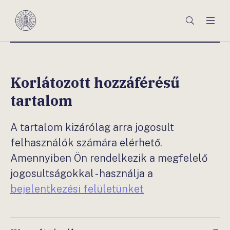
Főmenü
Keresés
Men
Magyar
Nemzeti
Bank
Korlátozott hozzáférésű
tartalom
A tartalom kizárólag arra jogosult
felhasználók számára elérhető.
Amennyiben Ön rendelkezik a megfelelő
jogosultságokkal - használja a
bejelentkezési felületünket