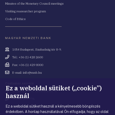
Minutes of the Monetary Council meetings
Visiting reasearcher program
Code of Ethics
MAGYAR NEMZETI BANK
Cím
1054 Budapest, Szabadság tér 8-9.
Telefonszám
Tel.: +36 (1) 428 2600
Fax
Fax: +36 (1) 429 8000
Email
E-mail: info@mnb.hu
cím
Costumer service
Ez a weboldal sütiket („cookie”)
Cím
1122 Budapest, Krisztina krt. 6.
használ
Telefonszám
+36 80 203 776
Ez a weboldal sütiket használ a kényelmesebb böngészés
Email
ugyfelszolgalat@mnb.hu
cím
érdekében. A honlap használatával Ön elfogadja, hogy az oldal