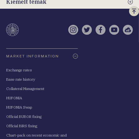
Kiemelt témák
Vi
a
te
Instagram
Twitter
Facebook
YouTube
Sell
Oldaltérkép
MARKET INFORMATION
Exchange rates
Base rate history
Collateral Management
HUFONIA
HUFONIA Swap
Official BUBOR fixing
Official BIRS fixing
Chart-pack on recent economic and