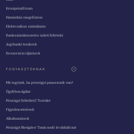
Készpénzfórum
Hamisítás megelőzése
Elektronikus számlázás
Bankszámlavezetés üzleti feltételei
Jegybanki tenderek
Beszerzési eljárások
FOGYASZTÓKNAK
Mit tegyünk, ha pénzügyi panaszunk van?
Ügyfélszolgálat
Pénzügyi Békéltető Testület
Figyelmeztetések
Alkalmazások
Pénzügyi Navigátor Tanácsadó Irodahálózat