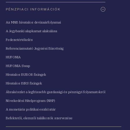
PÉNZPIACI INFORMÁCIÓK
Az MNB hivatalos devizaárfolyamai
A Jegybanki alapkamat alakulása
Fedezetértékelés
Referenciamutató Jegyzési Bizottság
HUFONIA
HUFONIA Swap
Hivatalos BUBOR fixingek
Hivatalos BIRS fixingek
Ábrakészlet a legfrissebb gazdasági és pénzügyi folyamatokról
Növekedési Hitelprogram (NHP)
A monetáris politikai eszköztár
Befektetői, elemzői találkozók szervezése