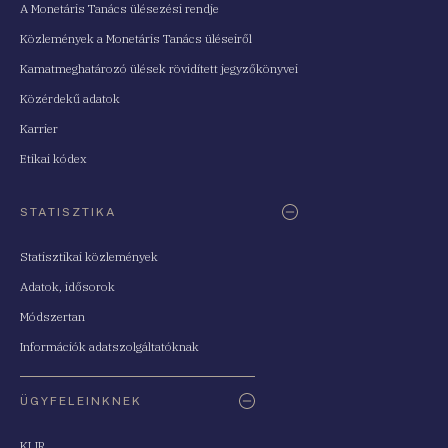
A Monetáris Tanács ülésezési rendje
Közlemények a Monetáris Tanács üléseiről
Kamatmeghatározó ülések rövidített jegyzőkönyvei
Közérdekű adatok
Karrier
Etikai kódex
STATISZTIKA
Statisztikai közlemények
Adatok, idősorok
Módszertan
Információk adatszolgáltatóknak
ÜGYFELEINKNEK
KLIR