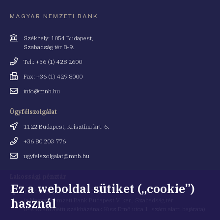
MAGYAR NEMZETI BANK
Cím
Székhely: 1054 Budapest,
Szabadság tér 8-9.
Telefonszám
Tel.: +36 (1) 428 2600
Fax
Fax: +36 (1) 429 8000
Email
info@mnb.hu
cím
Ügyfélszolgálat
Cím
1122 Budapest, Krisztina krt. 6.
Telefonszám
+36 80 203 776
Email
ugyfelszolgalat@mnb.hu
cím
Lakossági pénztár
Ez a weboldal sütiket („cookie”)
Cím
1054 Budapest, Kiss Ernő utca 1.
használ
(a Magyar Nemzeti Bank Budapest V. ker., Szabadság tér
8-9. szám alatti székházának Kiss Ernő utca 1. szám alatti bejárata)