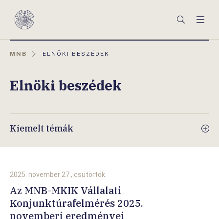
Főmenü
Keresés
Men
Magyar
Nemzeti
Bank
AKTUÁLIS
MNB
ELNÖKI BESZÉDEK
OLDAL:
Elnöki beszédek
Kiemelt témák
2025. november 27., csütörtök.
Az MNB-MKIK Vállalati
Konjunktúrafelmérés 2025.
novemberi eredményei