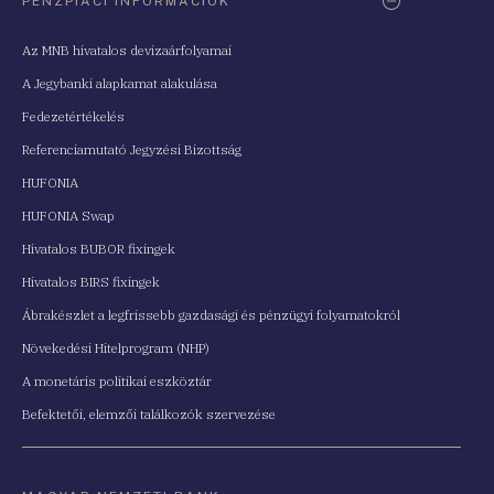
PÉNZPIACI INFORMÁCIÓK
Az MNB hivatalos devizaárfolyamai
A Jegybanki alapkamat alakulása
Fedezetértékelés
Referenciamutató Jegyzési Bizottság
HUFONIA
HUFONIA Swap
Hivatalos BUBOR fixingek
Hivatalos BIRS fixingek
Ábrakészlet a legfrissebb gazdasági és pénzügyi folyamatokról
Növekedési Hitelprogram (NHP)
A monetáris politikai eszköztár
Befektetői, elemzői találkozók szervezése