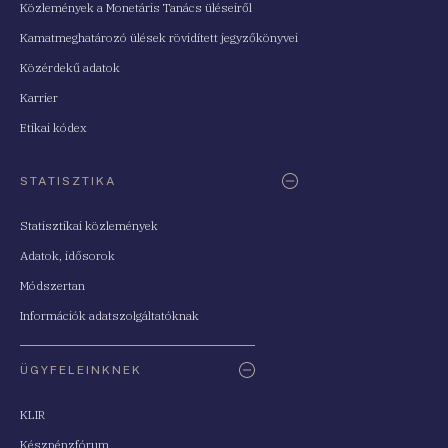
Közlemények a Monetáris Tanács üléseiről
Kamatmeghatározó ülések rövidített jegyzőkönyvei
Közérdekű adatok
Karrier
Etikai kódex
STATISZTIKA
Statisztikai közlemények
Adatok, idősorok
Módszertan
Információk adatszolgáltatóknak
ÜGYFELEINKNEK
KLIR
Készpénzfórum