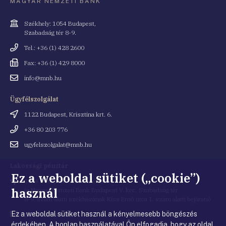
MAGYAR NEMZETI BANK
Cím
Székhely: 1054 Budapest,
Szabadság tér 8-9.
Telefonszám
Tel.: +36 (1) 428 2600
Fax
Fax: +36 (1) 429 8000
Email
info@mnb.hu
cím
Ügyfélszolgálat
Cím
1122 Budapest, Krisztina krt. 6.
Telefonszám
+36 80 203 776
Email
ugyfelszolgalat@mnb.hu
cím
Lakossági pénztár
Ez a weboldal sütiket („cookie”)
Cím
1054 Budapest, Kiss Ernő utca 1.
használ
(a Magyar Nemzeti Bank Budapest V. ker., Szabadság tér
8-9. szám alatti székházának Kiss Ernő utca 1. szám alatti bejárata)
Ez a weboldal sütiket használ a kényelmesebb böngészés
Email
penztar@mnb.hu
cím
érdekében. A honlap használatával Ön elfogadja, hogy az oldal