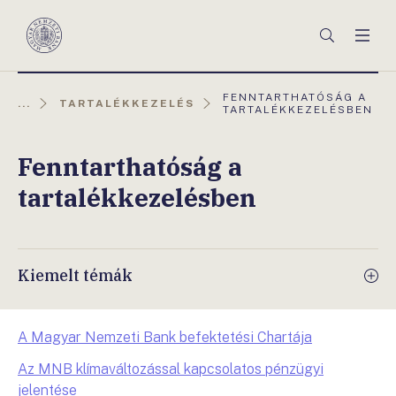
Főmenü
Keresés
Men
Magyar
Nemzeti
Bank
AKTUÁLIS
FENNTARTHATÓSÁG A
...
TARTALÉKKEZELÉS
OLDAL:
TARTALÉKKEZELÉSBEN
Fenntarthatóság a
tartalékkezelésben
Kiemelt témák
A Magyar Nemzeti Bank befektetési Chartája
Az MNB klímaváltozással kapcsolatos pénzügyi
jelentése