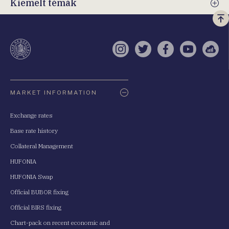
Kiemelt témák
Vi
a
te
Instagram
Twitter
Facebook
YouTube
Sell
Oldaltérkép
MARKET INFORMATION
Exchange rates
Base rate history
Collateral Management
HUFONIA
HUFONIA Swap
Official BUBOR fixing
Official BIRS fixing
Chart-pack on recent economic and