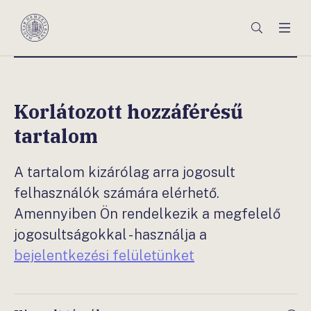
Főmenü
Keresés
Men
Magyar
Nemzeti
Bank
Korlátozott hozzáférésű
tartalom
A tartalom kizárólag arra jogosult
felhasználók számára elérhető.
Amennyiben Ön rendelkezik a megfelelő
jogosultságokkal - használja a
bejelentkezési felületünket