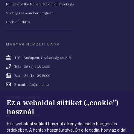
Minutes of the Monetary Council meetings
Visiting reasearcher program
Code of Ethics
MAGYAR NEMZETI BANK
Cím
1054 Budapest, Szabadság tér 8-9.
Telefonszám
Tel.: +36 (1) 428 2600
Fax
Fax: +36 (1) 429 8000
Email
E-mail: info@mnb.hu
cím
Costumer service
Ez a weboldal sütiket („cookie”)
Cím
1122 Budapest, Krisztina krt. 6.
használ
Telefonszám
+36 80 203 776
Ez a weboldal sütiket használ a kényelmesebb böngészés
Email
ugyfelszolgalat@mnb.hu
cím
érdekében. A honlap használatával Ön elfogadja, hogy az oldal