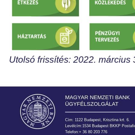
Utolsó frissítés: 2022. március 
MAGYAR NEMZETI BANK
ÜGYFÉLSZOLGÁLAT
Cím: 1122 Budapest, Krisztina krt. 6.
Levélcím:1534 Budapest BKKP Postafió
Telefon:+ 36 80 203 776