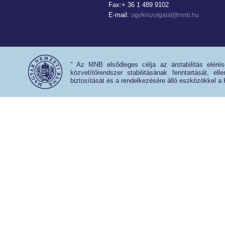
Fax:+ 36 1 489 9102
E-mail:
ugyfelszolgalat@mnb.hu
" Az MNB elsődleges célja az árstabilitás eléré
közvetítőrendszer stabilitásának fenntartását, e
biztosítását és a rendelkezésére álló eszközökkel a 