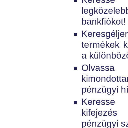
legköze
bankfiókot!
Keresgél
termékek k
a különböző
Olvassa 
kimondo
pénzügyi hí
Keresse
kifejezé
pénzügyi s