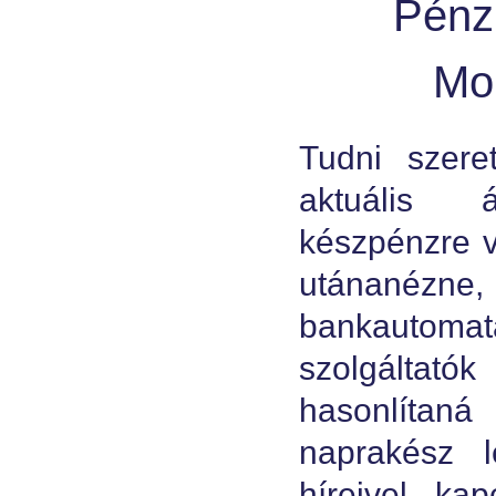
Pénz
Mob
Tudni szere
aktuális á
készpénzre 
utánanézne,
bankautoma
szolgáltatók
hasonlíta
naprakész l
híreivel ka