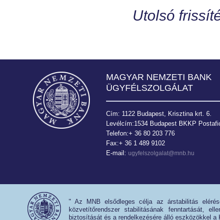
Utolsó frissít
MAGYAR NEMZETI BANK
ÜGYFÉLSZOLGÁLAT
Cím: 1122 Budapest, Krisztina krt. 6.
Levélcím:1534 Budapest BKKP Postafió
Telefon:+ 36 80 203 776
Fax:+ 36 1 489 9102
E-mail:
ugyfelszolgalat@mnb.hu
" Az MNB elsődleges célja az árstabilitás eléré
közvetítőrendszer stabilitásának fenntartását, e
biztosítását és a rendelkezésére álló eszközökkel a 