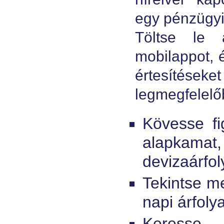
egy pénzügyi 
Töltse le 
mobilappot, é
értesítések
legmegfelelő
Kövesse fi
alapka
devizaárfol
Tekintse m
napi árfoly
Keress