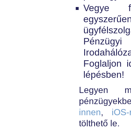
Vegye f
egysz
ügyfélsz
Pénzügyi 
Irodahálóz
Foglaljon 
lépésben!
Legyen m
pénzügyekb
innen
,
iOS-
tölthető le.