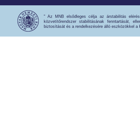
" Az MNB elsődleges célja az árstabilitás eléré
közvetítőrendszer stabilitásának fenntartását, e
biztosítását és a rendelkezésére álló eszközökkel a 