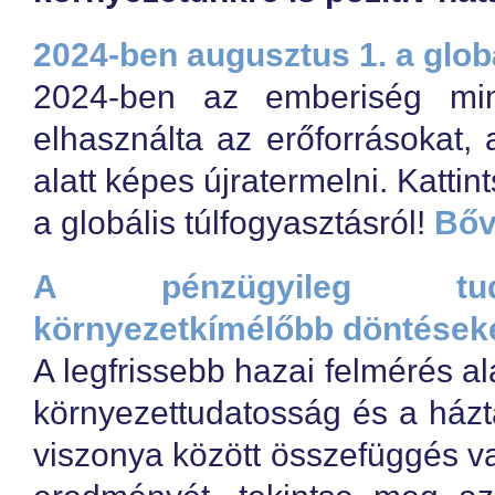
2024-ben augusztus 1. a glob
2024-ben az emberiség mi
elhasználta az erőforrásokat,
alatt képes újratermelni. Katti
a globális túlfogyasztásról!
Bőv
A pénzügyileg tuda
környezetkímélőbb döntések
A legfrissebb hazai felmérés a
környezettudatosság és a ház
viszonya között összefüggés v