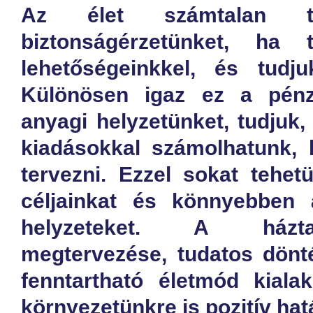
Az élet számtalan te
biztonságérzetünket, ha
lehetőségeinkkel, és tudju
Különösen igaz ez a pénz
anyagi helyzetünket, tudjuk,
kiadásokkal számolhatunk, 
tervezni. Ezzel sokat tehet
céljainkat és könnyebben á
helyzeteket. A házta
megtervezése, tudatos dönt
fenntartható életmód kialak
környezetünkre is pozitív hat