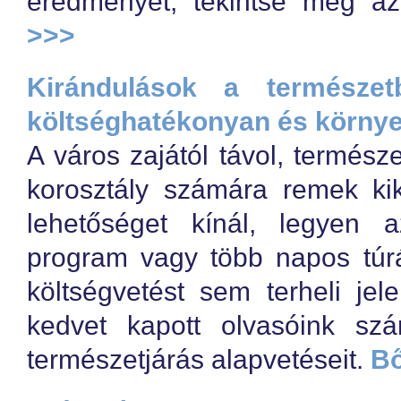
eredményét, tekintse meg az 
>>>
Kirándulások a természe
költséghatékonyan és körny
A város zajától távol, természe
korosztály számára remek kika
lehetőséget kínál, legyen 
program vagy több napos túrá
költségvetést sem terheli jel
kedvet kapott olvasóink szá
természetjárás alapvetéseit.
B