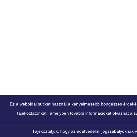
Ez a weboldal sütiket használ a kényelmesebb böngészés érdekében
tájékoztatónkat,
amelyben további információkat olvashat a süt
Tájékoztatjuk, hogy az adatvédelmi jogszabályoknak 