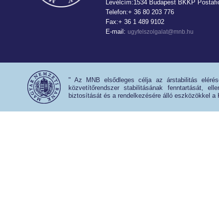
Levélcím:1534 Budapest BKKP Postafió
Telefon:+ 36 80 203 776
Fax:+ 36 1 489 9102
E-mail:
ugyfelszolgalat@mnb.hu
" Az MNB elsődleges célja az árstabilitás eléré
közvetítőrendszer stabilitásának fenntartását, e
biztosítását és a rendelkezésére álló eszközökkel a 