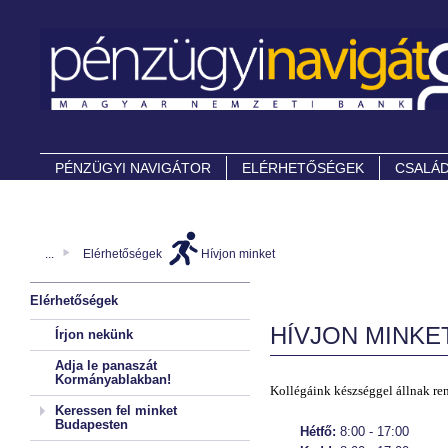
PÉNZÜGYI NAVIGÁTOR
ELÉRHETŐSÉGEK
CSALÁD
...
Elérhetőségek
Hívjon minket
Elérhetőségek
HÍVJON MINKE
Írjon nekünk
Adja le panaszát
Kormányablakban!
Kollégáink készséggel állnak re
Keressen fel minket
Budapesten
Hétfő:
8:00 - 17:00