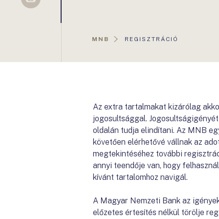
Sellsy
AKTUÁLIS
MNB
REGISZTRÁCIÓ
OLDAL:
Az extra tartalmakat kizárólag akko
jogosultsággal. Jogosultságigényét
oldalán tudja elindítani. Az MNB egy
követően elérhetővé vállnak az adot
megtekintéséhez további regisztrá
annyi teendője van, hogy felhasznál
kívánt tartalomhoz navigál.
A Magyar Nemzeti Bank az igényeket
előzetes értesítés nélkül törölje re