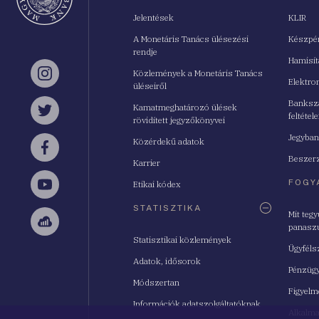
Jelentések
KLIR
A Monetáris Tanács ülésezési
Készpé
rendje
Hamisí
Közlemények a Monetáris Tanács
Instagram
Elektro
üléseiről
Bankszá
Kamatmeghatározó ülések
feltétele
Twitter
rövidített jegyzőkönyvei
Jegyban
Közérdekű adatok
Facebook
Beszerz
Karrier
FOGY
Etikai kódex
YouTube
STATISZTIKA
Mit teg
panasz
Sellsy
Statisztikai közlemények
Ügyféls
Adatok, idősorok
Pénzügy
Módszertan
Figyelm
Információk adatszolgáltatóknak
Alkalm