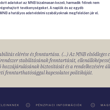
gadott adatokat az MNB bizalmasan kezeli, harmadik félnek nem
 végrehajtott tevékenységeket. A naplók és az egyéb
 MNB a hatályos adatvédelmi szabályoknak megfelelően jár el.
bilitás elérése és fenntartása. (...) Az MNB elsődleges 
rendszer stabilitásának fenntartását, ellenállóképessé
 hozzájárulásának biztosítását és a rendelkezésére á
ti fenntarthatósággal kapcsolatos politikáját.
ELEINKNEK
PÉNZPIACI INFORMÁCIÓK
MAGY