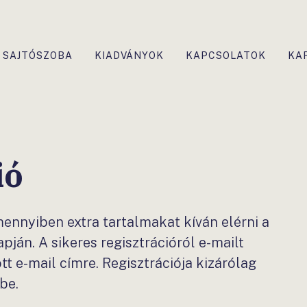
SAJTÓSZOBA
KIADVÁNYOK
KAPCSOLATOK
KA
ió
amennyiben extra tartalmakat kíván elérni a
án. A sikeres regisztrációról e-mailt
t e-mail címre. Regisztrációja kizárólag
be.