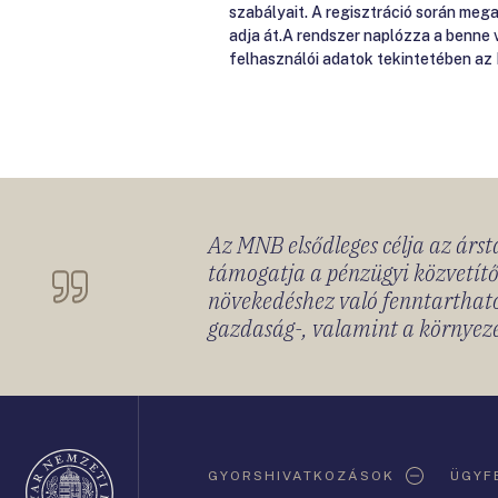
szabályait. A regisztráció során me
adja át.A rendszer naplózza a benne
felhasználói adatok tekintetében az
Az MNB elsődleges célja az ársta
támogatja a pénzügyi közvetítő
növekedéshez való fenntartható
gazdaság-, valamint a környeze
Oldaltérkép
GYORSHIVATKOZÁSOK
ÜGYF