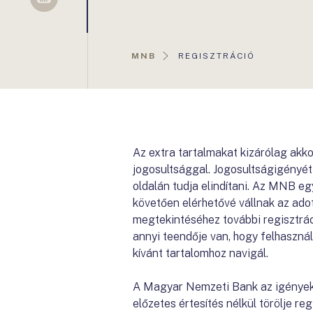
Sellsy
AKTUÁLIS
MNB
REGISZTRÁCIÓ
OLDAL:
Az extra tartalmakat kizárólag akko
jogosultsággal. Jogosultságigényét
oldalán tudja elindítani. Az MNB egy
követően elérhetővé vállnak az adot
megtekintéséhez további regisztrá
annyi teendője van, hogy felhasznál
kívánt tartalomhoz navigál.
A Magyar Nemzeti Bank az igényeket
előzetes értesítés nélkül törölje re