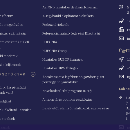
Cím
Az MNB hivatalos devizaárfolyamai
S
S
nzfórum
A Jegybanki alapkamat alakulása
Telefo
T
tás megelőzése
Fedezetértékelés
Fax
F
nikus számlázás
Referenciamutató Jegyzési Bizottság
Email
i
mlavezetés üzleti
HUFONIA
cím
i
HUFONIA Swap
Ügyfé
ki tenderek
Cím
Hivatalos BUBOR fixingek
1
ési eljárások
Telefo
Hivatalos BIRS fixingek
+
ASZTÓKNAK
Email
Ábrakészlet a legfrissebb gazdasági és
u
cím
pénzügyi folyamatokról
yünk, ha pénzügyi
Lakos
Növekedési Hitelprogram (NHP)
unk van?
Cím
10
A monetáris politikai eszköztár
zolgálat
(a
Befektetői, elemzői találkozók szervezése
Sz
i Békéltető Testület
8-
eztetések
1.
Email
azások
p