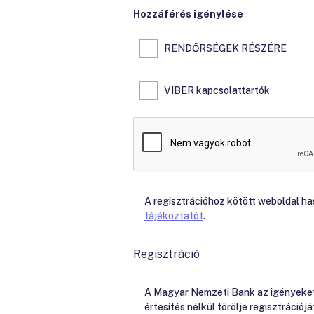
Hozzáférés igénylése
RENDŐRSÉGEK RÉSZÉRE
VIBER kapcsolattartók
A regisztrációhoz kötött weboldal h
tájékoztatót
.
Regisztráció
A Magyar Nemzeti Bank az igényeket e
értesítés nélkül törölje regisztrációj