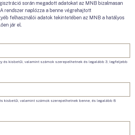
regisztráció során megadott adatokat az MNB bizalmasan
t.A rendszer naplózza a benne végrehajtott
gyéb felhasználói adatok tekintetében az MNB a hatályos
en jár el.
y és kisbetűi, valamint számok szerepelhetnek és legalább 3, legfeljebb
 és kisbetűi, valamint számok szerepelhetnek benne, és legalább 8