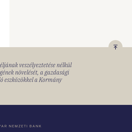
Vissza
a
céljának veszélyeztetése nélkül
tetejér
gének növelését, a gazdasági
lló eszközökkel a Kormány
AR NEMZETI BANK