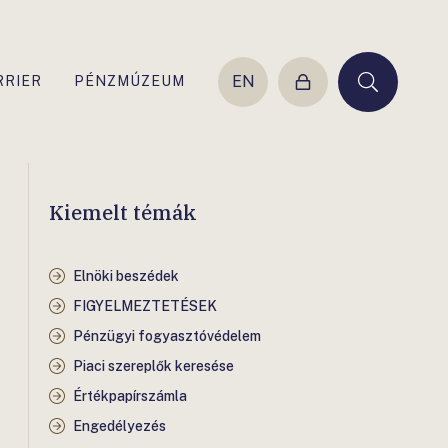
EN
RRIER
PÉNZMÚZEUM
Belépés
Keresés
Kiemelt témák
Elnöki beszédek
FIGYELMEZTETÉSEK
Pénzügyi fogyasztóvédelem
Piaci szereplők keresése
Értékpapírszámla
Engedélyezés