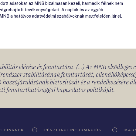
gadott adatokat az MNB bizalmasan kezeli, harmadik félnek nem
 végrehajtott tevékenységeket. A naplók és az egyéb
 MNB a hatályos adatvédelmi szabályoknak megfelelően jár el.
bilitás elérése és fenntartása. (...) Az MNB elsődleges 
rendszer stabilitásának fenntartását, ellenállóképessé
 hozzájárulásának biztosítását és a rendelkezésére á
ti fenntarthatósággal kapcsolatos politikáját.
ELEINKNEK
PÉNZPIACI INFORMÁCIÓK
MAGY