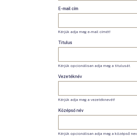
E-mail cím
Kérjük adja meg e-mail címét!
Titulus
Kérjük opcionálisan adja meg a titulusát.
Vezetéknév
Kérjük adja meg a vezetéknevét!
Középső név
Kérjük opcionálisan adja meg a középső nev