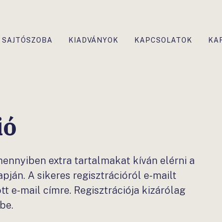
SAJTÓSZOBA
KIADVÁNYOK
KAPCSOLATOK
KA
ió
amennyiben extra tartalmakat kíván elérni a
án. A sikeres regisztrációról e-mailt
t e-mail címre. Regisztrációja kizárólag
be.