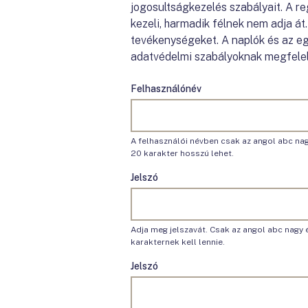
jogosultságkezelés szabályait. A 
kezeli, harmadik félnek nem adja á
tevékenységeket. A naplók és az e
adatvédelmi szabályoknak megfelelő
Felhasználónév
A felhasználói névben csak az angol abc nag
20 karakter hosszú lehet.
Jelszó
Adja meg jelszavát. Csak az angol abc nagy
karakternek kell lennie.
Jelszó