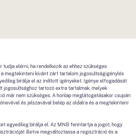
r tudja elérni, ha rendelkezik az ehhez szükséges
 a megtekinteni kívánt zárt tartalom jogosultságigénylés
edileg bírálja el az indított igényeket. Igénye elfogadását
t jogosultsághoz tartozó extra tartalmak, melyek
ció már nem szükséges. A honlap meglátogatásakor csupán
ónevével és jelszavával belép az oldalra és a megtekinteni
 egyedileg bírálja el. Az MNB fenntartja a jogot, hogy
gisztrációját illetve megváltoztassa a regisztráció és a