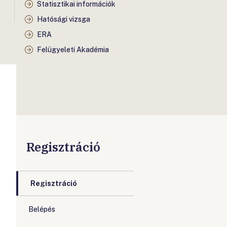
Statisztikai információk
Hatósági vizsga
ERA
Felügyeleti Akadémia
Regisztráció
Regisztráció
Belépés