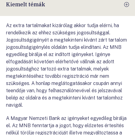
Kiemelt témák
Az extra tartalmakat kizárólag akkor tudja elérni, ha
rendelkezik az ehhez szükséges jogosultsággal.
Jogosultságigényét a megtekinteni kívánt zárt tartalom
jogosultságigénylés oldalán tudja elindítani. Az MNB
egyedileg bírálja el az indított igényeket. Igénye
elfogadását követően elérhetővé vállnak az adott
jogosultsághoz tartozó extra tartalmak, melyek
megtekintéséhez további regisztráció már nem
szükséges. A honlap meglátogatásakor csupán annyi
teendője van, hogy felhasználónevével és jelszavával
belép az oldalra és a megtekinteni kívánt tartalomhoz
navigál.
A Magyar Nemzeti Bank az igényeket egyedileg bírálja
el. Az MNB fenntartja a jogot, hogy előzetes értesítés
nélkül törölje regisztrációját illetve megváltoztassa a