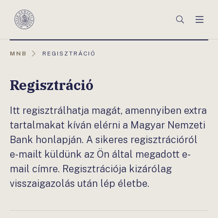
Főmenü
Keresés
Men
Magyar
Nemzeti
Bank
AKTUÁLIS
MNB
REGISZTRÁCIÓ
OLDAL:
Regisztráció
Itt regisztrálhatja magát, amennyiben extra
tartalmakat kíván elérni a Magyar Nemzeti
Bank honlapján. A sikeres regisztrációról
e-mailt küldünk az Ön által megadott e-
mail címre. Regisztrációja kizárólag
visszaigazolás után lép életbe.