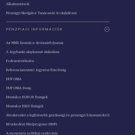
Alkalmazások
Pénzügyi Navigátor Tanácsadó Irodahálózat
PÉNZPIACI INFORMÁCIÓK
Az MNB hivatalos devizaárfolyamai
A Jegybanki alapkamat alakulása
Fedezetértékelés
Referenciamutató Jegyzési Bizottság
HUFONIA
HUFONIA Swap
Hivatalos BUBOR fixingek
Hivatalos BIRS fixingek
Ábrakészlet a legfrissebb gazdasági és pénzügyi folyamatokról
Növekedési Hitelprogram (NHP)
A monetáris politikai eszköztár