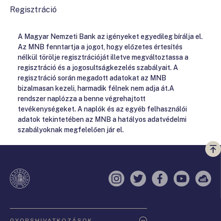
Regisztráció
A Magyar Nemzeti Bank az igényeket egyedileg bírálja el.
Az MNB fenntartja a jogot, hogy előzetes értesítés
nélkül törölje regisztrációját illetve megváltoztassa a
regisztráció és a jogosultságkezelés szabályait. A
regisztráció során megadott adatokat az MNB
bizalmasan kezeli, harmadik félnek nem adja át.A
rendszer naplózza a benne végrehajtott
tevékenységeket. A naplók és az egyéb felhasználói
adatok tekintetében az MNB a hatályos adatvédelmi
szabályoknak megfelelően jár el.
Vi
a
te
Instagram
Twitter
Facebook
YouTube
Sell
Oldaltérkép
GYORSHIVATKOZÁSOK