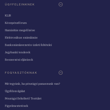
ÜGYFELEINKNEK
KLIR
Készpénzfórum
Hamisítás megelőzése
Elektronikus számlázás
Bankszámlavezetés üzleti feltételei
Jegybanki tenderek
Beszerzési eljárások
FOGYASZTÓKNAK
Mit tegyünk, ha pénzügyi panaszunk van?
Ügyfélszolgálat
Pénzügyi Békéltető Testület
Figyelmeztetések