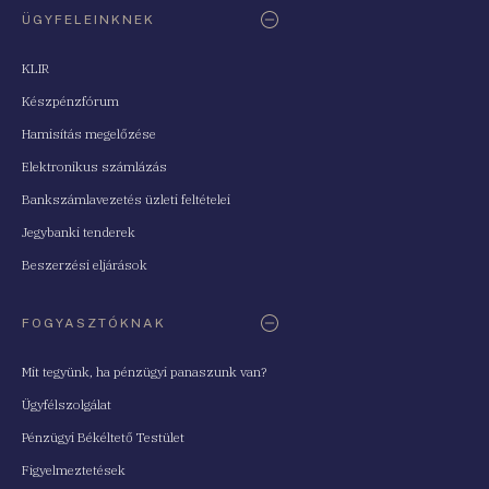
ÜGYFELEINKNEK
KLIR
Készpénzfórum
Hamisítás megelőzése
Elektronikus számlázás
Bankszámlavezetés üzleti feltételei
Jegybanki tenderek
Beszerzési eljárások
FOGYASZTÓKNAK
Mit tegyünk, ha pénzügyi panaszunk van?
Ügyfélszolgálat
Pénzügyi Békéltető Testület
Figyelmeztetések