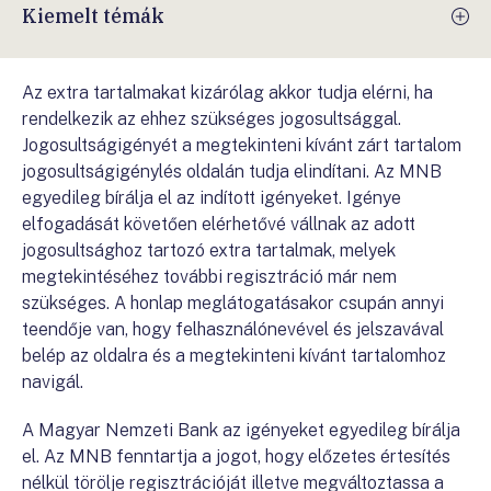
Kiemelt témák
Az extra tartalmakat kizárólag akkor tudja elérni, ha
rendelkezik az ehhez szükséges jogosultsággal.
Jogosultságigényét a megtekinteni kívánt zárt tartalom
jogosultságigénylés oldalán tudja elindítani. Az MNB
egyedileg bírálja el az indított igényeket. Igénye
elfogadását követően elérhetővé vállnak az adott
jogosultsághoz tartozó extra tartalmak, melyek
megtekintéséhez további regisztráció már nem
szükséges. A honlap meglátogatásakor csupán annyi
teendője van, hogy felhasználónevével és jelszavával
belép az oldalra és a megtekinteni kívánt tartalomhoz
navigál.
A Magyar Nemzeti Bank az igényeket egyedileg bírálja
el. Az MNB fenntartja a jogot, hogy előzetes értesítés
nélkül törölje regisztrációját illetve megváltoztassa a