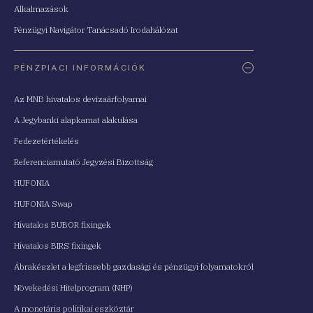
Alkalmazások
Pénzügyi Navigátor Tanácsadó Irodahálózat
PÉNZPIACI INFORMÁCIÓK
Az MNB hivatalos devizaárfolyamai
A Jegybanki alapkamat alakulása
Fedezetértékelés
Referenciamutató Jegyzési Bizottság
HUFONIA
HUFONIA Swap
Hivatalos BUBOR fixingek
Hivatalos BIRS fixingek
Ábrakészlet a legfrissebb gazdasági és pénzügyi folyamatokról
Növekedési Hitelprogram (NHP)
A monetáris politikai eszköztár