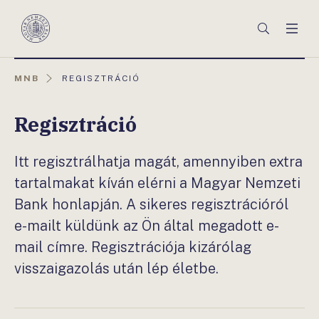
Főmenü
Keresés
Men
Magyar
Nemzeti
Bank
AKTUÁLIS
MNB
REGISZTRÁCIÓ
OLDAL:
Regisztráció
Itt regisztrálhatja magát, amennyiben extra
tartalmakat kíván elérni a Magyar Nemzeti
Bank honlapján. A sikeres regisztrációról
e-mailt küldünk az Ön által megadott e-
mail címre. Regisztrációja kizárólag
visszaigazolás után lép életbe.