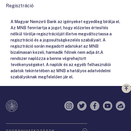
Regisztráció
A Magyar Nemzeti Bank az igényeket egyedileg bírálja el.
Az MNB fenntartja a jogot, hogy előzetes értesítés
nélkül törölje regisztrációját illetve megváltoztassa a
regisztráció és a jogosultságkezelés szabályait. A
regisztráció során megadott adatokat az MNB
bizalmasan kezeli, harmadik félnek nem adja át.A
rendszer naplózza a benne végrehajtott
tevékenységeket. A naplók és az egyéb felhasználói
adatok tekintetében az MNB a hatályos adatvédelmi
szabályoknak megfelelően jár el.
Vi
a
te
Instagram
Twitter
Facebook
YouTube
Sell
Oldaltérkép
GYORSHIVATKOZÁSOK