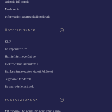
Adatok, idősorok
Módszertan
Információk adatszolgáltatóknak
ÜGYFELEINKNEK
KLIR
Készpénzfórum
Hamisítás megelőzése
Elektronikus számlázás
Bankszámlavezetés üzleti feltételei
Jegybanki tenderek
Beszerzési eljárások
FOGYASZTÓKNAK
Mit tegyünk, ha pénzügyi panaszunk van?