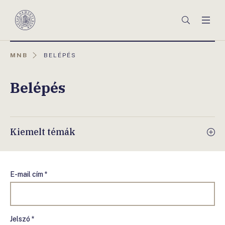
Főmenü
Keresés
Men
Magyar
Nemzeti
Bank
AKTUÁLIS
MNB
BELÉPÉS
OLDAL:
Belépés
Kiemelt témák
E-mail cím *
Jelszó *