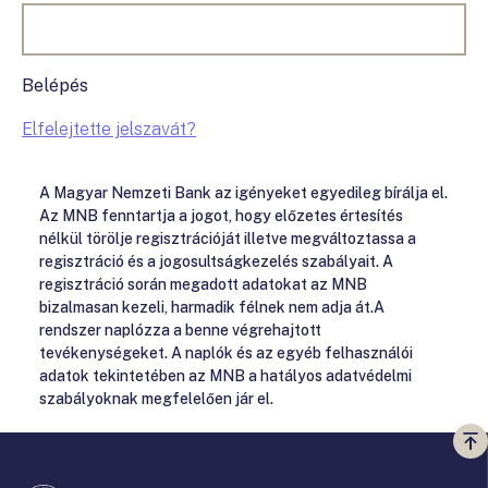
Belépés
Elfelejtette jelszavát?
A Magyar Nemzeti Bank az igényeket egyedileg bírálja el.
Az MNB fenntartja a jogot, hogy előzetes értesítés
nélkül törölje regisztrációját illetve megváltoztassa a
regisztráció és a jogosultságkezelés szabályait. A
regisztráció során megadott adatokat az MNB
bizalmasan kezeli, harmadik félnek nem adja át.A
rendszer naplózza a benne végrehajtott
tevékenységeket. A naplók és az egyéb felhasználói
adatok tekintetében az MNB a hatályos adatvédelmi
szabályoknak megfelelően jár el.
Vi
a
te