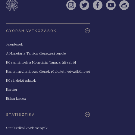
Instagram
Twitter
Facebook
YouTube
Sell
Oldaltérkép
GYORSHIVATKOZÁSOK
Jelentések
A Monetáris Tanács ülésezési rendje
Közlemények a Monetáris Tanács üléseiről
Kamatmeghatározó ülések rövidített jegyzőkönyvei
Közérdekű adatok
Karrier
Etikai kódex
STATISZTIKA
Statisztikai közlemények