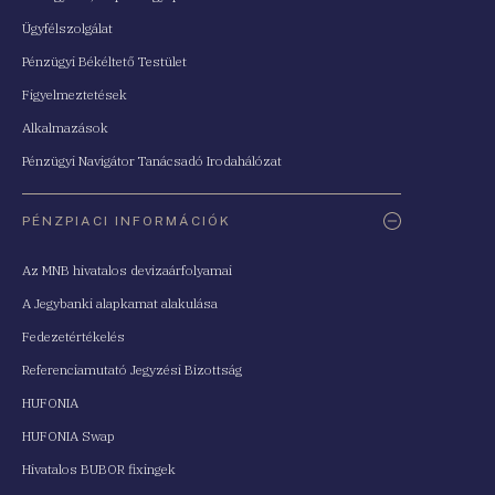
Ügyfélszolgálat
Pénzügyi Békéltető Testület
Figyelmeztetések
Alkalmazások
Pénzügyi Navigátor Tanácsadó Irodahálózat
PÉNZPIACI INFORMÁCIÓK
Az MNB hivatalos devizaárfolyamai
A Jegybanki alapkamat alakulása
Fedezetértékelés
Referenciamutató Jegyzési Bizottság
HUFONIA
HUFONIA Swap
Hivatalos BUBOR fixingek