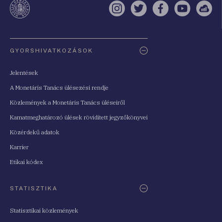
Instagram
Twitter
Facebook
YouTube
Sell
Oldaltérkép
GYORSHIVATKOZÁSOK
Jelentések
A Monetáris Tanács ülésezési rendje
Közlemények a Monetáris Tanács üléseiről
Kamatmeghatározó ülések rövidített jegyzőkönyvei
Közérdekű adatok
Karrier
Etikai kódex
STATISZTIKA
Statisztikai közlemények