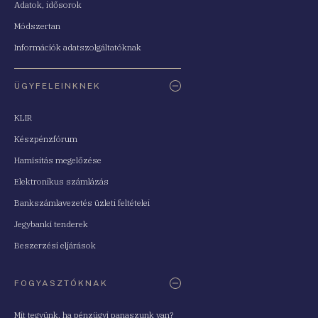
Adatok, idősorok
Módszertan
Információk adatszolgáltatóknak
ÜGYFELEINKNEK
KLIR
Készpénzfórum
Hamisítás megelőzése
Elektronikus számlázás
Bankszámlavezetés üzleti feltételei
Jegybanki tenderek
Beszerzési eljárások
FOGYASZTÓKNAK
Mit tegyünk, ha pénzügyi panaszunk van?