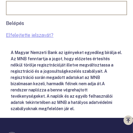
Belépés
Elfelejtette jelszavát?
A Magyar Nemzeti Bank az igényeket egyedileg bírálja el.
Az MNB fenntartja a jogot, hogy előzetes értesítés
nélkül törölje regisztrációját illetve megváltoztassa a
regisztráció és a jogosultságkezelés szabályait. A
regisztráció során megadott adatokat az MNB
bizalmasan kezeli, harmadik félnek nem adja át.A
rendszer naplózza a benne végrehajtott
tevékenységeket. A naplók és az egyéb felhasználói
adatok tekintetében az MNB a hatályos adatvédelmi
szabályoknak megfelelően jár el.
Vi
a
te