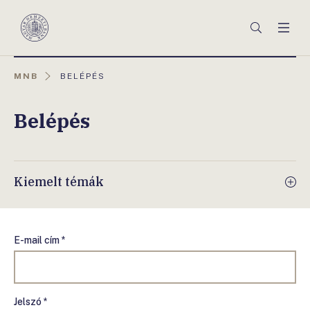
Főmenü
Keresés
Men
Magyar
Nemzeti
Bank
AKTUÁLIS
MNB
BELÉPÉS
OLDAL:
Belépés
Kiemelt témák
E-mail cím *
Jelszó *