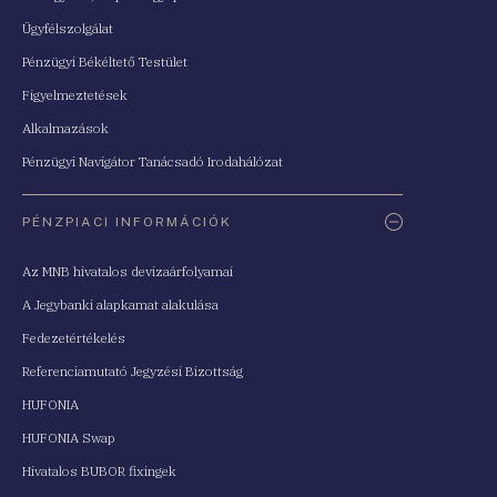
Ügyfélszolgálat
Pénzügyi Békéltető Testület
Figyelmeztetések
Alkalmazások
Pénzügyi Navigátor Tanácsadó Irodahálózat
PÉNZPIACI INFORMÁCIÓK
Az MNB hivatalos devizaárfolyamai
A Jegybanki alapkamat alakulása
Fedezetértékelés
Referenciamutató Jegyzési Bizottság
HUFONIA
HUFONIA Swap
Hivatalos BUBOR fixingek