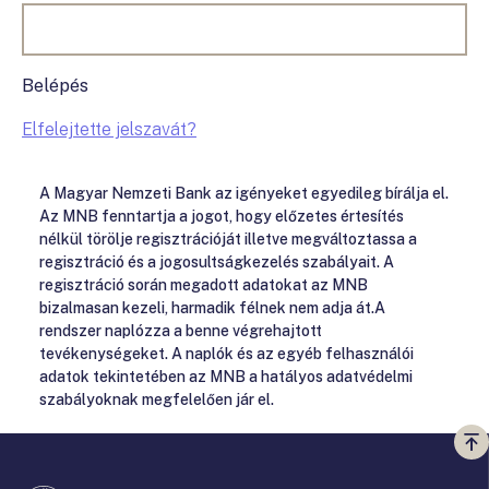
Belépés
Elfelejtette jelszavát?
A Magyar Nemzeti Bank az igényeket egyedileg bírálja el.
Az MNB fenntartja a jogot, hogy előzetes értesítés
nélkül törölje regisztrációját illetve megváltoztassa a
regisztráció és a jogosultságkezelés szabályait. A
regisztráció során megadott adatokat az MNB
bizalmasan kezeli, harmadik félnek nem adja át.A
rendszer naplózza a benne végrehajtott
tevékenységeket. A naplók és az egyéb felhasználói
adatok tekintetében az MNB a hatályos adatvédelmi
szabályoknak megfelelően jár el.
Vi
a
te