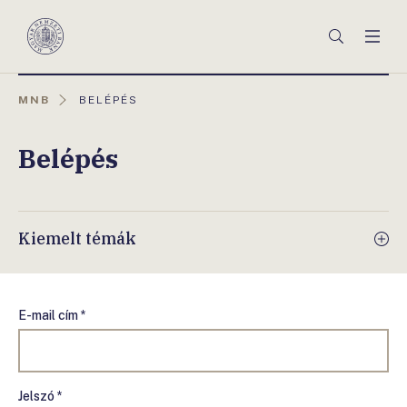
Főmenü
Keresés
Men
Magyar
Nemzeti
Bank
AKTUÁLIS
MNB
BELÉPÉS
OLDAL:
Belépés
Kiemelt témák
E-mail cím *
Jelszó *