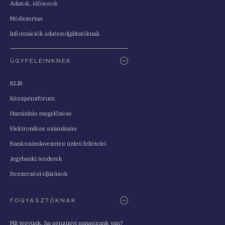
Adatok, idősorok
Módszertan
Információk adatszolgáltatóknak
ÜGYFELEINKNEK
KLIR
Készpénzfórum
Hamisítás megelőzése
Elektronikus számlázás
Bankszámlavezetés üzleti feltételei
Jegybanki tenderek
Beszerzési eljárások
FOGYASZTÓKNAK
Mit tegyünk, ha pénzügyi panaszunk van?