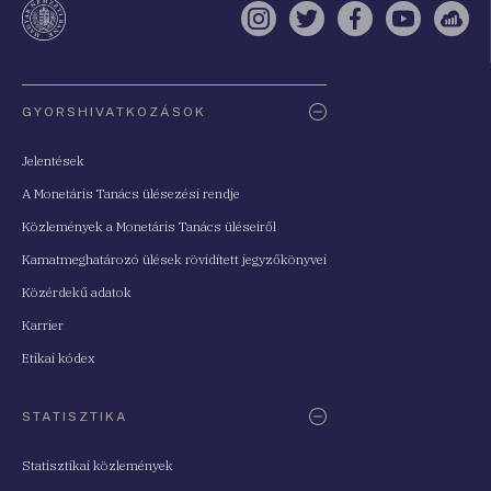
Instagram
Twitter
Facebook
YouTube
Sell
Oldaltérkép
GYORSHIVATKOZÁSOK
Jelentések
A Monetáris Tanács ülésezési rendje
Közlemények a Monetáris Tanács üléseiről
Kamatmeghatározó ülések rövidített jegyzőkönyvei
Közérdekű adatok
Karrier
Etikai kódex
STATISZTIKA
Statisztikai közlemények