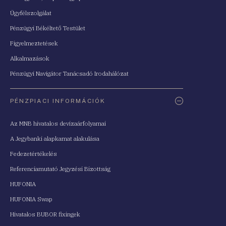
Ügyfélszolgálat
Pénzügyi Békéltető Testület
Figyelmeztetések
Alkalmazások
Pénzügyi Navigátor Tanácsadó Irodahálózat
PÉNZPIACI INFORMÁCIÓK
Az MNB hivatalos devizaárfolyamai
A Jegybanki alapkamat alakulása
Fedezetértékelés
Referenciamutató Jegyzési Bizottság
HUFONIA
HUFONIA Swap
Hivatalos BUBOR fixingek