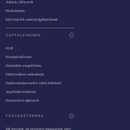
Adatok, idősorok
Módszertan
Információk adatszolgáltatóknak
ÜGYFELEINKNEK
KLIR
Készpénzfórum
Hamisítás megelőzése
Elektronikus számlázás
Bankszámlavezetés üzleti feltételei
Jegybanki tenderek
Beszerzési eljárások
FOGYASZTÓKNAK
Mit tegyünk, ha pénzügyi panaszunk van?