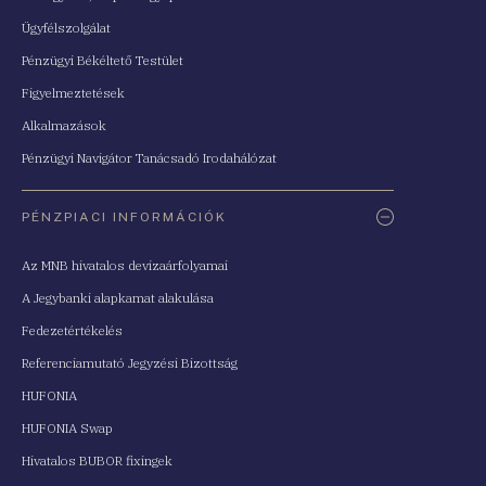
Ügyfélszolgálat
Pénzügyi Békéltető Testület
Figyelmeztetések
Alkalmazások
Pénzügyi Navigátor Tanácsadó Irodahálózat
PÉNZPIACI INFORMÁCIÓK
Az MNB hivatalos devizaárfolyamai
A Jegybanki alapkamat alakulása
Fedezetértékelés
Referenciamutató Jegyzési Bizottság
HUFONIA
HUFONIA Swap
Hivatalos BUBOR fixingek