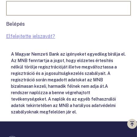
Belépés
Elfelejtette jelszavát?
A Magyar Nemzeti Bank az igényeket egyedileg bírálja el.
Az MNB fenntartja a jogot, hogy előzetes értesítés
nélkül törölje regisztrációját illetve megváltoztassa a
regisztráció és a jogosultságkezelés szabályait. A
regisztráció során megadott adatokat az MNB
bizalmasan kezeli, harmadik félnek nem adja át.A
rendszer naplózza a benne végrehajtott
tevékenységeket. A naplók és az egyéb felhasználói
adatok tekintetében az MNB a hatályos adatvédelmi
szabályoknak megfelelően jár el.
Vi
a
te