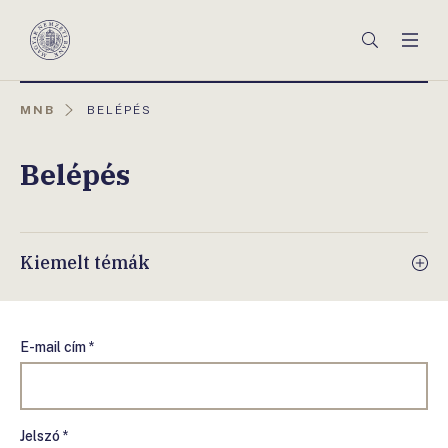
Főmenü
Keresés
Men
Magyar
Nemzeti
Bank
AKTUÁLIS
MNB
BELÉPÉS
OLDAL:
Belépés
Kiemelt témák
E-mail cím *
Jelszó *