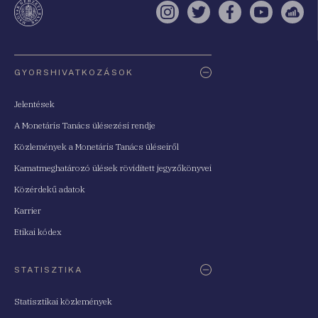
Instagram
Twitter
Facebook
YouTube
Sell
Oldaltérkép
GYORSHIVATKOZÁSOK
Jelentések
A Monetáris Tanács ülésezési rendje
Közlemények a Monetáris Tanács üléseiről
Kamatmeghatározó ülések rövidített jegyzőkönyvei
Közérdekű adatok
Karrier
Etikai kódex
STATISZTIKA
Statisztikai közlemények