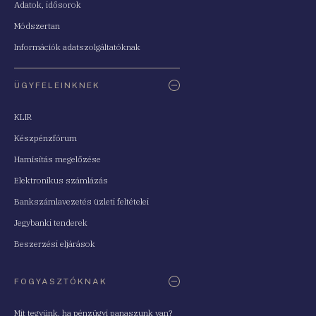
Adatok, idősorok
Módszertan
Információk adatszolgáltatóknak
ÜGYFELEINKNEK
KLIR
Készpénzfórum
Hamisítás megelőzése
Elektronikus számlázás
Bankszámlavezetés üzleti feltételei
Jegybanki tenderek
Beszerzési eljárások
FOGYASZTÓKNAK
Mit tegyünk, ha pénzügyi panaszunk van?