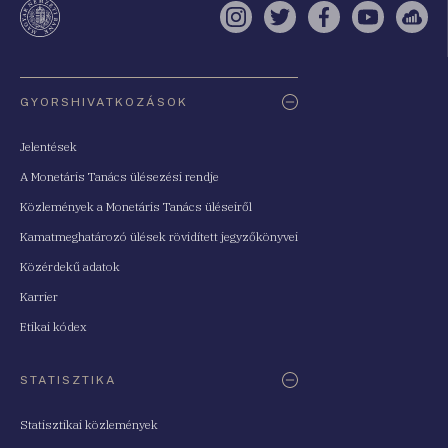
Instagram
Twitter
Facebook
YouTube
Sell
Oldaltérkép
GYORSHIVATKOZÁSOK
Jelentések
A Monetáris Tanács ülésezési rendje
Közlemények a Monetáris Tanács üléseiről
Kamatmeghatározó ülések rövidített jegyzőkönyvei
Közérdekű adatok
Karrier
Etikai kódex
STATISZTIKA
Statisztikai közlemények