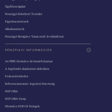
Ügyfélszolgálat
Pénzügyi Békéltető Testület
Figyelmeztetések
Alkalmazások
Pénzügyi Navigátor Tanácsadó Irodahálózat
PÉNZPIACI INFORMÁCIÓK
Az MNB hivatalos devizaárfolyamai
A Jegybanki alapkamat alakulása
Fedezetértékelés
Referenciamutató Jegyzési Bizottság
HUFONIA
HUFONIA Swap
Hivatalos BUBOR fixingek