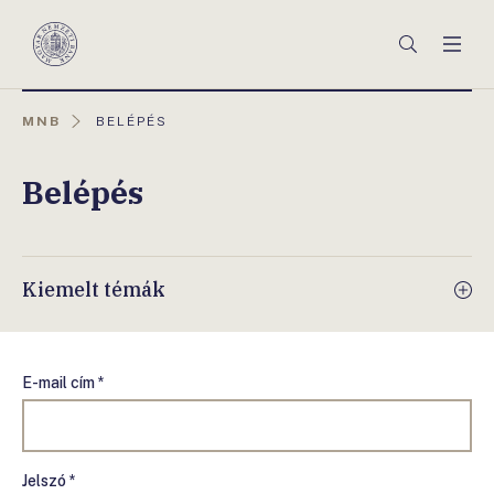
Főmenü
Keresés
Men
Magyar
Nemzeti
Bank
AKTUÁLIS
MNB
BELÉPÉS
OLDAL:
Belépés
Kiemelt témák
E-mail cím *
Jelszó *