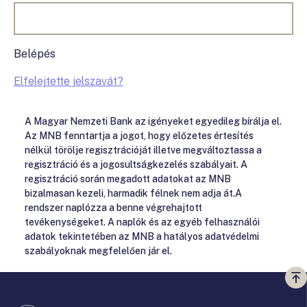
Belépés
Elfelejtette jelszavát?
A Magyar Nemzeti Bank az igényeket egyedileg bírálja el.
Az MNB fenntartja a jogot, hogy előzetes értesítés
nélkül törölje regisztrációját illetve megváltoztassa a
regisztráció és a jogosultságkezelés szabályait. A
regisztráció során megadott adatokat az MNB
bizalmasan kezeli, harmadik félnek nem adja át.A
rendszer naplózza a benne végrehajtott
tevékenységeket. A naplók és az egyéb felhasználói
adatok tekintetében az MNB a hatályos adatvédelmi
szabályoknak megfelelően jár el.
Vi
a
te