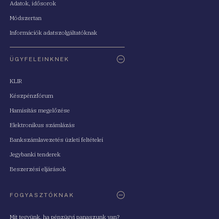
Adatok, idősorok
Módszertan
Információk adatszolgáltatóknak
ÜGYFELEINKNEK
KLIR
Készpénzfórum
Hamisítás megelőzése
Elektronikus számlázás
Bankszámlavezetés üzleti feltételei
Jegybanki tenderek
Beszerzési eljárások
FOGYASZTÓKNAK
Mit tegyünk, ha pénzügyi panaszunk van?