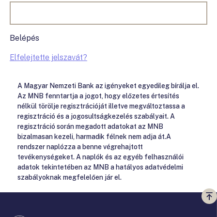
Belépés
Elfelejtette jelszavát?
A Magyar Nemzeti Bank az igényeket egyedileg bírálja el.
Az MNB fenntartja a jogot, hogy előzetes értesítés
nélkül törölje regisztrációját illetve megváltoztassa a
regisztráció és a jogosultságkezelés szabályait. A
regisztráció során megadott adatokat az MNB
bizalmasan kezeli, harmadik félnek nem adja át.A
rendszer naplózza a benne végrehajtott
tevékenységeket. A naplók és az egyéb felhasználói
adatok tekintetében az MNB a hatályos adatvédelmi
szabályoknak megfelelően jár el.
Vi
a
te