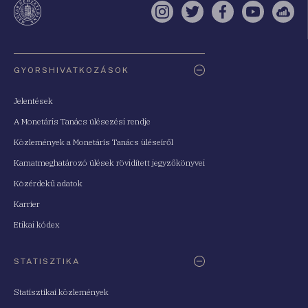
Instagram
Twitter
Facebook
YouTube
Sell
Oldaltérkép
GYORSHIVATKOZÁSOK
Jelentések
A Monetáris Tanács ülésezési rendje
Közlemények a Monetáris Tanács üléseiről
Kamatmeghatározó ülések rövidített jegyzőkönyvei
Közérdekű adatok
Karrier
Etikai kódex
STATISZTIKA
Statisztikai közlemények