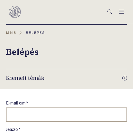
Főmenü
Keresés
Men
Magyar
Nemzeti
Bank
AKTUÁLIS
MNB
BELÉPÉS
OLDAL:
Belépés
Kiemelt témák
E-mail cím *
Jelszó *