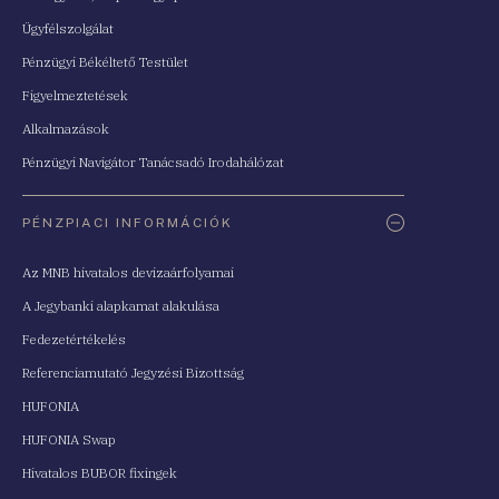
Ügyfélszolgálat
Pénzügyi Békéltető Testület
Figyelmeztetések
Alkalmazások
Pénzügyi Navigátor Tanácsadó Irodahálózat
PÉNZPIACI INFORMÁCIÓK
Az MNB hivatalos devizaárfolyamai
A Jegybanki alapkamat alakulása
Fedezetértékelés
Referenciamutató Jegyzési Bizottság
HUFONIA
HUFONIA Swap
Hivatalos BUBOR fixingek