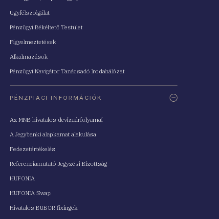
Ügyfélszolgálat
Pénzügyi Békéltető Testület
Figyelmeztetések
Alkalmazások
Pénzügyi Navigátor Tanácsadó Irodahálózat
PÉNZPIACI INFORMÁCIÓK
Az MNB hivatalos devizaárfolyamai
A Jegybanki alapkamat alakulása
Fedezetértékelés
Referenciamutató Jegyzési Bizottság
HUFONIA
HUFONIA Swap
Hivatalos BUBOR fixingek