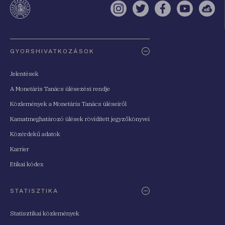
Instagram
Twitter
Facebook
YouTube
Sell
Oldaltérkép
GYORSHIVATKOZÁSOK
Jelentések
A Monetáris Tanács ülésezési rendje
Közlemények a Monetáris Tanács üléseiről
Kamatmeghatározó ülések rövidített jegyzőkönyvei
Közérdekű adatok
Karrier
Etikai kódex
STATISZTIKA
Statisztikai közlemények