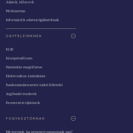
Adatok, idősorok
Módszertan
Információk adatszolgáltatóknak
ÜGYFELEINKNEK
KLIR
Készpénzfórum
Hamisítás megelőzése
Elektronikus számlázás
Bankszámlavezetés üzleti feltételei
Jegybanki tenderek
Beszerzési eljárások
FOGYASZTÓKNAK
Mit tegyünk, ha pénzügyi panaszunk van?