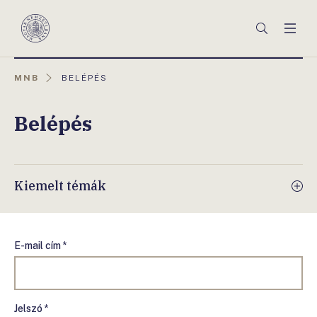
Főmenü
Keresés
Men
Magyar
Nemzeti
Bank
AKTUÁLIS
MNB
BELÉPÉS
OLDAL:
Belépés
Kiemelt témák
E-mail cím *
Jelszó *