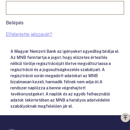
Belépés
Elfelejtette jelszavát?
A Magyar Nemzeti Bank az igényeket egyedileg bírálja el.
Az MNB fenntartja a jogot, hogy előzetes értesítés
nélkül törölje regisztrációját illetve megváltoztassa a
regisztráció és a jogosultságkezelés szabályait. A
regisztráció során megadott adatokat az MNB
bizalmasan kezeli, harmadik félnek nem adja át.A
rendszer naplózza a benne végrehajtott
tevékenységeket. A naplók és az egyéb felhasználói
adatok tekintetében az MNB a hatályos adatvédelmi
szabályoknak megfelelően jár el.
Vi
a
te