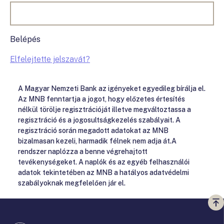
Belépés
Elfelejtette jelszavát?
A Magyar Nemzeti Bank az igényeket egyedileg bírálja el.
Az MNB fenntartja a jogot, hogy előzetes értesítés
nélkül törölje regisztrációját illetve megváltoztassa a
regisztráció és a jogosultságkezelés szabályait. A
regisztráció során megadott adatokat az MNB
bizalmasan kezeli, harmadik félnek nem adja át.A
rendszer naplózza a benne végrehajtott
tevékenységeket. A naplók és az egyéb felhasználói
adatok tekintetében az MNB a hatályos adatvédelmi
szabályoknak megfelelően jár el.
Vi
a
te