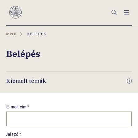
Főmenü
Keresés
Men
Magyar
Nemzeti
Bank
AKTUÁLIS
MNB
BELÉPÉS
OLDAL:
Belépés
Kiemelt témák
E-mail cím *
Jelszó *