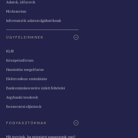
Adatok, idősorok
Módszertan
Információk adatszolgáltatóknak
ÜGYFELEINKNEK
KLIR
Készpénzfórum
Hamisítás megelőzése
Elektronikus számlázás
Bankszámlavezetés üzleti feltételei
Jegybanki tenderek
Beszerzési eljárások
FOGYASZTÓKNAK
Mit tegyünk, ha pénzügyi panaszunk van?