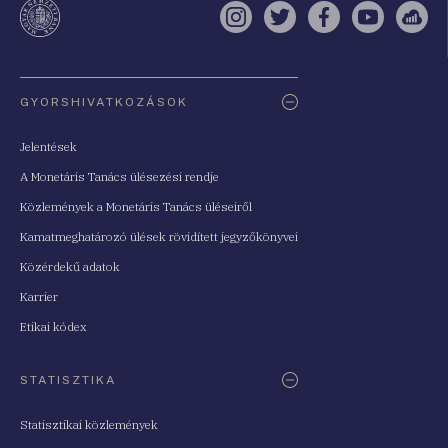
Instagram
Twitter
Facebook
YouTube
Sell
Oldaltérkép
GYORSHIVATKOZÁSOK
Jelentések
A Monetáris Tanács ülésezési rendje
Közlemények a Monetáris Tanács üléseiről
Kamatmeghatározó ülések rövidített jegyzőkönyvei
Közérdekű adatok
Karrier
Etikai kódex
STATISZTIKA
Statisztikai közlemények