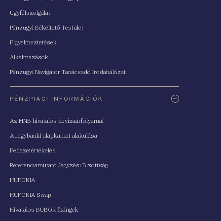
Ügyfélszolgálat
Pénzügyi Békéltető Testület
Figyelmeztetések
Alkalmazások
Pénzügyi Navigátor Tanácsadó Irodahálózat
PÉNZPIACI INFORMÁCIÓK
Az MNB hivatalos devizaárfolyamai
A Jegybanki alapkamat alakulása
Fedezetértékelés
Referenciamutató Jegyzési Bizottság
HUFONIA
HUFONIA Swap
Hivatalos BUBOR fixingek