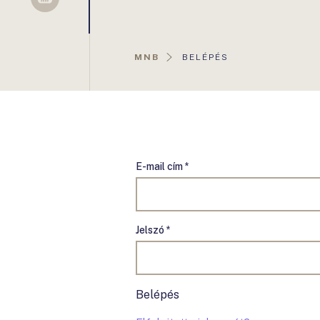
Sellsy
AKTUÁLIS
MNB
BELÉPÉS
OLDAL:
E-mail cím *
Jelszó *
Belépés