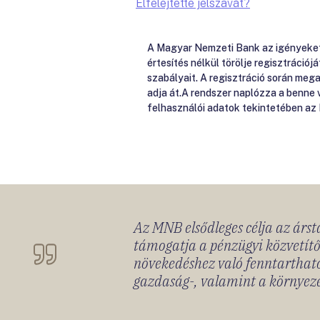
Elfelejtette jelszavát?
A Magyar Nemzeti Bank az igényeket e
értesítés nélkül törölje regisztrációj
szabályait. A regisztráció során me
adja át.A rendszer naplózza a benne
felhasználói adatok tekintetében az
Az MNB elsődleges célja az ársta
támogatja a pénzügyi közvetítő
növekedéshez való fenntartható
gazdaság-, valamint a környeze