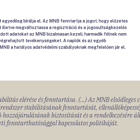
gyedileg bírálja el. Az MNB fenntartja a jogot, hogy előzetes
át illetve megváltoztassa a regisztráció és a jogosultságkezelés
gadott adatokat az MNB bizalmasan kezeli, harmadik félnek nem
 végrehajtott tevékenységeket. A naplók és az egyéb
 MNB a hatályos adatvédelmi szabályoknak megfelelően jár el.
bilitás elérése és fenntartása. (...) Az MNB elsődleges 
rendszer stabilitásának fenntartását, ellenállóképessé
 hozzájárulásának biztosítását és a rendelkezésére á
ti fenntarthatósággal kapcsolatos politikáját.