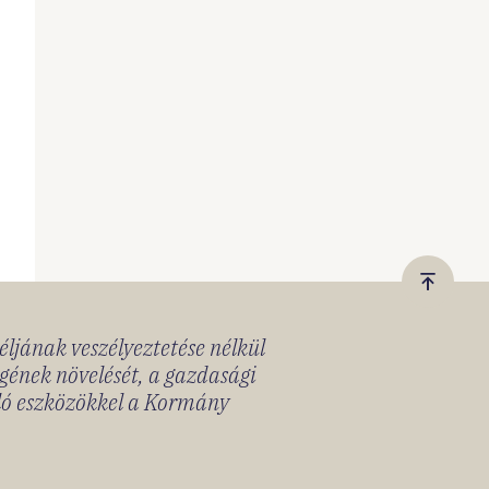
Vissza
a
céljának veszélyeztetése nélkül
tetejér
gének növelését, a gazdasági
lló eszközökkel a Kormány