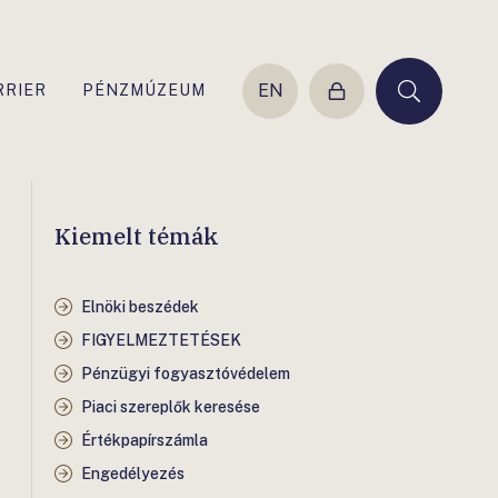
EN
RRIER
PÉNZMÚZEUM
Belépés
Keresés
Kiemelt témák
Elnöki beszédek
FIGYELMEZTETÉSEK
Pénzügyi fogyasztóvédelem
Piaci szereplők keresése
Értékpapírszámla
Engedélyezés