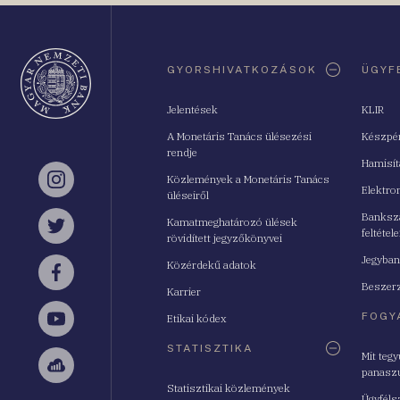
Oldaltérkép
GYORSHIVATKOZÁSOK
ÜGYF
Jelentések
KLIR
A Monetáris Tanács ülésezési
Készpé
rendje
Hamisí
Közlemények a Monetáris Tanács
Instagram
Elektro
üléseiről
Bankszá
Kamatmeghatározó ülések
feltétele
Twitter
rövidített jegyzőkönyvei
Jegyban
Közérdekű adatok
Facebook
Beszerz
Karrier
FOGY
Etikai kódex
YouTube
STATISZTIKA
Mit teg
panasz
Sellsy
Statisztikai közlemények
Ügyféls