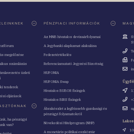
ELEINKNEK
PÉNZPIACI INFORMÁCIÓK
MAGY
Cím
Az MNB hivatalos devizaárfolyamai
S
S
nzfórum
A Jegybanki alapkamat alakulása
Telefo
T
tás megelőzése
Fedezetértékelés
Fax
F
nikus számlázás
Referenciamutató Jegyzési Bizottság
Email
i
mlavezetés üzleti
HUFONIA
cím
i
HUFONIA Swap
Ügyfé
ki tenderek
Cím
Hivatalos BUBOR fixingek
1
ési eljárások
Telefo
Hivatalos BIRS fixingek
+
ASZTÓKNAK
Email
Ábrakészlet a legfrissebb gazdasági és
u
cím
pénzügyi folyamatokról
yünk, ha pénzügyi
Lakos
Növekedési Hitelprogram (NHP)
unk van?
Cím
10
A monetáris politikai eszköztár
zolgálat