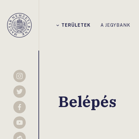
Főmenü
TERÜLETEK
A JEGYBANK
Magyar
Nemzeti
Bank
Instagram
Twitter
Belépés
Facebook
YouTube