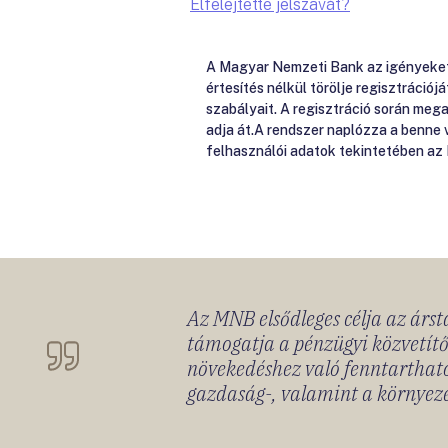
Elfelejtette jelszavát?
A Magyar Nemzeti Bank az igényeket e
értesítés nélkül törölje regisztrációj
szabályait. A regisztráció során me
adja át.A rendszer naplózza a benne
felhasználói adatok tekintetében az
Az MNB elsődleges célja az ársta
támogatja a pénzügyi közvetítő
növekedéshez való fenntartható
gazdaság-, valamint a környeze