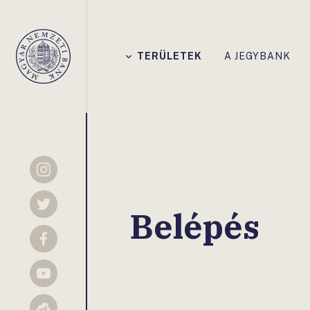
Főmenü
TERÜLETEK
A JEGYBANK
Magyar
Nemzeti
Bank
Instagram
Twitter
Belépés
Facebook
YouTube