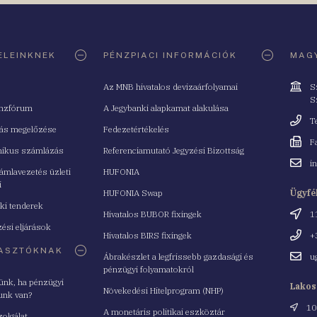
ELEINKNEK
PÉNZPIACI INFORMÁCIÓK
MAGY
Cím
Az MNB hivatalos devizaárfolyamai
S
S
nzfórum
A Jegybanki alapkamat alakulása
Telefo
T
tás megelőzése
Fedezetértékelés
Fax
F
nikus számlázás
Referenciamutató Jegyzési Bizottság
Email
i
mlavezetés üzleti
HUFONIA
cím
i
HUFONIA Swap
Ügyfé
ki tenderek
Cím
Hivatalos BUBOR fixingek
1
ési eljárások
Telefo
Hivatalos BIRS fixingek
+
ASZTÓKNAK
Email
Ábrakészlet a legfrissebb gazdasági és
u
cím
pénzügyi folyamatokról
yünk, ha pénzügyi
Lakos
Növekedési Hitelprogram (NHP)
unk van?
Cím
10
A monetáris politikai eszköztár
zolgálat