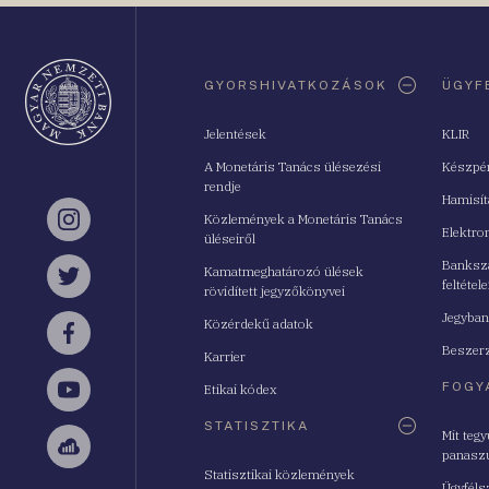
Oldaltérkép
GYORSHIVATKOZÁSOK
ÜGYF
Jelentések
KLIR
A Monetáris Tanács ülésezési
Készpé
rendje
Hamisí
Közlemények a Monetáris Tanács
Instagram
Elektro
üléseiről
Bankszá
Kamatmeghatározó ülések
feltétele
Twitter
rövidített jegyzőkönyvei
Jegyban
Közérdekű adatok
Facebook
Beszerz
Karrier
FOGY
Etikai kódex
YouTube
STATISZTIKA
Mit teg
panasz
Sellsy
Statisztikai közlemények
Ügyféls