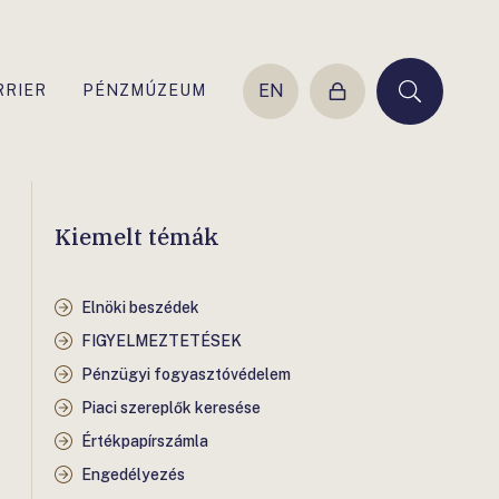
EN
RRIER
PÉNZMÚZEUM
Belépés
Keresés
Kiemelt témák
Elnöki beszédek
FIGYELMEZTETÉSEK
Pénzügyi fogyasztóvédelem
Piaci szereplők keresése
Értékpapírszámla
Engedélyezés