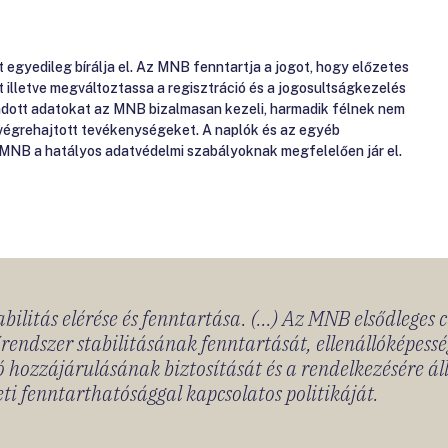
gyedileg bírálja el. Az MNB fenntartja a jogot, hogy előzetes
át illetve megváltoztassa a regisztráció és a jogosultságkezelés
gadott adatokat az MNB bizalmasan kezeli, harmadik félnek nem
 végrehajtott tevékenységeket. A naplók és az egyéb
 MNB a hatályos adatvédelmi szabályoknak megfelelően jár el.
bilitás elérése és fenntartása. (...) Az MNB elsődleges 
rendszer stabilitásának fenntartását, ellenállóképessé
 hozzájárulásának biztosítását és a rendelkezésére á
ti fenntarthatósággal kapcsolatos politikáját.