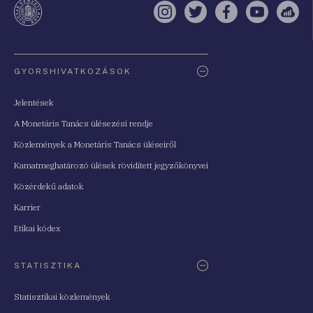
Instagram
Twitter
Facebook
YouTube
Sell
Oldaltérkép
GYORSHIVATKOZÁSOK
Jelentések
A Monetáris Tanács ülésezési rendje
Közlemények a Monetáris Tanács üléseiről
Kamatmeghatározó ülések rövidített jegyzőkönyvei
Közérdekű adatok
Karrier
Etikai kódex
STATISZTIKA
Statisztikai közlemények