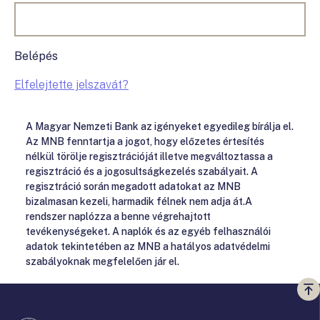
Belépés
Elfelejtette jelszavát?
A Magyar Nemzeti Bank az igényeket egyedileg bírálja el.
Az MNB fenntartja a jogot, hogy előzetes értesítés
nélkül törölje regisztrációját illetve megváltoztassa a
regisztráció és a jogosultságkezelés szabályait. A
regisztráció során megadott adatokat az MNB
bizalmasan kezeli, harmadik félnek nem adja át.A
rendszer naplózza a benne végrehajtott
tevékenységeket. A naplók és az egyéb felhasználói
adatok tekintetében az MNB a hatályos adatvédelmi
szabályoknak megfelelően jár el.
Vi
a
te