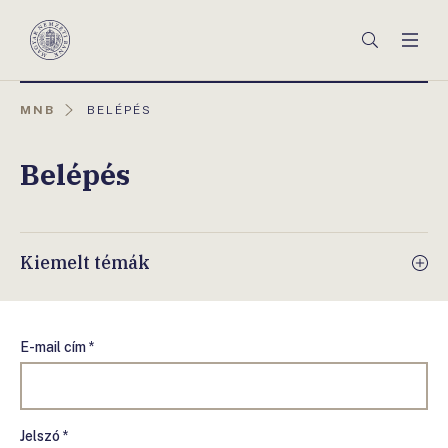
Főmenü
Keresés
Men
Magyar
Nemzeti
Bank
AKTUÁLIS
MNB
BELÉPÉS
OLDAL:
Belépés
Kiemelt témák
E-mail cím *
Jelszó *