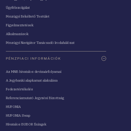
Ügyfélszolgálat
Pénzügyi Békéltető Testület
Figyelmeztetések
Alkalmazások
Pénzügyi Navigátor Tanácsadó Irodahálózat
PÉNZPIACI INFORMÁCIÓK
Az MNB hivatalos devizaárfolyamai
A Jegybanki alapkamat alakulása
Fedezetértékelés
Referenciamutató Jegyzési Bizottság
HUFONIA
HUFONIA Swap
Hivatalos BUBOR fixingek