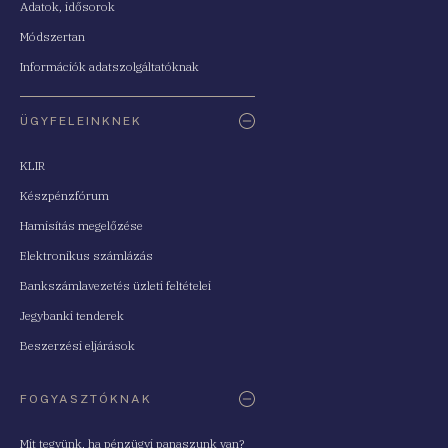
Adatok, idősorok
Módszertan
Információk adatszolgáltatóknak
ÜGYFELEINKNEK
KLIR
Készpénzfórum
Hamisítás megelőzése
Elektronikus számlázás
Bankszámlavezetés üzleti feltételei
Jegybanki tenderek
Beszerzési eljárások
FOGYASZTÓKNAK
Mit tegyünk, ha pénzügyi panaszunk van?