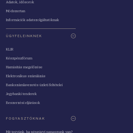
Adatok, idősorok
Módszertan
Információk adatszolgáltatóknak
ÜGYFELEINKNEK
KLIR
Készpénzfórum
Hamisítás megelőzése
Elektronikus számlázás
Bankszámlavezetés üzleti feltételei
Jegybanki tenderek
Beszerzési eljárások
FOGYASZTÓKNAK
Mit tegyünk, ha pénzügyi panaszunk van?