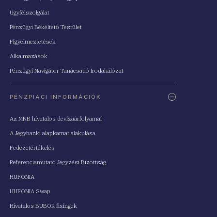
Ügyfélszolgálat
Pénzügyi Békéltető Testület
Figyelmeztetések
Alkalmazások
Pénzügyi Navigátor Tanácsadó Irodahálózat
PÉNZPIACI INFORMÁCIÓK
Az MNB hivatalos devizaárfolyamai
A Jegybanki alapkamat alakulása
Fedezetértékelés
Referenciamutató Jegyzési Bizottság
HUFONIA
HUFONIA Swap
Hivatalos BUBOR fixingek