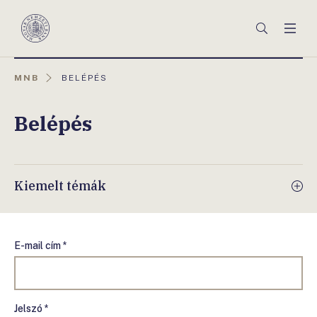
Főmenü
Keresés
Men
Magyar
Nemzeti
Bank
AKTUÁLIS
MNB
BELÉPÉS
OLDAL:
Belépés
Kiemelt témák
E-mail cím *
Jelszó *