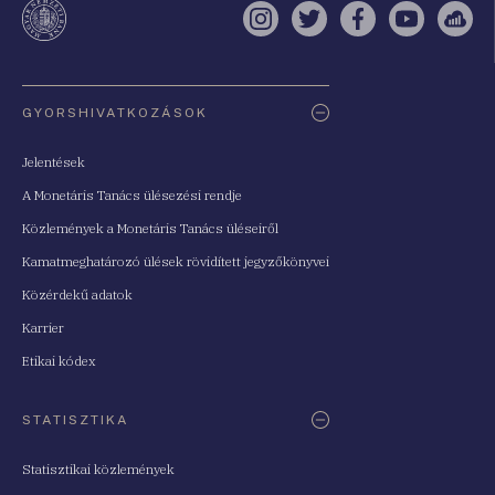
Instagram
Twitter
Facebook
YouTube
Sell
Oldaltérkép
GYORSHIVATKOZÁSOK
Jelentések
A Monetáris Tanács ülésezési rendje
Közlemények a Monetáris Tanács üléseiről
Kamatmeghatározó ülések rövidített jegyzőkönyvei
Közérdekű adatok
Karrier
Etikai kódex
STATISZTIKA
Statisztikai közlemények