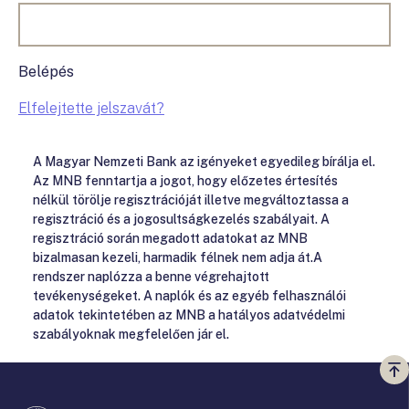
Belépés
Elfelejtette jelszavát?
A Magyar Nemzeti Bank az igényeket egyedileg bírálja el.
Az MNB fenntartja a jogot, hogy előzetes értesítés
nélkül törölje regisztrációját illetve megváltoztassa a
regisztráció és a jogosultságkezelés szabályait. A
regisztráció során megadott adatokat az MNB
bizalmasan kezeli, harmadik félnek nem adja át.A
rendszer naplózza a benne végrehajtott
tevékenységeket. A naplók és az egyéb felhasználói
adatok tekintetében az MNB a hatályos adatvédelmi
szabályoknak megfelelően jár el.
Vi
a
te