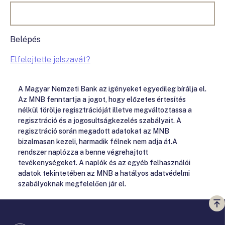
Belépés
Elfelejtette jelszavát?
A Magyar Nemzeti Bank az igényeket egyedileg bírálja el.
Az MNB fenntartja a jogot, hogy előzetes értesítés
nélkül törölje regisztrációját illetve megváltoztassa a
regisztráció és a jogosultságkezelés szabályait. A
regisztráció során megadott adatokat az MNB
bizalmasan kezeli, harmadik félnek nem adja át.A
rendszer naplózza a benne végrehajtott
tevékenységeket. A naplók és az egyéb felhasználói
adatok tekintetében az MNB a hatályos adatvédelmi
szabályoknak megfelelően jár el.
Vi
a
te