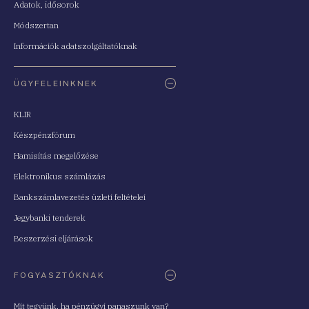
Adatok, idősorok
Módszertan
Információk adatszolgáltatóknak
ÜGYFELEINKNEK
KLIR
Készpénzfórum
Hamisítás megelőzése
Elektronikus számlázás
Bankszámlavezetés üzleti feltételei
Jegybanki tenderek
Beszerzési eljárások
FOGYASZTÓKNAK
Mit tegyünk, ha pénzügyi panaszunk van?