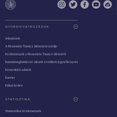
Instagram
Twitter
Facebook
YouTube
Sell
Oldaltérkép
GYORSHIVATKOZÁSOK
Jelentések
A Monetáris Tanács ülésezési rendje
Közlemények a Monetáris Tanács üléseiről
Kamatmeghatározó ülések rövidített jegyzőkönyvei
Közérdekű adatok
Karrier
Etikai kódex
STATISZTIKA
Statisztikai közlemények