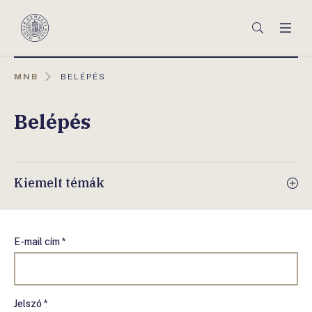
Főmenü
Keresés
Men
Magyar
Nemzeti
Bank
AKTUÁLIS
MNB
BELÉPÉS
OLDAL:
Belépés
Kiemelt témák
E-mail cím *
Jelszó *