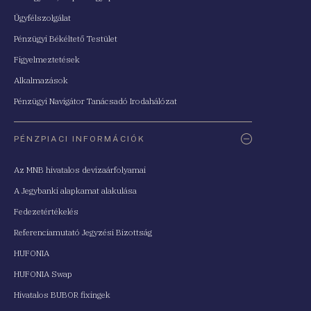
Ügyfélszolgálat
Pénzügyi Békéltető Testület
Figyelmeztetések
Alkalmazások
Pénzügyi Navigátor Tanácsadó Irodahálózat
PÉNZPIACI INFORMÁCIÓK
Az MNB hivatalos devizaárfolyamai
A Jegybanki alapkamat alakulása
Fedezetértékelés
Referenciamutató Jegyzési Bizottság
HUFONIA
HUFONIA Swap
Hivatalos BUBOR fixingek