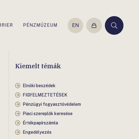
EN
RRIER
PÉNZMÚZEUM
Belépés
Keresés
Kiemelt témák
Elnöki beszédek
FIGYELMEZTETÉSEK
Pénzügyi fogyasztóvédelem
Piaci szereplők keresése
Értékpapírszámla
Engedélyezés