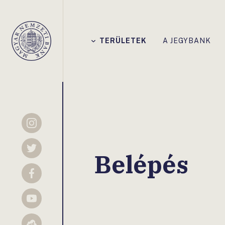
Főmenü
TERÜLETEK
A JEGYBANK
Magyar
Nemzeti
Bank
Instagram
Twitter
Belépés
Facebook
YouTube