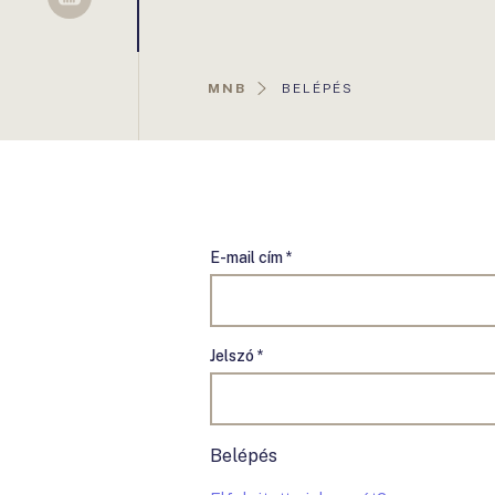
Sellsy
AKTUÁLIS
MNB
BELÉPÉS
OLDAL:
E-mail cím *
Jelszó *
Belépés