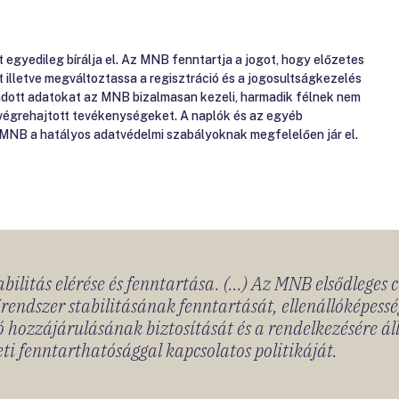
gyedileg bírálja el. Az MNB fenntartja a jogot, hogy előzetes
át illetve megváltoztassa a regisztráció és a jogosultságkezelés
gadott adatokat az MNB bizalmasan kezeli, harmadik félnek nem
 végrehajtott tevékenységeket. A naplók és az egyéb
 MNB a hatályos adatvédelmi szabályoknak megfelelően jár el.
bilitás elérése és fenntartása. (...) Az MNB elsődleges 
rendszer stabilitásának fenntartását, ellenállóképessé
 hozzájárulásának biztosítását és a rendelkezésére á
ti fenntarthatósággal kapcsolatos politikáját.