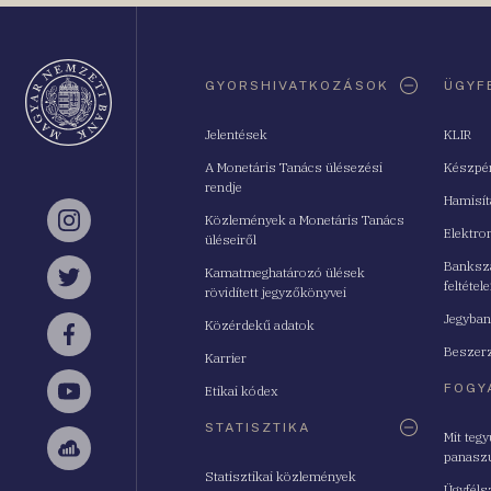
Oldaltérkép
GYORSHIVATKOZÁSOK
ÜGYF
Jelentések
KLIR
A Monetáris Tanács ülésezési
Készpé
rendje
Hamisí
Közlemények a Monetáris Tanács
Instagram
Elektro
üléseiről
Bankszá
Kamatmeghatározó ülések
feltétele
Twitter
rövidített jegyzőkönyvei
Jegyban
Közérdekű adatok
Facebook
Beszerz
Karrier
FOGY
Etikai kódex
YouTube
STATISZTIKA
Mit teg
panasz
Sellsy
Statisztikai közlemények
Ügyféls