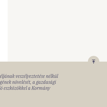
Vissza
a
céljának veszélyeztetése nélkül
tetejér
gének növelését, a gazdasági
lló eszközökkel a Kormány