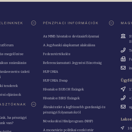
ELEINKNEK
PÉNZPIACI INFORMÁCIÓK
MAGY
Cím
Az MNB hivatalos devizaárfolyamai
S
S
nzfórum
A Jegybanki alapkamat alakulása
Telefo
T
tás megelőzése
Fedezetértékelés
Fax
F
nikus számlázás
Referenciamutató Jegyzési Bizottság
Email
i
mlavezetés üzleti
HUFONIA
cím
i
HUFONIA Swap
Ügyfé
ki tenderek
Cím
Hivatalos BUBOR fixingek
1
ési eljárások
Telefo
Hivatalos BIRS fixingek
+
ASZTÓKNAK
Email
Ábrakészlet a legfrissebb gazdasági és
u
cím
pénzügyi folyamatokról
yünk, ha pénzügyi
Lakos
Növekedési Hitelprogram (NHP)
unk van?
Cím
10
A monetáris politikai eszköztár
zolgálat