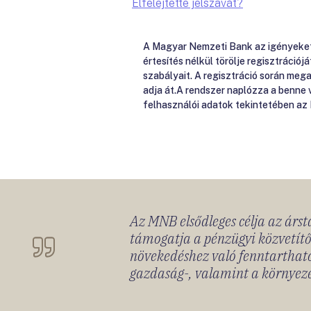
Elfelejtette jelszavát?
A Magyar Nemzeti Bank az igényeket e
értesítés nélkül törölje regisztrációj
szabályait. A regisztráció során me
adja át.A rendszer naplózza a benne
felhasználói adatok tekintetében az
Az MNB elsődleges célja az ársta
támogatja a pénzügyi közvetítő
növekedéshez való fenntartható
gazdaság-, valamint a környeze