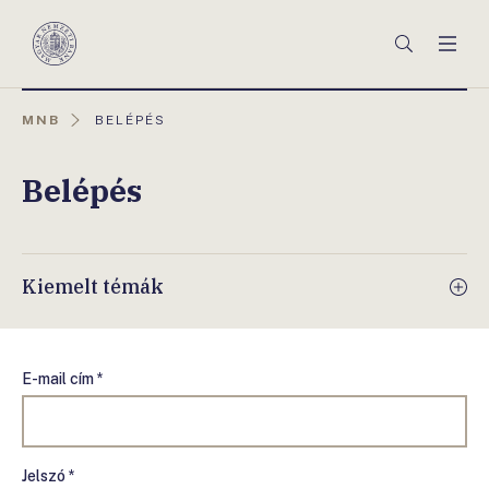
Főmenü
Keresés
Men
Magyar
Nemzeti
Bank
AKTUÁLIS
MNB
BELÉPÉS
OLDAL:
Belépés
Kiemelt témák
E-mail cím *
Jelszó *