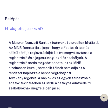
Belépés
Elfelejtette jelszavát?
A Magyar Nemzeti Bank az igényeket egyedileg bírálja el.
Az MNB fenntartja a jogot, hogy előzetes értesítés
nélkül törölje regisztrációját illetve megváltoztassa a
regisztráció és a jogosultságkezelés szabályait. A
regisztráció során megadott adatokat az MNB
bizalmasan kezeli, harmadik félnek nem adja át.A
rendszer naplózza a benne végrehajtott
tevékenységeket. A naplók és az egyéb felhasználói
adatok tekintetében az MNB a hatályos adatvédelmi
szabályoknak megfelelően jár el.
Vi
a
te