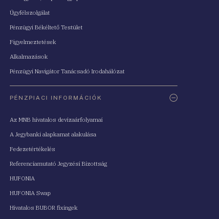
Ügyfélszolgálat
Pénzügyi Békéltető Testület
Figyelmeztetések
Alkalmazások
Pénzügyi Navigátor Tanácsadó Irodahálózat
PÉNZPIACI INFORMÁCIÓK
Az MNB hivatalos devizaárfolyamai
A Jegybanki alapkamat alakulása
Fedezetértékelés
Referenciamutató Jegyzési Bizottság
HUFONIA
HUFONIA Swap
Hivatalos BUBOR fixingek