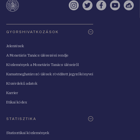
Instagram
Twitter
Facebook
YouTube
Sell
Oldaltérkép
GYORSHIVATKOZÁSOK
Jelentések
A Monetáris Tanács ülésezési rendje
Közlemények a Monetáris Tanács üléseiről
Kamatmeghatározó ülések rövidített jegyzőkönyvei
Közérdekű adatok
Karrier
Etikai kódex
STATISZTIKA
Statisztikai közlemények