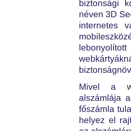
biztonsági 
néven 3D Sec
internetes 
mobileszkö
lebonyolít
webkártyá
biztonságnöv
Mivel a we
alszámlája a
főszámla tul
helyez el ra