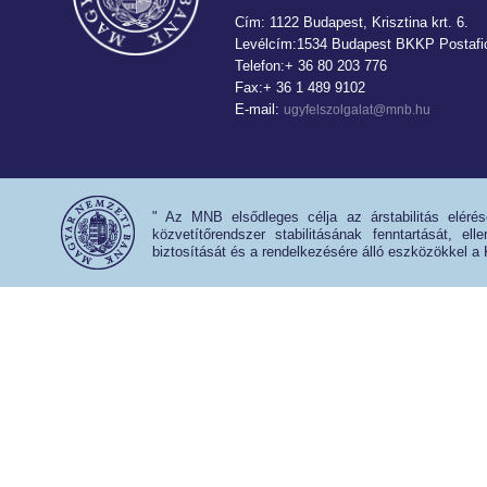
Cím: 1122 Budapest, Krisztina krt. 6.
Levélcím:1534 Budapest BKKP Postafió
Telefon:+ 36 80 203 776
Fax:+ 36 1 489 9102
E-mail:
ugyfelszolgalat@mnb.hu
" Az MNB elsődleges célja az árstabilitás eléré
közvetítőrendszer stabilitásának fenntartását, e
biztosítását és a rendelkezésére álló eszközökkel a 