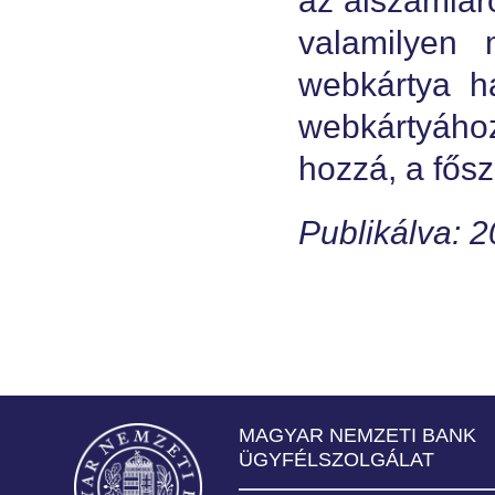
az alszámlár
valamilyen
webkártya h
webkártyáho
hozzá, a fős
Publikálva: 
MAGYAR NEMZETI BANK
ÜGYFÉLSZOLGÁLAT