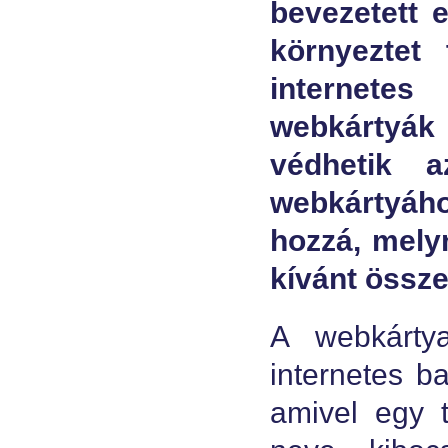
bevezetett e
környeztet
internete
webkártyák
védhetik a
webkártyáho
hozzá, melyn
kívánt össze
A webkárty
internetes b
amivel egy t