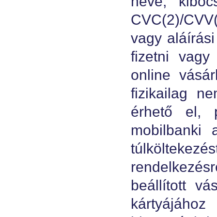
neve, kibocs
CVC(2)/CVV(
vagy aláírás
fizetni vagy
online vásár
fizikailag n
érhető el, 
mobilbanki 
túlköltekezé
rendelkezésr
beállított v
kártyájához