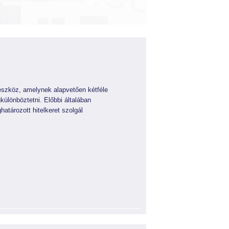
eszköz, amelynek alapvetően kétféle
gkülönböztetni. Előbbi általában
atározott hitelkeret szolgál