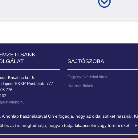
EMZETI BANK
OLGÁLAT
SAJTÓSZOBA
Fogyasztóvédelmi hírek
t, Krisztina krt. 6.
udapest BKKP Postafiók: 777.
Hasznos linkek
203 776
9102
olgalat@mnb.hu
 honlap használatával Ön elfogadja, hogy az oldal sütiket használ. Ké
ről és azt is megtudhatja, hogyan tudja kikapcsolni vagy törölni őket.
z árstabilitás elérése és fenntartása. Az MNB elsődleges céljának ve
sának fenntartását, ellenállóképességének növelését, a gazdasági növeke