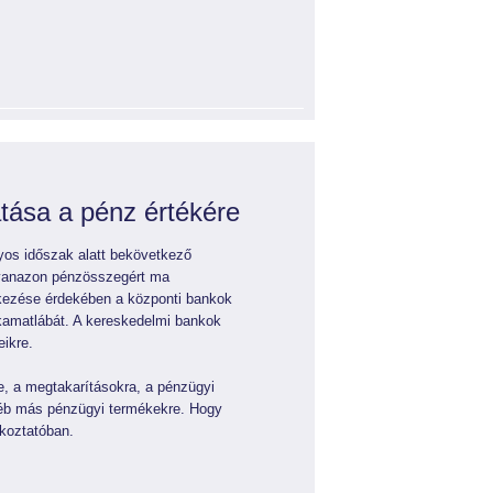
atása a pénz értékére
nyos időszak alatt bekövetkező
yanazon pénzösszegért ma
ékezése érdekében a központi bankok
kamatlábát. A kereskedelmi bankok
ikre.
kre, a megtakarításokra, a pénzügyi
gyéb más pénzügyi termékekre. Hogy
ékoztatóban.