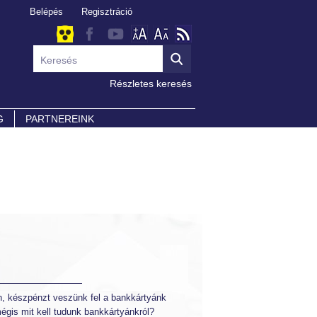
Belépés
Regisztráció
Részletes keresés
G
PARTNEREINK
n, készpénzt veszünk fel a bankkártyánk
égis mit kell tudunk bankkártyánkról?