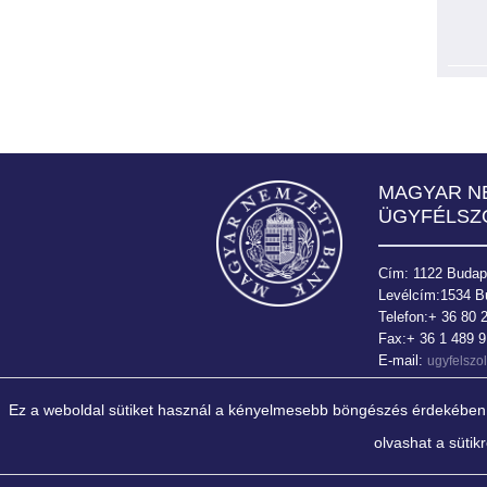
Bank
MAGYAR N
ÜGYFÉLSZ
Cím: 1122 Budapes
Levélcím:1534 B
Telefon:+ 36 80 
Fax:+ 36 1 489 
E-mail:
ugyfelsz
Ez a weboldal sütiket használ a kényelmesebb böngészés érdekében. A
olvashat a sütik
" Az MNB elsődleges célja a
közvetítőrendszer stabilitá