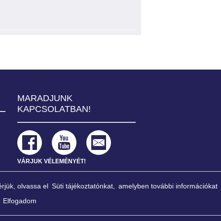
Székhely: 1013 Budapest, K
MARADJUNK
Ügyfélszol
KAPCSOLATBAN!
VÁRJUK VÉLEMÉNYÉT!
rjük, olvassa el
Süti tájékoztatónkat,
amelyben további információkat
Elfogadom
szélyeztetése nélkül támogatja a pénzügyi
déshez való fenntartható hozzájárulásának