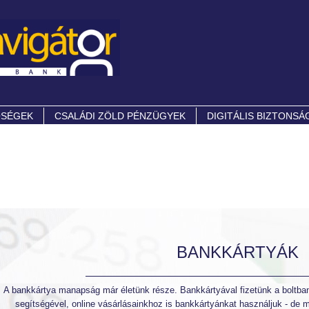
ŐSÉGEK
CSALÁDI ZÖLD PÉNZÜGYEK
DIGITÁLIS BIZTONSÁ
BANKKÁRTYÁK
A bankkártya manapság már életünk része. Bankkártyával fizetünk a boltba
segítségével, online vásárlásainkhoz is bankkártyánkat használjuk - de m