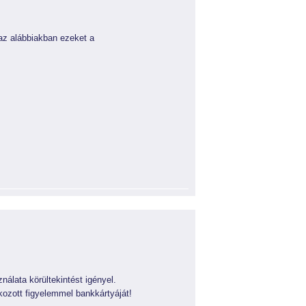
az alábbiakban ezeket a
álata körültekintést igényel.
okozott figyelemmel bankkártyáját!