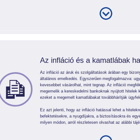
Az infláció és a kamatlábak h
Az infláció az áruk és szolgáltatások árában egy bizo
általános emelkedés. Egyszerűen megfogalmazva: ug
kevesebbet vásárolhat, mint tegnap. Az infláció megf
megemelik a kereskedelmi bankoknak nyújtott hitelek 
ezeket a megemelt kamatlábakat továbbhárítják ügyfele
Ez azt jelenti, hogy az infláció hatással lehet a hitele
befektetésekre, a nyugdíjakra, a biztosításokra és e
milyen módon, arról részletesen olvashat az alábbi táj