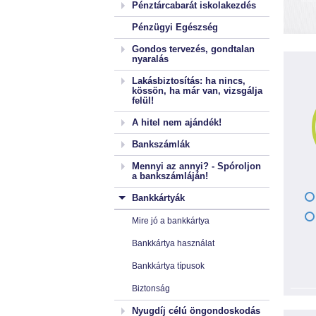
Pénztárcabarát iskolakezdés
Pénzügyi Egészség
Gondos tervezés, gondtalan
nyaralás
Lakásbiztosítás: ha nincs,
kössön, ha már van, vizsgálja
felül!
A hitel nem ajándék!
Bankszámlák
Mennyi az annyi? - Spóroljon
a bankszámláján!
Bankkártyák
Mire jó a bankkártya
Bankkártya használat
Bankkártya típusok
Biztonság
Nyugdíj célú öngondoskodás