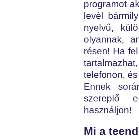
programot aka
levél bármil
nyelvű, kü
olyannak, a
résen! Ha fel
tartalmazhat
telefonon, és
Ennek sorá
szereplő e
használjon!
Mi a teen