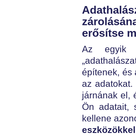
Adathalá
zárolásá
erősítse m
Az egyik 
„adathalásza
építenek, és 
az adatokat.
járnának el, 
Ön adatait, 
kellene azono
eszközökkel