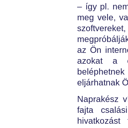
– így pl. ne
meg vele, va
szoftvereke
megpróbálják 
az Ön interne
azokat a c
beléphetnek 
eljárhatnak Ö
Naprakész ví
fajta csalá
hivatkozást