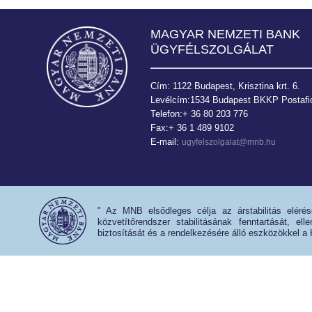
MAGYAR NEMZETI BANK
ÜGYFÉLSZOLGÁLAT
Cím: 1122 Budapest, Krisztina krt. 6.
Levélcím:1534 Budapest BKKP Postafió
Telefon:+ 36 80 203 776
Fax:+ 36 1 489 9102
E-mail:
ugyfelszolgalat@mnb.hu
" Az MNB elsődleges célja az árstabilitás eléré
közvetítőrendszer stabilitásának fenntartását, e
biztosítását és a rendelkezésére álló eszközökkel a 