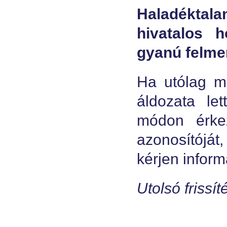
Haladéktalan
hivatalos h
gyanú felmer
Ha utólag m
áldozata le
módon érke
azonosítóját,
kérjen inform
Utolsó frissí