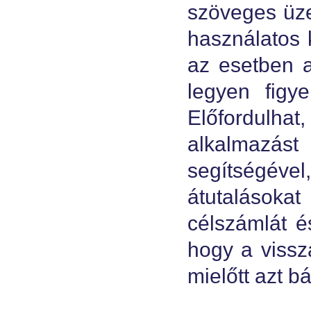
szöveges üze
használatos k
az esetben 
legyen fig
Előfordulha
alkalmazást
segítségével
átutalásokat
célszámlát és
hogy a vissz
mielőtt azt b