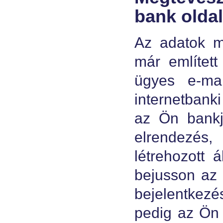
bank olda
Az adatok m
már említet
ügyes e-mai
internetbanki
az Ön bankjá
elrendezés,
létrehozott 
bejusson az 
bejelentkezé
pedig az Ön 