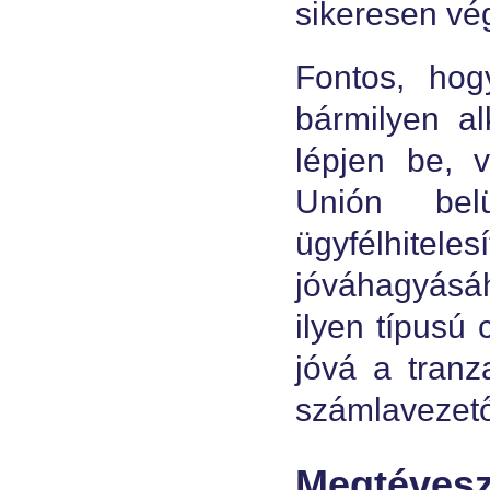
sikeresen vég
Fontos, ho
bármilyen al
lépjen be, 
Unión bel
ügyfélhitel
jóváhagyásáh
ilyen típusú
jóvá a tranz
számlavezető
Megtéves