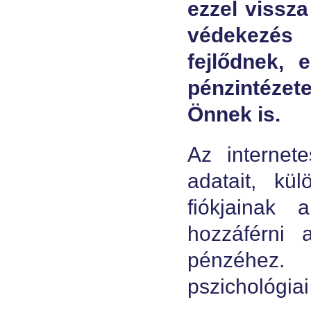
ezzel vissz
védekezés
fejlődnek,
pénzintéze
Önnek is.
Az internet
adatait, kül
fiókjainak 
hozzáférni
pénzéhez.
pszichológia