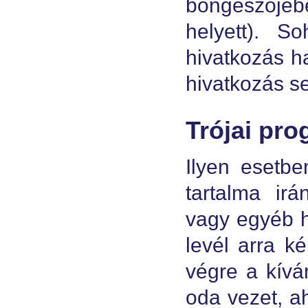
böngészőjé
helyett). S
hivatkozás h
hivatkozás se
Trójai pro
Ilyen esetbe
tartalma irá
vagy egyéb h
levél arra ké
végre a kívá
oda vezet, ah