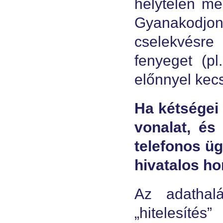
helytelen me
Gyanakodjon
cselekvésre
fenyeget (pl
előnnyel kecs
Ha kétségei
vonalat, és
telefonos üg
hivatalos ho
Az adathal
„hitelesíté