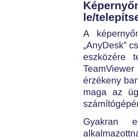
Képernyő
le/telepít
A képernyő
„AnyDesk” csa
eszközére te
TeamViewer
érzékeny bank
maga az ügyf
számítógépé
Gyakran e
alkalmazottna