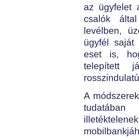
az ügyfelet 
csalók álta
levélben, üz
ügyfél saját
eset is, ho
telepített
rosszindulat
A módszerek 
tudatában
illetéktelen
mobilbankjá