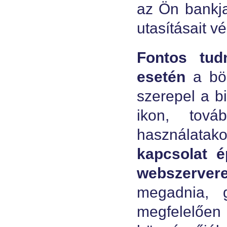
az Ön bankja
utasításait v
Fontos tud
esetén
a bön
szerepel a bi
ikon, tová
használata
kapcsolat é
webszerver
megadnia, 
megfelelőe