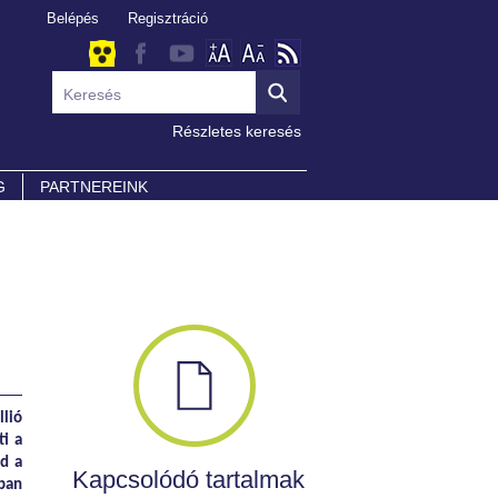
Belépés
Regisztráció
Részletes keresés
G
PARTNEREINK
lió
ti a
ad a
Kapcsolódó tartalmak
gban