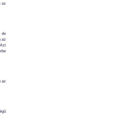
s az
 de
a az
 Azt
erbe
n az
ségű