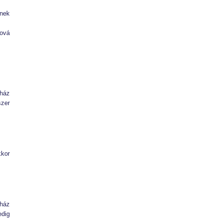
ének
hová
 ház
szer
kkor
 ház
edig