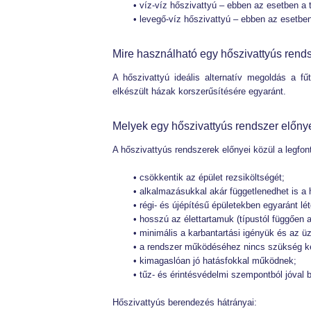
• víz-víz hőszivattyú – ebben az esetben a t
• levegő-víz hőszivattyú – ebben az esetben 
Mire használható egy hőszivattyús rend
A hőszivattyú ideális alternatív megoldás a f
elkészült házak korszerűsítésére egyaránt.
Melyek egy hőszivattyús rendszer előnye
A hőszivattyús rendszerek előnyei közül a legfo
• csökkentik az épület rezsiköltségét;
• alkalmazásukkal akár függetlenedhet is a 
• régi- és újépítésű épületekben egyaránt lé
• hosszú az élettartamuk (típustól függően a
• minimális a karbantartási igényük és az ü
• a rendszer működéséhez nincs szükség 
• kimagaslóan jó hatásfokkal működnek;
• tűz- és érintésvédelmi szempontból jóval
Hőszivattyús berendezés hátrányai: