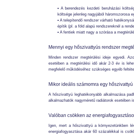
• A berendezés kezdeti beruházási költs
költsége jelenleg nagyjából háromszorosa e
• A telepítendő rendszer várható hatékonysá
építik (pl. a föld alapú rendszereknél a rend
• A fentiek miatt nagy a szórása a megtérülés
Mennyi egy hőszivattyús rendszer megté
Minden rendszer megtérülési ideje egyedi. Azo
esetében a megtérülési idő akár 2-3 év is leh
megfelelő működéséhez szükséges egyéb feltételek
Mikor ideális számomra egy hőszivatty
A hőszivattyú leghatékonyabb alkalmazása padl
alkalmazhatók nagyméretű radiátorok esetében i
Valóban csökken az energiafogyasztáso
Igen, mert a hőszivattyú a környezetünkben lé
energiafogyasztása akár 60 százalékkal is csö