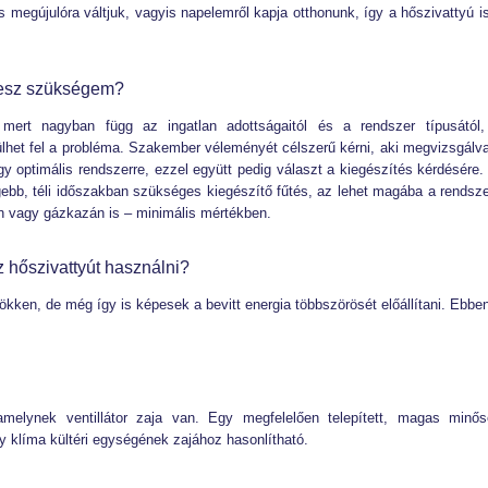
 megújulóra váltjuk, vagyis napelemről kapja otthonunk, így a hőszivattyú i
 lesz szükségem?
ert nagyban függ az ingatlan adottságaitól és a rendszer típusától,
lhet fel a probléma. Szakember véleményét célszerű kérni, aki megvizsgálv
egy optimális rendszerre, ezzel együtt pedig választ a kiegészítés kérdésére.
ebb, téli időszakban szükséges kiegészítő fűtés, az lehet magába a rendsz
zán vagy gázkazán is – minimális mértékben.
z hőszivattyút használni?
kken, de még így is képesek a bevitt energia többszörösét előállítani. Ebbe
melynek ventillátor zaja van. Egy megfelelően telepített, magas minő
y klíma kültéri egységének zajához hasonlítható.