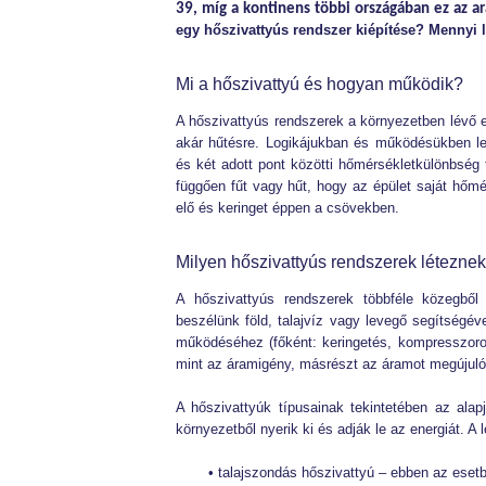
39, míg a kontinens többi országában ez az a
egy hőszivattyús rendszer kiépítése? Mennyi 
Mi a hőszivattyú és hogyan működik?
A hőszivattyús rendszerek a környezetben lévő en
akár hűtésre. Logikájukban és működésükben le
és két adott pont közötti hőmérsékletkülönbség 
függően fűt vagy hűt, hogy az épület saját hőmér
elő és keringet éppen a csövekben.
Milyen hőszivattyús rendszerek létezne
A hőszivattyús rendszerek többféle közegből
beszélünk föld, talajvíz vagy levegő segítségé
működéséhez (főként: keringetés, kompresszorok
mint az áramigény, másrészt az áramot megújuló 
A hőszivattyúk típusainak tekintetében az ala
környezetből nyerik ki és adják le az energiát. A 
• talajszondás hőszivattyú – ebben az eset