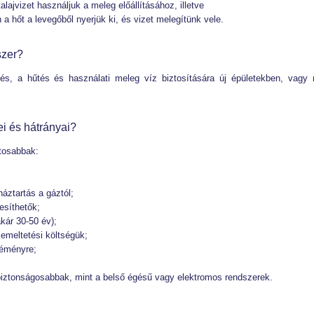
alajvizet használjuk a meleg előállításához, illetve
a hőt a levegőből nyerjük ki, és vizet melegítünk vele.
szer?
űtés, a hűtés és használati meleg víz biztosítására új épületekben, vagy
i és hátrányai?
ntosabbak:
háztartás a gáztól;
tesíthetők;
kár 30-50 év);
zemeltetési költségük;
kéményre;
 biztonságosabbak, mint a belső égésű vagy elektromos rendszerek.