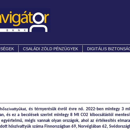
ŐSÉGEK
CSALÁDI ZÖLD PÉNZÜGYEK
DIGITÁLIS BIZTONSÁ
hőszivattyúkat,
és térnyerésük évről évre nő. 2022-ben mintegy 3 mil
an, és ez a becslések szerint mintegy 8 Mt CO2 kibocsátástól mentesí
a egyértelmű, mégis vannak olyan országok, ahol az értékesítés elmar
ladott hőszivattyúk száma Finnországban 69, Norvégiában 62, Svédorszá