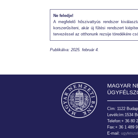
Ne feledje!
A megfelelő hőszivattyús rendszer kiválaszt
korszerűsíteni, akár új fűtési rendszert kiép
tervezéssel az otthonunk rezsije töredékére cs
Publikálva: 2025. február 4.
Bank
MAGYAR N
ÜGYFÉLSZ
Cím: 1122 Budapes
Levélcím:1534 B
Telefon:+ 36 80 
Fax:+ 36 1 489 
E-mail:
ugyfelsz