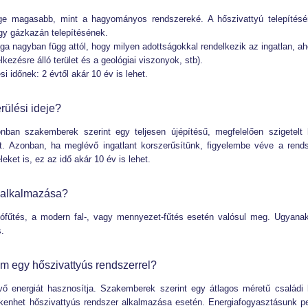
ége magasabb, mint a hagyományos rendszereké. A hőszivattyú telepítés
gy gázkazán telepítésének.
ga nagyban függ attól, hogy milyen adottságokkal rendelkezik az ingatlan, a
elkezésre álló terület és a geológiai viszonyok, stb).
i időnek: 2 évtől akár 10 év is lehet.
rülési ideje?
nban szakemberek szerint egy teljesen újépítésű, megfelelően szigetelt
et. Azonban, ha meglévő ingatlant korszerűsítünk, figyelembe véve a rend
et is, ez az idő akár 10 év is lehet.
ú alkalmazása?
ófűtés, a modern fal-, vagy mennyezet-fűtés esetén valósul meg. Ugyana
s.
m egy hőszivattyús rendszerrel?
vő energiát hasznosítja. Szakemberek szerint egy átlagos méretű családi
kkenhet hőszivattyús rendszer alkalmazása esetén. Energiafogyasztásunk p