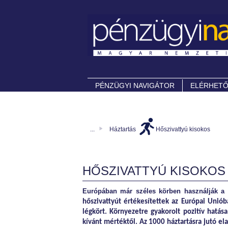
PÉNZÜGYI NAVIGÁTOR
ELÉRHET
...
Háztartás
Hőszivattyú kisokos
HŐSZIVATTYÚ KISOKOS
Európában már széles körben használják a 
hőszivattyút értékesítettek az Európai Uniób
légkört. Környezetre gyakorolt pozitív hatás
kívánt mértéktől. Az 1000 háztartásra jutó e