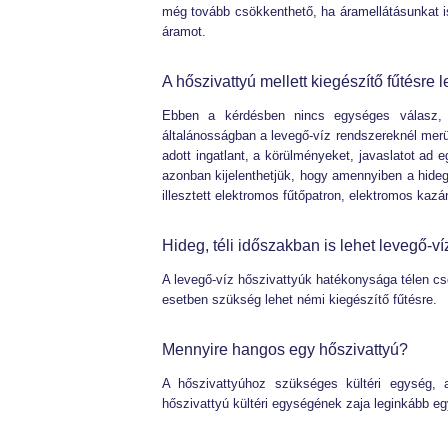
még tovább csökkenthető, ha áramellátásunkat is
áramot.
A hőszivattyú mellett kiegészítő fűtésre
Ebben a kérdésben nincs egységes válasz, m
általánosságban a levegő-víz rendszereknél merü
adott ingatlant, a körülményeket, javaslatot ad 
azonban kijelenthetjük, hogy amennyiben a hideg
illesztett elektromos fűtőpatron, elektromos ka
Hideg, téli időszakban is lehet levegő-ví
A levegő-víz hőszivattyúk hatékonysága télen csö
esetben szükség lehet némi kiegészítő fűtésre.
Mennyire hangos egy hőszivattyú?
A hőszivattyúhoz szükséges kültéri egység, a
hőszivattyú kültéri egységének zaja leginkább eg