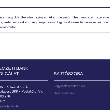
ása nagy körültekintést igényel. Akár meglévő fűtési rendszert szeretné
íteni, érdemes szakértő segítségét kérni. Egy szakszerű felméréssel és pont
ökkenthető!
EMZETI BANK
OLGÁLAT
SAJTÓSZOBA
Fogyasztóvédelmi hírek
t, Krisztina krt. 6.
udapest BKKP Postafiók: 777.
Hasznos linkek
203 776
9102
olgalat@mnb.hu