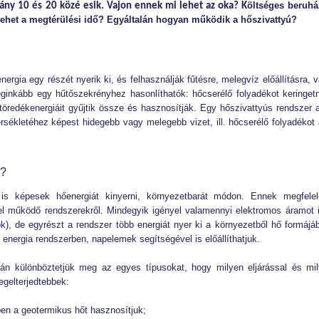
öltséges beruhá
rány 10 és 20 közé esik. Vajon ennek mi lehet az oka? K
lehet a megtérülési idő? Egyáltalán hogyan működik a hőszivattyú?
ergia egy részét nyerik ki, és felhasználják fűtésre, melegvíz előállításra, 
ginkább egy hűtőszekrényhez hasonlíthatók: hőcserélő folyadékot keringet
töredékenergiáit gyűjtik össze és hasznosítják. Egy hőszivattyús rendszer a
sékletéhez képest hidegebb vagy melegebb vizet, ill. hőcserélő folyadékot á
k?
 is képesek hőenergiát kinyerni, környezetbarát módon. Ennek megfele
vel működő rendszerekről. Mindegyik igényel valamennyi elektromos áramot 
), de egyrészt a rendszer több energiát nyer ki a környezetből hő formájá
energia rendszerben, napelemek segítségével is előállíthatjuk.
pján különböztetjük meg az egyes típusokat, hogy milyen eljárással és mi
legelterjedtebbek:
ben a geotermikus hőt hasznosítjuk;