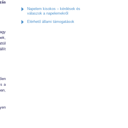
zás
Napelem kisokos – kérdések és
válaszok a napelemekről
Elérhető állami támogatások
vagy
nek,
ttól
llít
lően
is a
ban,
lyen