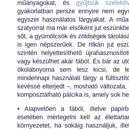
műanyagokat, és
gyűjtsük szelektí
gyakorlatban persze ennyire nem egys
egyszer használatos tárgyakat. A műan
szatyorral ma már elsőként jut eszünkbe
sőt, a gyümölcsök és zöldségek tárolás
is igen népszerűek. De ritkán jut es
szintén helyettesíthető újrahasznosítot
vagy készülhet akár fából. És bár az ut
ökolábnyoma sem lesz kicsi, de le
mindennapi használati tárgy a fültisztí
kevéssé elterjedt –, mosható változata, 
komposztálható pálcika is, amely sok he
• Alapvetően a fából, illetve papírb
esetében mérlegelni kell az élettar
környezetet, ha sokáig használjuk, ill