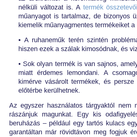
nélküli változat is. A
termék összetevő
műanyagot is tartalmaz, de bizonyos 
kiemelik műanyagmentes termékeiket a
• A ruhaneműk terén szintén problémá
hiszen ezek a szálak kimosódnak, és vi
• Sok olyan termék is van sajnos, ame
miatt érdemes lemondani. A csomago
kimérve vásárolt termékek, és persz
előtérbe kerülhetnek.
Az egyszer használatos tárgyaktól nem 
rászánjuk magunkat. Egy kis odafigyelé
beruházás – például egy tartós kulacs egy
garantáltan már rövidtávon meg fogjuk é