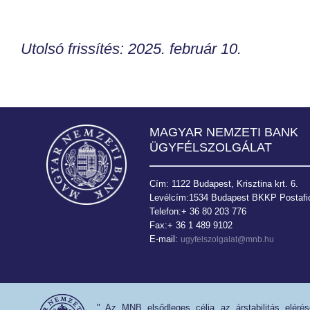
Utolsó frissítés: 2025. február 10.
MAGYAR NEMZETI BANK
ÜGYFÉLSZOLGÁLAT
Cím: 1122 Budapest, Krisztina krt. 6.
Levélcím:1534 Budapest BKKP Postafió
Telefon:+ 36 80 203 776
Fax:+ 36 1 489 9102
E-mail:
ugyfelszolgalat@mnb.hu
" Az MNB elsődleges célja az árstabilitás eléré