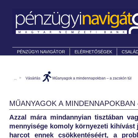
PÉNZÜGYI NAVIGÁTOR
ELÉRHETŐSÉGEK
CSALÁD
...
Vásárlás
Műanyagok a mindennapokban – a zacskón túl
MŰANYAGOK A MINDENNAPOKBAN –
Azzal mára mindannyian tisztában v
mennyisége komoly környezeti kihívást j
harcot ennek csökkentéséért, a prob