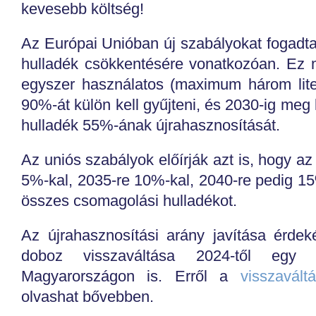
kevesebb költség!
Az Európai Unióban új szabályokat fogadta
hulladék csökkentésére vonatkozóan. Ez 
egyszer használatos (maximum három lite
90%-át külön kell gyűjteni, és 2030-ig meg
hulladék 55%-ának újrahasznosítását.
Az uniós szabályok előírják azt is, hogy a
5%-kal, 2035-re 10%-kal, 2040-re pedig 15
összes csomagolási hulladékot.
Az újrahasznosítási arány javítása érd
doboz visszaváltása 2024-től egy 
Magyarországon is. Erről a
visszavált
olvashat bővebben.