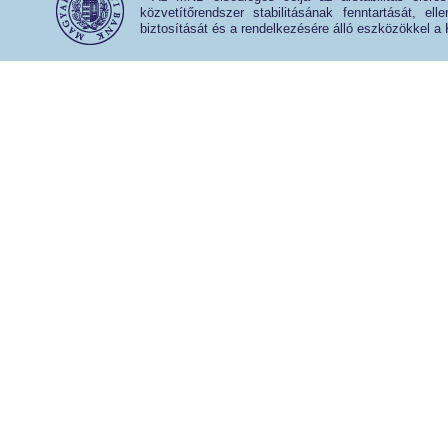
közvetítőrendszer stabilitásának fenntartását, e
biztosítását és a rendelkezésére álló eszközökkel a 