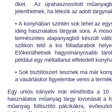
őket. Az újrahasznosított műanyagb
jelenthetnek, ha létezik az adott tárgyna
• A konyhában szintén sok lehet az egy
ideig használatos tárgyak sora. A moso
természetes alapanyagból készült vál
szilikon tető a kis fóliadarabok hely
Előkerülhetnek hagyományosabb tárol
például egy méltatlanul elfeledett konyh
• Sok tisztítószert tesznek ma már kom
a vásárláskor figyelembe venni a termé
Egy uniós irányelv már elindította a 10
használatos műanyag tárgy kivonását a for
műanyag fültisztító pálcikákra, evőeszkö