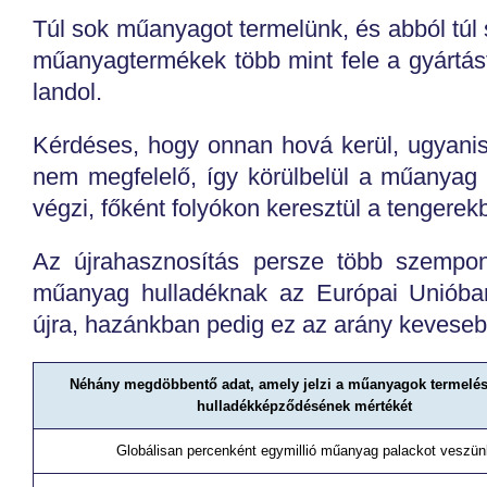
Túl sok műanyagot termelünk, és abból túl 
műanyagtermékek több mint fele a gyártás
landol.
Kérdéses, hogy onnan hová kerül, ugyani
nem megfelelő, így körülbelül a műanyag
végzi, főként folyókon keresztül a tengerekb
Az újrahasznosítás persze több szempon
műanyag hulladéknak az Európai Unióba
újra, hazánkban pedig ez az arány kevese
Néhány megdöbbentő adat, amely jelzi a műanyagok termelé
hulladékképződésének mértékét
Globálisan percenként egymillió műanyag palackot veszün