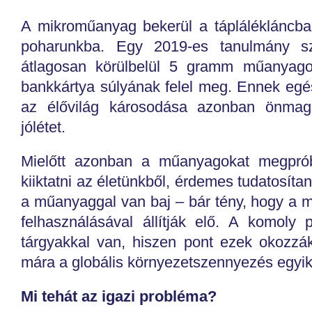
A mikroműanyag bekerül a táplálékláncba
poharunkba. Egy 2019-es tanulmány sz
átlagosan körülbelül 5 gramm műanyago
bankkártya súlyának felel meg. Ennek egés
az élővilág károsodása azonban önmagá
jólétet.
Mielőtt azonban a műanyagokat megpróbá
kiiktatni az életünkből, érdemes tudatosít
a műanyaggal van baj – bár tény, hogy a m
felhasználásával állítják elő. A komoly
tárgyakkal van, hiszen pont ezek okozzá
mára a globális környezetszennyezés egyik 
Mi tehát az igazi probléma?