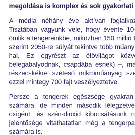
megoldása is komplex és sok gyakorlati
A média néhány éve aktívan foglalkoz
Tisztában vagyunk vele, hogy évente 10
ömlik a tengereinkbe, miközben 150 millió t
szerint 2050-re súlyát tekintve több műan
hal. Ez egyrészt az élővilágot közve
belegabalyodnak, csapdába esnek) –, má
részecskékre széteső mikroműanyag sze
ezzel mintegy 700 fajt veszélyeztetve.
Persze a tengerek egészsége gyakran t
számára, de minden második lélegzetvét
oxigént, és szén-dioxid kibocsátásunk n
jelentősége vitathatatlan még a tengerp
számára is.