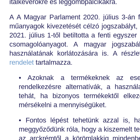
italkeverőkre és léggömbpálcikákra.
A A Magyar Parlament 2020. július 3-án 
műanyagok kivezetését célzó jogszabályt, 
2021. július 1-től betiltotta a fenti egys
csomagolóanyagot. A magyar jogszabá
használatának korlátozására is. A részl
rendelet
tartalmazza.
• Azoknak a termékeknek az eset
rendelkezésre alternatívák, a haszná
tehát, ha bizonyos termékektől elke
mérsékelni a mennyiségüket.
• Fontos lépést tehetünk azzal is, 
meggyőződünk róla, hogy a kiszemelt 
az arckrémtől a körömlakkig mindenb