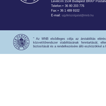
Levélcím:1534 Budapest BKKP Postafió
Telefon:+ 36 80 203 776
Fax:+ 36 1 489 9102
E-mail:
ugyfelszolgalat@mnb.hu
" Az MNB elsődleges célja az árstabilitás eléré
közvetítőrendszer stabilitásának fenntartását, e
biztosítását és a rendelkezésére álló eszközökkel a 