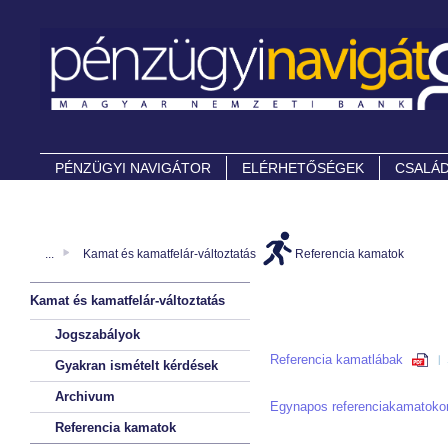
PÉNZÜGYI NAVIGÁTOR
ELÉRHETŐSÉGEK
CSALÁD
...
Kamat és kamatfelár-változtatás
Referencia kamatok
Kamat és kamatfelár-változtatás
Jogszabályok
Referencia kamatlábak
Gyakran ismételt kérdések
Archivum
Egynapos referenciakamatoko
Referencia kamatok