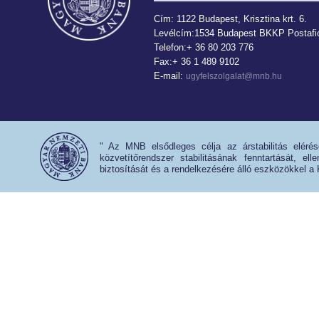
Cím: 1122 Budapest, Krisztina krt. 6.
Levélcím:1534 Budapest BKKP Postafió
Telefon:+ 36 80 203 776
Fax:+ 36 1 489 9102
E-mail:
ugyfelszolgalat@mnb.hu
" Az MNB elsődleges célja az árstabilitás eléré
közvetítőrendszer stabilitásának fenntartását, e
biztosítását és a rendelkezésére álló eszközökkel a 