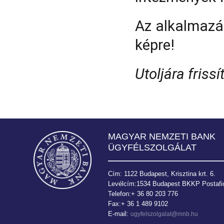
Az alkalmazás
képre!
Utoljára friss
MAGYAR NEMZETI BANK
ÜGYFÉLSZOLGÁLAT
Cím: 1122 Budapest, Krisztina krt. 6.
Levélcím:1534 Budapest BKKP Postafió
Telefon:+ 36 80 203 776
Fax:+ 36 1 489 9102
E-mail:
ugyfelszolgalat@mnb.hu