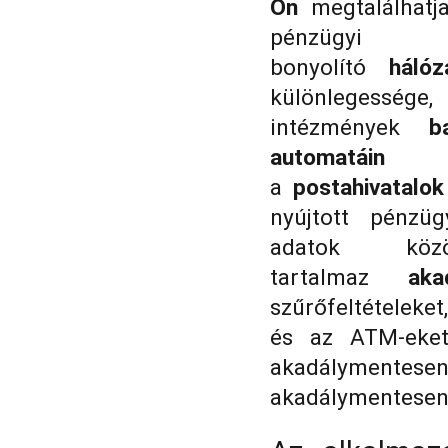
Ön
megtalálhat
pénzügyi p
bonyolító
hálóz
különlegessége
intézmények
b
automatáin
(
a
postahivatalok
nyújtott pénzüg
adatok kö
tartalmaz
aka
szűrőfeltételeket
és az ATM-eket
akadálymente
akadálymentesen 