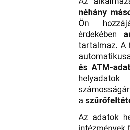
Az alkalmaz
néhány máso
Ön hozzáj
érdekében
a
tartalmaz. A
automatikus
és ATM-adat
helyadatok
számosságár
a
szűrőfeltét
Az adatok he
intézmények f