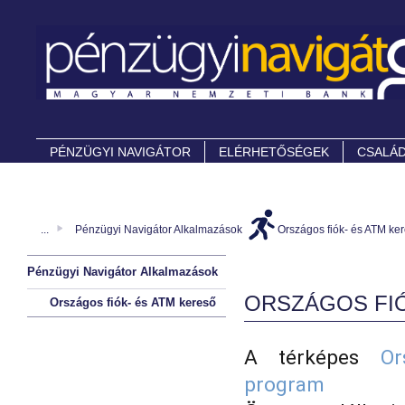
PÉNZÜGYI NAVIGÁTOR
ELÉRHETŐSÉGEK
CSALÁD
...
Pénzügyi Navigátor Alkalmazások
Országos fiók- és ATM ke
Pénzügyi Navigátor Alkalmazások
ORSZÁGOS FIÓ
Országos fiók- és ATM kereső
A térképes
Or
pro