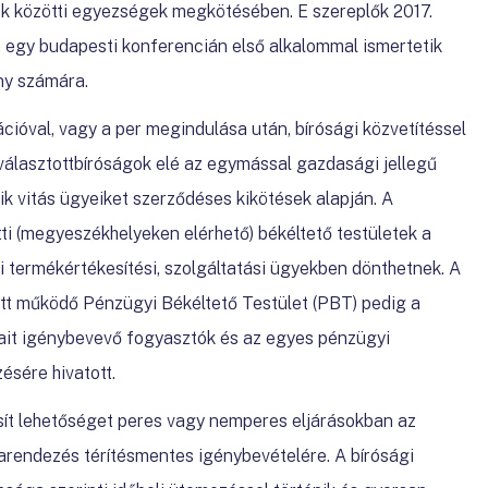
lek közötti egyezségek megkötésében. E szereplők
2017.
 egy budapesti konferencián első alkalommal ismertetik
ny számára.
ációval, vagy a per megindulása után, bírósági közvetítéssel
 választottbíróságok elé az egymással gazdasági jellegű
tik vitás ügyeiket szerződéses kikötések alapján. A
ti (megyeszékhelyeken elérhető) békéltető testületek a
i termékértékesítési, szolgáltatási ügyekben dönthetnek. A
t működő Pénzügyi Békéltető Testület (PBT) pedig a
ait igénybevevő fogyasztók és az egyes pénzügyi
ésére hivatott.
osít lehetőséget peres vagy nemperes eljárásokban az
itarendezés térítésmentes igénybevételére. A bírósági