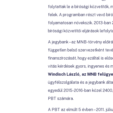
folytattak le a bírósági közvetítők
felek. A programban részt vevő bíró
folyamatosan növekszik. 2013-ban 20
bírósági közvetítői eljárások lefol
A jegybank – az MNB-törvény előírás
független belső szervezetként te
finanszírozását, hogy ezáltal is el
vitás kérdések gyors, ingyenes és
Windisch László, az MNB felügye
ügyfélszolgálata és a jegybank ált
egyedül 2015-2016-ban közel 2400, 
PBT számára.
A PBT az elmúlt 5 évben – 2011. júl