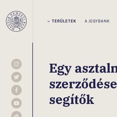
Főmenü
TERÜLETEK
A JEGYBANK
Magyar
Nemzeti
Bank
Egy asztaln
Instagram
szerződése
Twitter
Facebook
segítők
YouTube