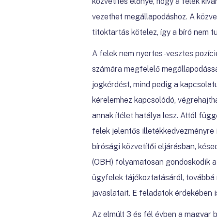
közvetítés előnye, hogy a felek kív
vezethet megállapodáshoz. A közvetí
titoktartás kötelez, így a bíró nem t
A felek nem nyertes-vesztes pozíci
számára megfelelő megállapodással 
jogkérdést, mind pedig a kapcsolat
kérelemhez kapcsolódó, végrehajtha
annak ítélet hatálya lesz. Attól fü
felek jelentős illetékkedvezményre
bírósági közvetítői eljárásban, kése
(OBH) folyamatosan gondoskodik a b
ügyfelek tájékoztatásáról, tovább
javaslatait. E feladatok érdekében
Az elmúlt 3 és fél évben a magyar 