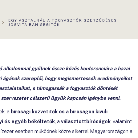
AKTUÁLIS
EGY ASZTALNÁL A FOGYASZTÓK SZERZŐDÉSES
OLDAL:
JOGVITÁIBAN SEGÍTŐK
ő alkalommal gyűlnek össze közös konferenciára a hazai
yi ágának szereplői, hogy megismertessék eredményeiket
pasztalataikat, s támogassák a fogyasztók döntését
i szervezetet célszerű ügyük kapcsán igénybe venni.
ek, a
bírósági közvetítők és a bíróságon kívüli
i és egyéb békéltetők
, a
választottbíróságok
, valamint
tízezer esetben működnek közre sikerrel Magyarországon a