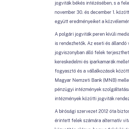
jogviták békés intézésében, s a fe
november 30. és december 1. között
együtt eredményeiket a közvélemé
A polgári jogviták peren kívüli medi
is rendezhetők. Az eseti és állandó
jogviszonyban álló felek terjeszthe
kereskedelmi és iparkamarák mellet
fogyasztó és a vállalkozások között
Magyar Nemzeti Bank (MNB) mellet
pénzügyi intézmények szolgáltatás
intézmények közötti jogviták rendez
A bírósági szervezet 2012 óta bizt
érintett felek számára alternatív v