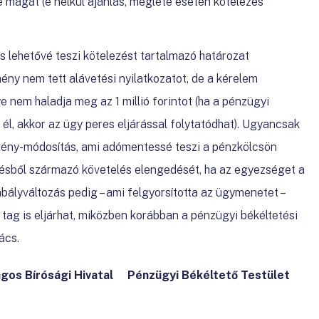
 magát (e nélkül ajánlás, megléte esetén kötelezés
 is lehetővé teszi kötelezést tartalmazó határozat
ény nem tett alávetési nyilatkozatot, de a kérelem
 nem haladja meg az 1 millió forintot (ha a pénzügyi
él, akkor az ügy peres eljárással folytatódhat). Ugyancsak
rvény-módosítás, ami adómentessé teszi a pénzkölcsön
désből származó követelés elengedését, ha az egyezséget a
bályváltozás pedig – ami felgyorsította az ügymenetet –
ag is eljárhat, miközben korábban a pénzügyi békéltetési
ács.
os Bírósági Hivatal Pénzügyi Békéltető Testület