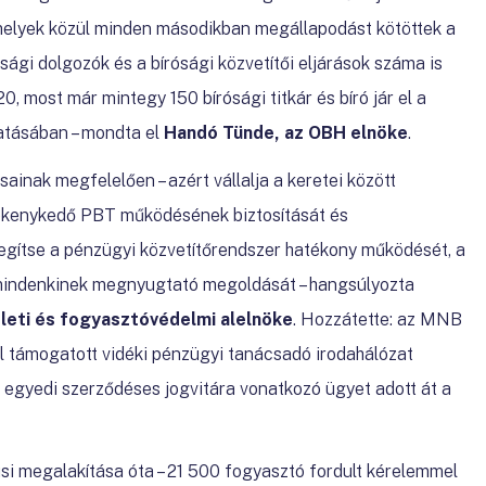
, melyek közül minden másodikban megállapodást kötöttek a
sági dolgozók és a bírósági közvetítői eljárások száma is
, most már mintegy 150 bírósági titkár és bíró jár el a
ytatásában
– mondta el
Handó Tünde, az OBH elnöke
.
ainak megfelelően – azért vállalja a keretei között
vékenykedő PBT működésének biztosítását és
ősegítse a pénzügyi közvetítőrendszer hatékony működését, a
 mindenkinek megnyugtató megoldását – hangsúlyozta
leti és fogyasztóvédelmi alelnöke
. Hozzátette: az MNB
al támogatott vidéki pénzügyi tanácsadó irodahálózat
egyedi szerződéses jogvitára vonatkozó ügyet adott át a
iusi megalakítása óta – 21 500 fogyasztó fordult kérelemmel