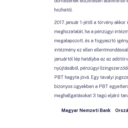
döntésének előzetesen alávetette-e
hozható).
2017. január 1-jétől a törvény akkor
meghozatalát, ha a pénzügyi intézm
megalapozott, és a fogyasztó igénye
intézmény ez ellen ellentmondással 
januártól lép hatályba az az adótö
nyújtásából, pénzügyi lízingszerző
PBT hagyta jóvá. Egy tavalyi jogsza
bizonyos ügyekben a PBT egyetlen t
meghallgatásokat 3 tagú eljáró tan
Magyar Nemzeti Bank Ország