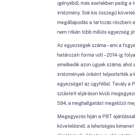
igényéből, más esetekben pedig a te
intézmény. Sok kis összegű követel
megállapodás a tartozás részbeni e
nem ritkán több milliós egyezség jó
Az egyezségek száma – ami a fogya
határozati forma volt – 2014-ig fol
emelkedik azon ügyek száma, ahol a
intézmények önként teljesítették a 
egyezséget az ügyféllel. Tavaly a 
született eljáráson kívüli megegye
594, a meghallgatást megelőző megá
Megegyezés híján a PBT ajánlással
követelésnél, a lehetséges kimene