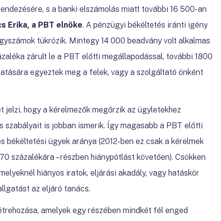
 rendezésére, s a banki elszámolás miatt további 16 500-an
s Erika, a PBT elnöke
. A pénzügyi békéltetés iránti igény
ügyszámok tükrözik. Mintegy 14 000 beadvány volt alkalmas
ázaléka zárult le a PBT előtti megállapodással, további 1800
atására egyeztek meg a felek, vagy a szolgáltató önként
 jelzi, hogy a kérelmezők megőrzik az ügyletekhez
és szabályait is jobban ismerik. Így magasabb a PBT előtti
nos békéltetési ügyek aránya (2012-ben ez csak a kérelmek
k 70 százalékára – részben hiánypótlást követően). Csökken
lyeknél hiányos iratok, eljárási akadály, vagy hatáskör
llgatást az eljáró tanács.
étrehozása, amelyek egy részében mindkét fél enged