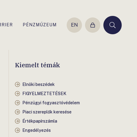
EN
RRIER
PÉNZMÚZEUM
Belépés
Keresés
Kiemelt témák
Elnöki beszédek
FIGYELMEZTETÉSEK
Pénzügyi fogyasztóvédelem
Piaci szereplők keresése
Értékpapírszámla
Engedélyezés