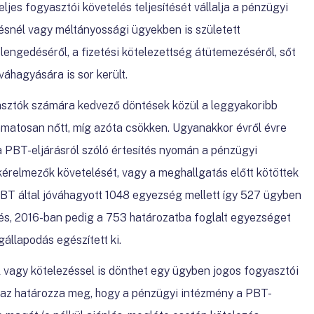
ljes fogyasztói követelés teljesítését vállalja a pénzügyi
ésnél vagy méltányossági ügyekben is született
lengedéséről, a fizetési kötelezettség átütemezéséről, sőt
váhagyására is sor került.
sztók számára kedvező döntések közül a leggyakoribb
yamatosan nőtt, míg azóta csökken. Ugyanakkor évről évre
 PBT-eljárásról szóló értesítés nyomán a pénzügyi
kérelmezők követelését, vagy a meghallgatás előtt kötöttek
PBT által jóváhagyott 1048 egyezség mellett így 527 ügyben
zés, 2016-ban pedig a 753 határozatba foglalt egyezséget
llapodás egészített ki.
 vagy kötelezéssel is dönthet egy ügyben jogos fogyasztói
t az határozza meg, hogy a pénzügyi intézmény a PBT-