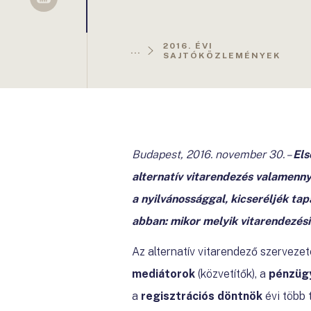
Sellsy
2016. ÉVI
...
SAJTÓKÖZLEMÉNYEK
Budapest, 2016. november 30.
–
Els
alternatív vitarendezés valamenn
a nyilvánossággal, kicseréljék ta
abban: mikor melyik vitarendezés
Az alternatív vitarendező szervezet
mediátorok
(közvetítők), a
pénzügy
a
regisztrációs döntnök
évi több 