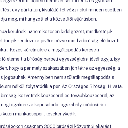
ánsága szerinti időbeli ütemezéssel történik és gyorsan
tést egy pártatlan, kívülálló fél végzi, akit minden esetben
udja meg, mi hangzott el a közvetítői eljárásban.
óba kerülnek, hanem közösen kidolgozott, mindkettőjük
tudják rendezni a jövőre nézve mind a bíróság elé hozott
ukat. Közös kérelmükre a megállapodás kereseti
tó elemeit a bíróság perbeli egyezségként jóváhagyja, így
ggően, hogy a per mely szakaszában jön létre az egyezség, a
 is jogosultak. Amennyiben nem születik megállapodás a
delem nélkül folytatódik a per. Az Országos Bírósági Hivatal
írósági közvetítők képzéséről és továbbképzéséről, az
á megfogalmazza kapcsolódó jogszabály-módosítási
 is külön munkacsoport tevékenykedik.
bíróságokon csaknem 3000 bírósági közvetítői eljárást