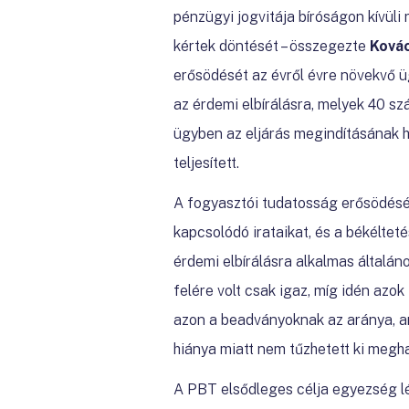
pénzügyi jogvitája bíróságon kívüli
kértek döntését – összegezte
Kovác
erősödését az évről évre növekvő 
az érdemi elbírálásra, melyek 40 sz
ügyben az eljárás megindításának h
teljesített.
A fogyasztói tudatosság erősödését
kapcsolódó irataikat, és a békéltet
érdemi elbírálásra alkalmas általá
felére volt csak igaz, míg idén azo
azon a beadványoknak az aránya, ame
hiánya miatt nem tűzhetett ki megha
A PBT elsődleges célja egyezség l