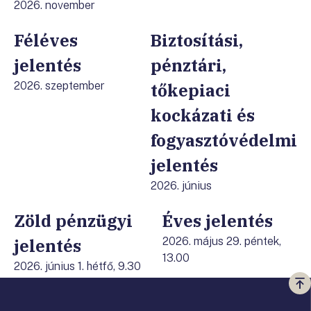
2026. november
Féléves
Biztosítási,
jelentés
pénztári,
2026. szeptember
tőkepiaci
kockázati és
fogyasztóvédelmi
jelentés
2026. június
Zöld pénzügyi
Éves jelentés
jelentés
2026. május 29. péntek,
13.00
2026. június 1. hétfő, 9.30
Vi
a
te