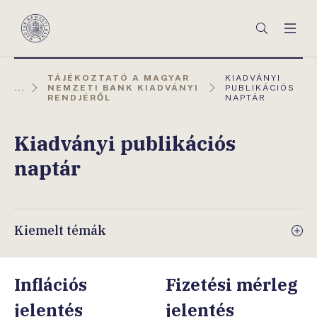
Főmenü
Keresés
Men
Magyar
Nemzeti
Bank
AKTUÁLIS
TÁJÉKOZTATÓ A MAGYAR
KIADVÁNYI
OLDAL:
...
NEMZETI BANK KIADVÁNYI
PUBLIKÁCIÓS
RENDJÉRŐL
NAPTÁR
Kiadványi publikációs
naptár
Kiemelt témák
Inflációs
Fizetési mérleg
jelentés
jelentés