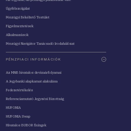
Ügyfélszolgálat
Pénzügyi Békéltető Testület
Figyelmeztetések
Alkalmazások
Pénzügyi Navigátor Tanácsadó Irodahálózat
PÉNZPIACI INFORMÁCIÓK
Az MNB hivatalos devizaárfolyamai
A Jegybanki alapkamat alakulása
Fedezetértékelés
Referenciamutató Jegyzési Bizottság
HUFONIA
HUFONIA Swap
Hivatalos BUBOR fixingek