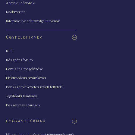
Adatok, idősorok
Módszertan
Információk adatszolgáltatóknak
ÜGYFELEINKNEK
KLIR
Készpénzfórum
Hamisítás megelőzése
Elektronikus számlázás
Bankszámlavezetés üzleti feltételei
Jegybanki tenderek
Beszerzési eljárások
FOGYASZTÓKNAK
Mit tegyünk, ha pénzügyi panaszunk van?