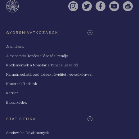
Instagram
Twitter
Facebook
YouTube
Sell
Oldaltérkép
GYORSHIVATKOZÁSOK
Jelentések
A Monetáris Tanács ülésezési rendje
Közlemények a Monetáris Tanács üléseiről
Kamatmeghatározó ülések rövidített jegyzőkönyvei
Közérdekű adatok
Karrier
Etikai kódex
STATISZTIKA
Statisztikai közlemények