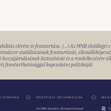
bilitás elérése és fenntartása. (...) Az MNB elsődleges 
rendszer stabilitásának fenntartását, ellenállóképessé
 hozzájárulásának biztosítását és a rendelkezésére á
ti fenntarthatósággal kapcsolatos politikáját.
ELEINKNEK
PÉNZPIACI INFORMÁCIÓK
MAGY
Cím
Az MNB hivatalos devizaárfolyamai
S