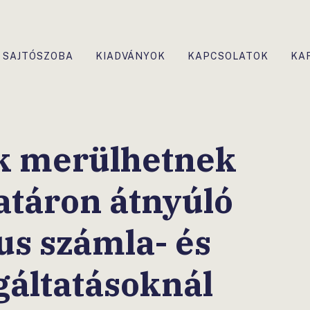
SAJTÓSZOBA
KIADVÁNYOK
KAPCSOLATOK
KA
k merülhetnek
határon átnyúló
us számla- és
gáltatásoknál