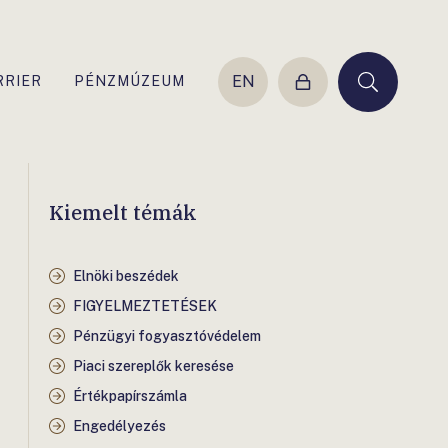
EN
RRIER
PÉNZMÚZEUM
Belépés
Keresés
Kiemelt témák
Elnöki beszédek
FIGYELMEZTETÉSEK
Pénzügyi fogyasztóvédelem
Piaci szereplők keresése
Értékpapírszámla
Engedélyezés