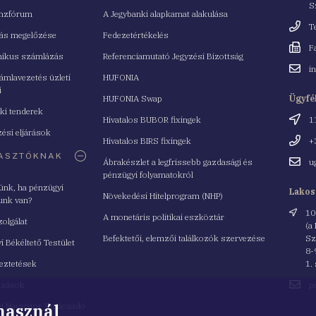
S
nzfórum
A Jegybanki alapkamat alakulása
Telefo
T
tás megelőzése
Fedezetértékelés
Fax
F
nikus számlázás
Referenciamutató Jegyzési Bizottság
Email
i
mlavezetés üzleti
HUFONIA
cím
i
HUFONIA Swap
Ügyfé
ki tenderek
Cím
Hivatalos BUBOR fixingek
1
ési eljárások
Telefo
Hivatalos BIRS fixingek
+
ASZTÓKNAK
Email
Ábrakészlet a legfrissebb gazdasági és
u
cím
pénzügyi folyamatokról
yünk, ha pénzügyi
Lakos
Növekedési Hitelprogram (NHP)
unk van?
Cím
10
A monetáris politikai eszköztár
zolgálat
(a
Befektetői, elemzői találkozók szervezése
Sz
i Békéltető Testület
8-
eztetések
1.
Email
azások
p
cím
 használ
i Navigátor Tanácsadó