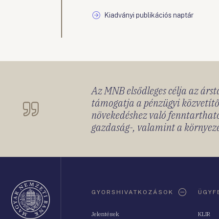
Kiadványi publikációs naptár
Az MNB elsődleges célja az ársta
támogatja a pénzügyi közvetítő
növekedéshez való fenntartható
gazdaság-, valamint a környeze
Oldaltérkép
GYORSHIVATKOZÁSOK
ÜGYF
Jelentések
KLIR