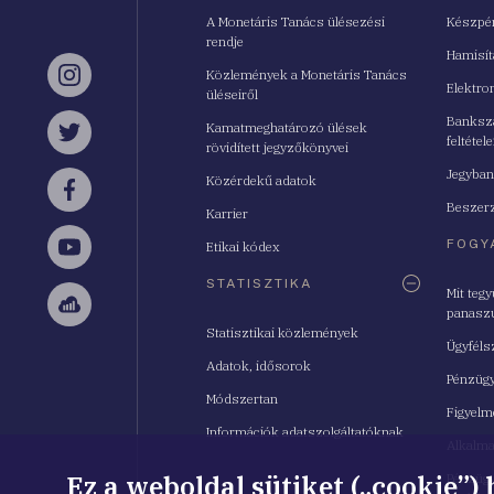
A Monetáris Tanács ülésezési
Készpé
rendje
Hamisí
Közlemények a Monetáris Tanács
Instagram
Elektro
üléseiről
Bankszá
Kamatmeghatározó ülések
feltétele
Twitter
rövidített jegyzőkönyvei
Jegyban
Közérdekű adatok
Facebook
Beszerz
Karrier
FOGY
Etikai kódex
YouTube
STATISZTIKA
Mit teg
panasz
Sellsy
Statisztikai közlemények
Ügyféls
Adatok, idősorok
Pénzügy
Módszertan
Figyelm
Információk adatszolgáltatóknak
Alkalm
Ez a weboldal sütiket („cookie”)
Pénzügy