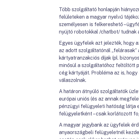
Több szolgáltató honlapján hiányoz
felületeken a magyar nyelvű tájék
személyesen is felkereshető – ügyfé
nyújtó robotokkal /chatbot/ tudnak
Egyes ügyfelek azt jelezték, hogy az
az adott szolgáltatónál „felárasak”
kártyatranzakciós díjak (pl. bizonyo
minősül a szolgáltatóhoz feltöltött
cég kártyáját. Probléma az is, hog
válaszolnak.
A határon átnyúló szolgáltatók üzl
európai uniós (és az annak megfele
pénzügyi felügyeleti hatóság látja
felügyeletként – csak korlátozott 
A magyar jegybank az ügyfelek érde
anyaországbeli felügyeletnél kezd