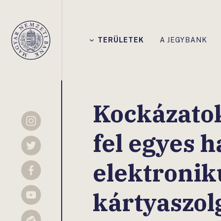
Főmenü
TERÜLETEK
A JEGYBANK
Magyar
Nemzeti
Bank
Kockázato
Instagram
fel egyes 
Twitter
elektronik
Facebook
kártyaszol
YouTube