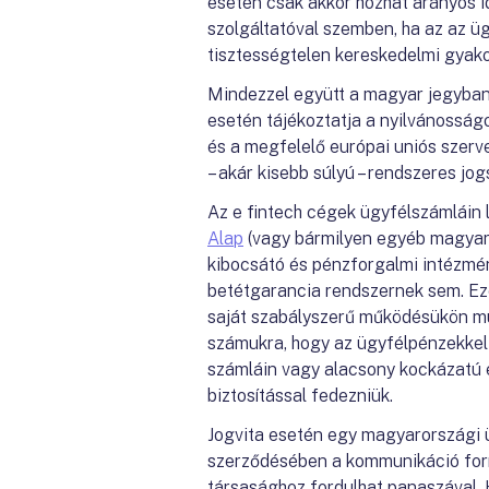
esetén csak akkor hozhat arányos i
szolgáltatóval szemben, ha az az üg
tisztességtelen kereskedelmi gyakor
Mindezzel együtt a magyar jegybank
esetén tájékoztatja a nyilvánosságo
és a megfelelő európai uniós szerv
– akár kisebb súlyú – rendszeres jog
Az e fintech cégek ügyfélszámláin 
Alap
(vagy bármilyen egyéb magyaro
kibocsátó és pénzforgalmi intézmén
betétgarancia rendszernek sem. Eze
saját szabályszerű működésükön múlik
számukra, hogy az ügyfélpénzekkel n
számláin vagy alacsony kockázatú es
biztosítással fedezniük.
Jogvita esetén egy magyarországi üg
szerződésében a kommunikáció form
társasághoz fordulhat panaszával. 