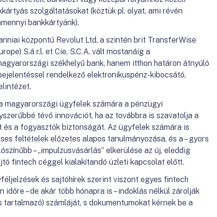
kkártyás szolgáltatásokat (köztük pl. olyat, ami révén
amennyi bankkártyánk).
tanniai központú Revolut Ltd, a szintén brit TransferWise
rope) S.á r.l. et Cie, S.C.A. vált mostanáig a
agyarországi székhelyű bank, hanem itthon határon átnyúló
bejelentéssel rendelkező elektronikuspénz-kibocsátó,
elintézet.
a magyarországi ügyfelek számára a pénzügyi
szerűbbé tévő innovációt, ha az továbbra is szavatolja a
át és a fogyasztók biztonságát. Az ügyfelek számára is
éses feltételek előzetes alapos tanulmányozása, és a – gyors
ószínűbb – „impulzusvásárlás” elkerülése az új, eleddig
jtó fintech céggel kialakítandó üzleti kapcsolat előtt.
ljelzések és sajtóhírek szerint viszont egyes fintech
 időre – de akár több hónapra is – indoklás nélkül zárolják
s tartalmazó) számláját, s dokumentumokat kérnek be a