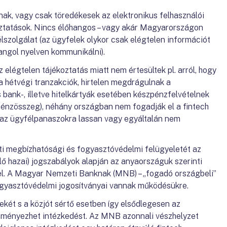
nak, vagy csak töredékesek az elektronikus felhasználói
oztatások. Nincs élőhangos – vagy akár Magyarországon
lszolgálat (az ügyfelek olykor csak elégtelen információt
 angol nyelven kommunikálni).
 elégtelen tájékoztatás miatt nem értesültek pl. arról, hogy
 a hétvégi tranzakciók, hirtelen megdrágulnak a
s bank-, illetve hitelkártyák esetében készpénzfelvételnek
 pénzösszeg), néhány országban nem fogadják el a fintech
y az ügyfélpanaszokra lassan vagy egyáltalán nem
eti megbízhatósági és fogyasztóvédelmi felügyeletét az
lő hazai) jogszabályok alapján az anyaországuk szerinti
 el. A Magyar Nemzeti Banknak (MNB) – „fogadó országbeli”
fogyasztóvédelmi jogosítványai vannak működésükre.
két s a közjót sértő esetben így elsődlegesen az
eményezhet intézkedést. Az MNB azonnali vészhelyzet