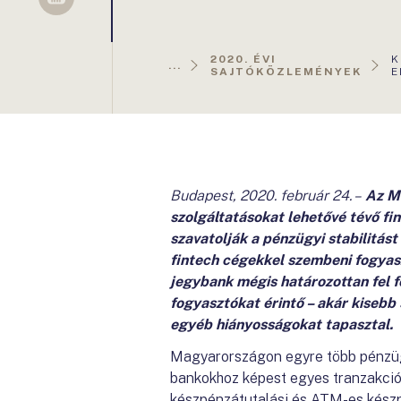
Sellsy
A
2020. ÉVI
K
...
O
SAJTÓKÖZLEMÉNYEK
E
Budapest, 2020. február 24. –
Az MN
szolgáltatásokat lehetővé tévő fin
szavatolják a pénzügyi stabilitást
fintech cégekkel szembeni fogyasz
jegybank mégis határozottan fel f
fogyasztókat érintő – akár kisebb
egyéb hiányosságokat tapasztal.
Magyarországon egyre több pénzügyi
bankokhoz képest egyes tranzakciók
készpénzátutalási és ATM-es készp