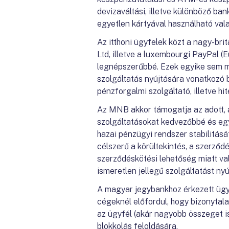
devizaváltási, illetve különböző ban
egyetlen kártyával használható val
Az itthoni ügyfelek közt a nagy-bri
Ltd, illetve a luxembourgi PayPal (Eu
legnépszerűbbé. Ezek egyike sem m
szolgáltatás nyújtására vonatkozó 
pénzforgalmi szolgáltató, illetve hit
Az MNB akkor támogatja az adott, 
szolgáltatásokat kedvezőbbé és egy
hazai pénzügyi rendszer stabilitás
célszerű a körültekintés, a szerződ
szerződéskötési lehetőség miatt val
ismeretlen jellegű szolgáltatást nyú
A magyar jegybankhoz érkezett ügyfé
cégeknél előfordul, hogy bizonytalan
az ügyfél (akár nagyobb összeget i
blokkolás feloldására.