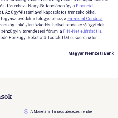
zési fórumhoz – Nagy-Britanniában így a
Financial
at. Az ügyfélszámlával kapcsolatos tranzakciókkal
 fogyasztóvédelmi felügyelethez, a
Financial Conduct
országi lakó-/tartózkodási hellyel rendelkező ügyfelek
i pénzügyi vitarendezési fórum, a
FIN-Net eljárását is
,
dő Pénzügyi Békéltető Testület lát el koordinátor
Magyar Nemzeti Bank
ások
A Monetáris Tanács ülésezési rendje