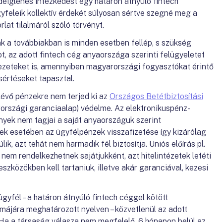
deiglenes intézkedést egy határon átnyúló fintech
yfeleik kollektív érdekét súlyosan sértve szegné meg a
lat tilalmáról szóló törvényt.
 a továbbiakban is minden esetben fellép, s szükség
t, az adott fintech cég anyaországa szerinti felügyeletet
ezeteket is, amennyiben magyarországi fogyasztókat érintő
sértéseket tapasztal.
lévő pénzekre nem terjed ki az
Országos Betétbiztosítási
rszági garanciaalap) védelme. Az elektronikuspénz-
yek nem tagjai a saját anyaországuk szerint
k esetében az ügyfélpénzek visszafizetése így kizárólag
, azt tehát nem harmadik fél biztosítja. Uniós előírás pl.
em rendelkezhetnek sajátjukként, azt hitelintézetek letéti
zközökben kell tartaniuk, illetve akár garanciával, kezesi
yfél – a határon átnyúló fintech céggel kötött
ájára meghatározott nyelven – közvetlenül az adott
Ha a társaság válasza nem megfelelő, 6 hónapon belül az