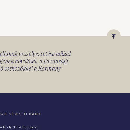
Vissza
a
céljának veszélyeztetése nélkül
tetejér
gének növelését, a gazdasági
lló eszközökkel a Kormány
AR NEMZETI BANK
zékhely: 1054 Budapest,