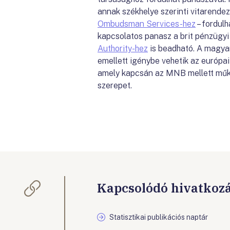
annak székhelye szerinti vitarende
Ombudsman Services-hez
– fordulh
kapcsolatos panasz a brit pénzügyi
Authority-hez
is beadható. A magyar
emellett igénybe vehetik az európa
amely kapcsán az MNB mellett műkö
szerepet.
Kapcsolódó hivatkoz
Statisztikai publikációs naptár