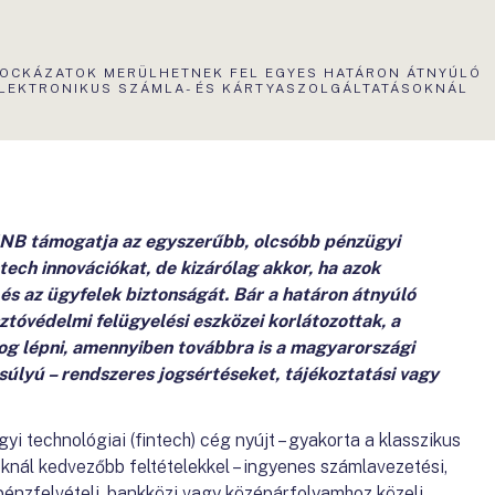
KTUÁLIS
OCKÁZATOK MERÜLHETNEK FEL EGYES HATÁRON ÁTNYÚLÓ
LDAL:
LEKTRONIKUS SZÁMLA- ÉS KÁRTYASZOLGÁLTATÁSOKNÁL
B támogatja az egyszerűbb, olcsóbb pénzügyi
tech innovációkat, de kizárólag akkor, ha azok
 és az ügyfelek biztonságát. Bár a határon átnyúló
tóvédelmi felügyelési eszközei korlátozottak, a
og lépni, amennyiben továbbra is a
magyarországi
 súlyú – rendszeres jogsértéseket, tájékoztatási vagy
 technológiai (fintech) cég nyújt – gyakorta a klasszikus
nál kedvezőbb feltételekkel – ingyenes számlavezetési,
énzfelvételi, bankközi vagy középárfolyamhoz közeli