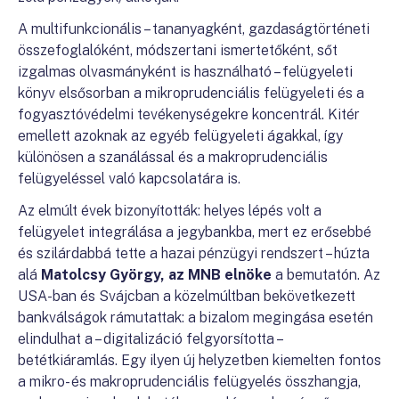
A multifunkcionális – tananyagként, gazdaságtörténeti
összefoglalóként, módszertani ismertetőként, sőt
izgalmas olvasmányként is használható – felügyeleti
könyv elsősorban a mikroprudenciális felügyeleti és a
fogyasztóvédelmi tevékenységekre koncentrál. Kitér
emellett azoknak az egyéb felügyeleti ágakkal, így
különösen a szanálással és a makroprudenciális
felügyeléssel való kapcsolatára is.
Az elmúlt évek bizonyították: helyes lépés volt a
felügyelet integrálása a jegybankba, mert ez erősebbé
és szilárdabbá tette a hazai pénzügyi rendszert – húzta
alá
Matolcsy György, az MNB elnöke
a bemutatón. Az
USA-ban és Svájcban a közelmúltban bekövetkezett
bankválságok rámutattak: a bizalom megingása esetén
elindulhat a – digitalizáció felgyorsította –
betétkiáramlás. Egy ilyen új helyzetben kiemelten fontos
a mikro- és makroprudenciális felügyelés összhangja,