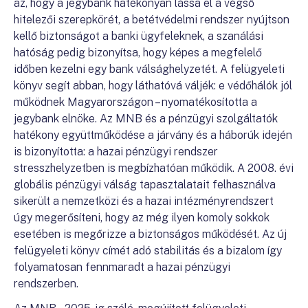
az, hogy a jegybank hatékonyan lássa el a végső
hitelezői szerepkörét, a betétvédelmi rendszer nyújtson
kellő biztonságot a banki ügyfeleknek, a szanálási
hatóság pedig bizonyítsa, hogy képes a megfelelő
időben kezelni egy bank válsághelyzetét. A felügyeleti
könyv segít abban, hogy láthatóvá váljék: e védőhálók jól
működnek Magyarországon – nyomatékosította a
jegybank elnöke. Az MNB és a pénzügyi szolgáltatók
hatékony együttműködése a járvány és a háborúk idején
is bizonyította: a hazai pénzügyi rendszer
stresszhelyzetben is megbízhatóan működik. A 2008. évi
globális pénzügyi válság tapasztalatait felhasználva
sikerült a nemzetközi és a hazai intézményrendszert
úgy megerősíteni, hogy az még ilyen komoly sokkok
esetében is megőrizze a biztonságos működését. Az új
felügyeleti könyv címét adó stabilitás és a bizalom így
folyamatosan fennmaradt a hazai pénzügyi
rendszerben.