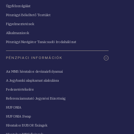
Ügyfélszolgálat
Pénzügyi Békéltető Testület
Figyelmeztetések
Alkalmazások
Pénzügyi Navigátor Tanácsadó Irodahálózat
PÉNZPIACI INFORMÁCIÓK
Az MNB hivatalos devizaárfolyamai
A Jegybanki alapkamat alakulása
Fedezetértékelés
Referenciamutató Jegyzési Bizottság
HUFONIA
HUFONIA Swap
Hivatalos BUBOR fixingek