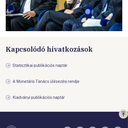
Kapcsolódó hivatkozások
Statisztikai publikációs naptár
A Monetáris Tanács ülésezési rendje
Kiadványi publikációs naptár
Vi
a
te