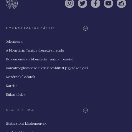
Instagram
Twitter
Facebook
YouTube
Sell
Oldaltérkép
GYORSHIVATKOZÁSOK
Jelentések
A Monetáris Tanács ülésezési rendje
Közlemények a Monetáris Tanács üléseiről
Kamatmeghatározó ülések rövidített jegyzőkönyvei
Közérdekű adatok
Karrier
Etikai kódex
STATISZTIKA
Statisztikai közlemények