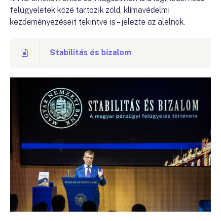
felügyeletek közé tartozik zöld, klímavédelmi
kezdeményezéseit tekintve is – jelezte az alelnök.
Stabilitás és bizalom