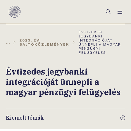
Főmenü
Keresés
Men
Magyar
Nemzeti
Bank
AKTUÁLIS
ÉVTIZEDES
OLDAL:
JEGYBANKI
2023. ÉVI
INTEGRÁCIÓJÁT
...
SAJTÓKÖZLEMÉNYEK
ÜNNEPLI A MAGYAR
PÉNZÜGYI
FELÜGYELÉS
Évtizedes jegybanki
integrációját ünnepli a
magyar pénzügyi felügyelés
Kiemelt témák