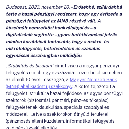
Budapest, 2023. november 20. –
Erősebbé, szilárdabbá
tette a hazai pénzügyi rendszert, hogy egy évtizede a
pénzügyi felügyelet az MNB részévé vált. A
közelmúlt nemzetközi bankválságai és – a
digitalizáció segítette – gyors betétkivonásai jelzik:
minden korábbinál fontosabb, hogy a makro- és
mikrofelügyelés, betétvédelem és szanálás
egymással összhangban működjön.
„Stabilitás és bizalom”
címet viseli a magyar pénzügyi
felügyelés elmúlt egy évszázadát – ezen belül kiemelten
az elmúlt 10 évet – összegző, a
Magyar Nemzeti Bank
(MNB) által kiadott új szakkönyv
. A kötet fejezeteit a
felügyeleti struktúra hazai fejlődése, az egyes pénzügyi
szektorok (biztosítási, pénztári, pénz- és tőkepiac)
felügyeletének kialakulása, speciális szabályai és
módszerei, illetve a szektorokon átnyúló területei
(pénzmosás elleni küzdelem, informatikai felügyelés,
zöld pénzügyek) alkotják.