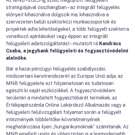
Az MNB – 2025-ig szóló, megújított felügyeleti
stratégiájával összhangban – az integrált felügyelés
előnyeit kihasználva dolgozik ma, kihasználva a
szervezeten belüli szektorközi munkacsoportok és
projektek adta lehetőségeket, a több felügyelt szektorra
vonatkozó ajánlásokat vagy éppen az integrált
felügyeleti adatszolgáltatást – mutatott rá
Kandrács
Csaba, a jegybank felügyeleti és fogyasztóvédelmi
alelnöke
.
Bár a hazai pénzügyi felügyelés szabályozási,
módszertani keretrendszerét az Európai Unió adja, az
MNB felügyelete ezt folyamatosan és tudatosan
egészíti ki saját eszközökkel. A fogyasztóvédelem
területén a minősített fogyasztóbarát termékek, az
Értékpapírszámla Online Lekérdező Alkalmazás vagy a
felügyeleti felülvizsgálati folyamat során a felügyelt
intézmények többlettőke-követelményének
meghatározása ilyen „hungarikumoknak” számítanak. Az
MNB emellett uniós és világszinten is a legmodernebb