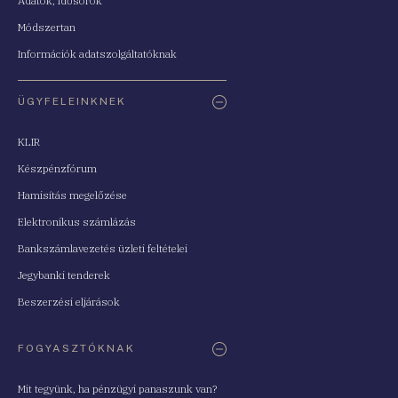
Adatok, idősorok
Módszertan
Információk adatszolgáltatóknak
ÜGYFELEINKNEK
KLIR
Készpénzfórum
Hamisítás megelőzése
Elektronikus számlázás
Bankszámlavezetés üzleti feltételei
Jegybanki tenderek
Beszerzési eljárások
FOGYASZTÓKNAK
Mit tegyünk, ha pénzügyi panaszunk van?