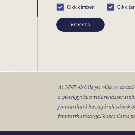
Cikk címben
Cikk ta
KERESÉS
Az MNB elsődleges célja az árstabi
a pénzügyi közvetítőrendszer stab
fenntartható hozzájárulásának bi
fenntarthatósággal kapcsolatos po