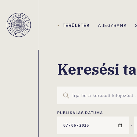
Elsődleges
navigáció
TERÜLETEK
A JEGYBANK
Ön
Keresési ta
ezen
az
oldalon
PUBLIKÁLÁS DÁTUMA
-
van:Kereső