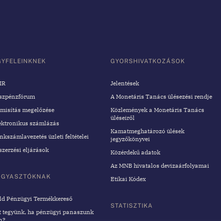
GYFELEINKNEK
GYORSHIVATKOZÁSOK
IR
Jelentések
szpénzfórum
A Monetáris Tanács ülésezési rendje
misítás megelőzése
Közlemények a Monetáris Tanács
üléseiről
ektronikus számlázás
Kamatmeghatározó ülések
nkszámlavezetés üzleti feltételei
jegyzőkönyvei
szerzési eljárások
Közérdekű adatok
Az MNB hivatalos devizaárfolyamai
OGYASZTÓKNAK
Etikai Kódex
ld Pénzügyi Termékkereső
STATISZTIKA
t tegyünk, ha pénzügyi panaszunk
n?