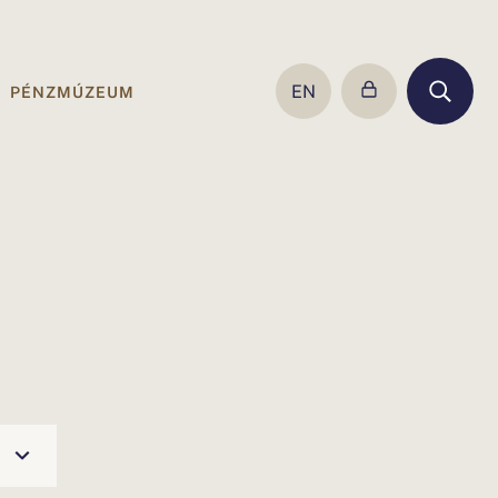
EN
PÉNZMÚZEUM
SWITCH
TO
ENGLISH
PAGE