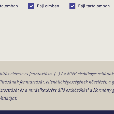
rtalomban
Fájl címben
Fájl tartalomban
litás elérése és fenntartása. (...) Az MNB elsődleges céljána
ilitásának fenntartását, ellenállóképességének növelését, a
ztosítását és a rendelkezésére álló eszközökkel a Kormány 
litikáját.