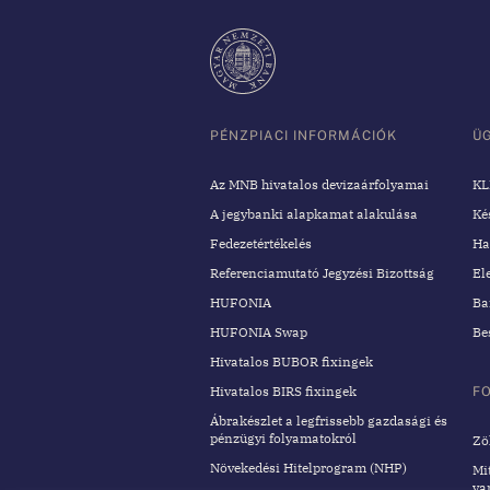
PÉNZPIACI INFORMÁCIÓK
Ü
Az MNB hivatalos devizaárfolyamai
KL
A jegybanki alapkamat alakulása
Ké
Fedezetértékelés
Ha
Referenciamutató Jegyzési Bizottság
El
HUFONIA
Ba
HUFONIA Swap
Be
Hivatalos BUBOR fixingek
Hivatalos BIRS fixingek
F
Ábrakészlet a legfrissebb gazdasági és
pénzügyi folyamatokról
Zö
Növekedési Hitelprogram (NHP)
Mi
va