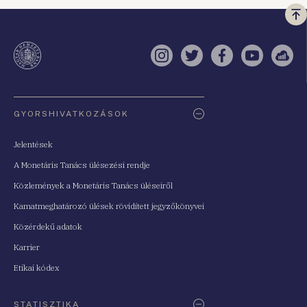
Vi
a
te
Instagram
Twitter
Facebook
YouTube
Sell
Oldaltérkép
GYORSHIVATKOZÁSOK
Jelentések
A Monetáris Tanács ülésezési rendje
Közlemények a Monetáris Tanács üléseiről
Kamatmeghatározó ülések rövidített jegyzőkönyvei
Közérdekű adatok
Karrier
Etikai kódex
STATISZTIKA