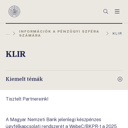
Főmenü
Keresés
Men
Magyar
Nemzeti
Bank
INFORMÁCIÓK A PÉNZÜGYI SZFÉRA
AKTUÁL
...
KLIR
SZÁMÁRA
OLDAL:
KLIR
Kiemelt témák
Tisztelt Partnereink!
A Magyar Nemzeti Bank jelenlegi készpénzes
ügyfélkapcsolati rendszerét a WebeC/BKPR-t a 2025