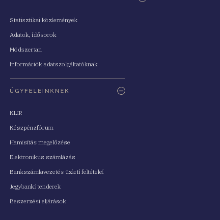
Statisztikai közlemények
Adatok, idősorok
Módszertan
Információk adatszolgáltatóknak
ÜGYFELEINKNEK
KLIR
Készpénzfórum
Hamisítás megelőzése
Elektronikus számlázás
Bankszámlavezetés üzleti feltételei
Jegybanki tenderek
Beszerzési eljárások