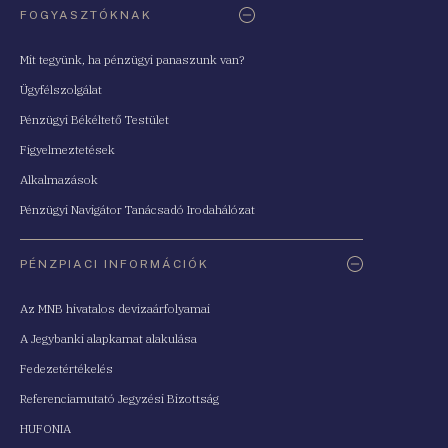
FOGYASZTÓKNAK
Mit tegyünk, ha pénzügyi panaszunk van?
Ügyfélszolgálat
Pénzügyi Békéltető Testület
Figyelmeztetések
Alkalmazások
Pénzügyi Navigátor Tanácsadó Irodahálózat
PÉNZPIACI INFORMÁCIÓK
Az MNB hivatalos devizaárfolyamai
A Jegybanki alapkamat alakulása
Fedezetértékelés
Referenciamutató Jegyzési Bizottság
HUFONIA