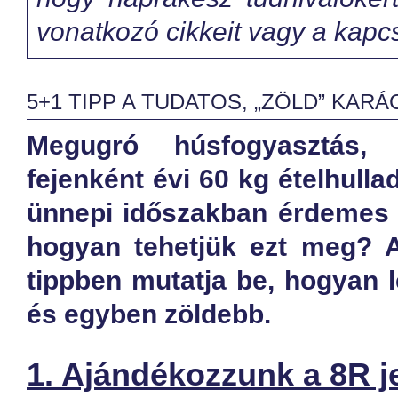
vonatkozó cikkeit vagy a kap
5+1 TIPP A TUDATOS, „ZÖLD” KA
Megugró húsfogyasztás, 
fejenként évi 60 kg ételhull
ünnepi időszakban érdemes 
hogyan tehetjük ezt meg? A
tippben mutatja be, hogyan 
és egyben zöldebb.
1. Ajándékozzunk a 8R 