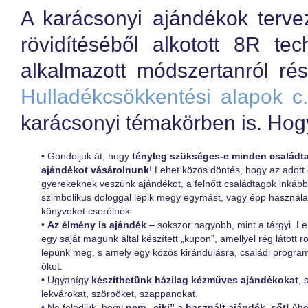
A karácsonyi ajándékok terve
rövidítéséből alkotott 8R tec
alkalmazott módszertanról r
Hulladékcsökkentési alapok c
karácsonyi témakörben is. Ho
•
Gondoljuk át, hogy
tényleg szükséges-e minden családt
ajándékot vásárolnunk
! Lehet közös döntés, hogy az adott
gyerekeknek veszünk ajándékot, a felnőtt családtagok inkább
szimbolikus dologgal lepik megy egymást, vagy épp használat
könyveket cserélnek.
•
Az élmény is ajándék
– sokszor nagyobb, mint a tárgyi. L
egy saját magunk által készített „kupon”, amellyel rég látott 
lepünk meg, s amely egy közös kirándulásra, családi programr
őket.
•
Ugyanígy
készíthetünk házilag kézműves ajándékokat
, 
lekvárokat, szörpöket, szappanokat.
•
Ne feledjük, hogy
nem „ciki” a használt ajándék, sőt!
Aho