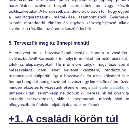
használatos szalvéta helyett szerezzünk be vagy készít
textilszalvétákat. A környezetbarát dekoráció azon túl, hogy egyedi
a papírfogyasztásunk mérséklése szempontjából! Gyermek
szintén maradandó élmény és egyben készségfejlesztő alkal
kivehetik a részüket az ünnepi készülődésből.
5. Tervezzük meg az ünnepi menüt!
A tervezést ne a hozzávalóknál kezdjük, hanem a vásárlás 
kiválasztásával! Keressünk fel helyi termelőket, termelői piacokat
tőlük az alapanyagokat! Ha már előre tudjuk, hogy bizonyos do
mézeskalács) nem lehet keveset készíteni, rendezzünk b
rokonainkkal sütipartit! Így a hozzávalók és azok költségei is 
ünnepi hangulat pedig kezdetét is veszi egy kis közös sütés-főzé
minden előzetes tervezésünk ellenére mégis
sok ételmaradékunk 
ünnepek után, semmiképp ne dobjuk ki! Keressünk fel olyan gy
karitatív szervezeteket, akik a megmaradt, mások által
elfogyasztható ételeket eljuttatják a rászorulóknak!
+1. A családi körön túl