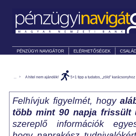
PÉNZÜGYI NAVIGÁTOR
ELÉRHETŐSÉGEK
CSALÁD
...
A hitel nem ajándék!
5+1 tipp a tudatos, „zöld” karácsonyhoz
Felhívjuk figyelmét, hogy
alá
több mint 90 napja frissült 
szereplő információk egy
hogy naprakész tudnivalókér