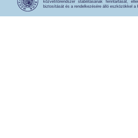
közvetítőrendszer stabilitásának fenntartását, e
biztosítását és a rendelkezésére álló eszközökkel a 