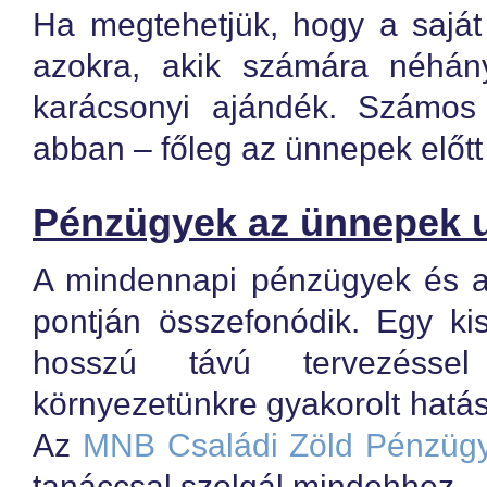
Ha megtehetjük, hogy a saját 
azokra, akik számára néhán
karácsonyi ajándék. Számos 
abban – főleg az ünnepek előt
Pénzügyek az ünnepek 
A mindennapi pénzügyek és a 
pontján összefonódik. Egy kis
hosszú távú tervezéssel 
környezetünkre gyakorolt hatásá
Az
MNB Családi Zöld Pénzügy
tanáccsal szolgál mindehhez.