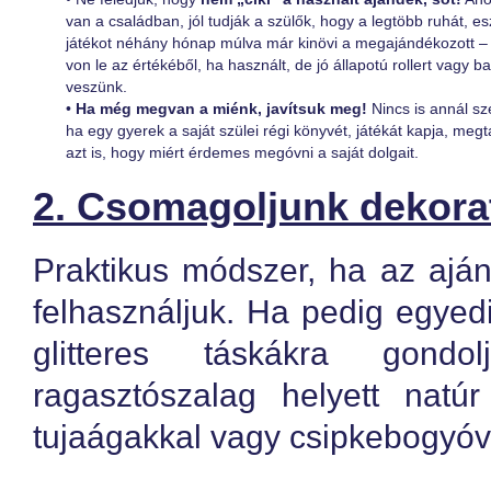
van a családban, jól tudják a szülők, hogy a legtöbb ruhát, e
játékot néhány hónap múlva már kinövi a megajándékozott 
von le az értékéből, ha használt, de jó állapotú rollert vagy 
veszünk.
•
Ha még megvan a miénk, javítsuk meg!
Nincs is annál sz
ha egy gyerek a saját szülei régi könyvét, játékát kapja, meg
azt is, hogy miért érdemes megóvni a saját dolgait.
2. Csomagoljunk dekorat
Praktikus módszer, ha az aján
felhasználjuk. Ha pedig egyed
glitteres táskákra gondo
ragasztószalag helyett natúr
tujaágakkal vagy csipkebogyóva