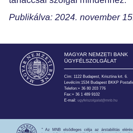
Publikálva: 2024. november 15
MAGYAR NEMZETI BANK
ÜGYFÉLSZOLGÁLAT
Cím: 1122 Budapest, Krisztina krt. 6.
Levélcím:1534 Budapest BKKP Postafió
Telefon:+ 36 80 203 776
Fax:+ 36 1 489 9102
E-mail:
ugyfelszolgalat@mnb.hu
" Az MNB elsődleges célja az árstabilitás eléré