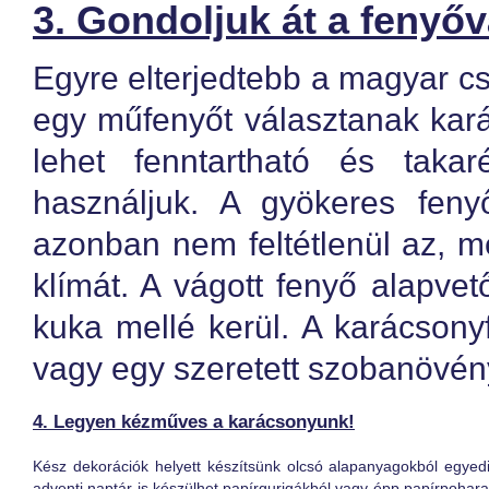
3. Gondoljuk át a fenyőv
Egyre elterjedtebb a magyar c
egy műfenyőt választanak kar
lehet fenntartható és takar
használjuk. A gyökeres feny
azonban nem feltétlenül az, me
klímát. A vágott fenyő alapve
kuka mellé kerül. A karácsonyfá
vagy egy szeretett szobanövény
4. Legyen kézműves a karácsonyunk!
Kész dekorációk helyett készítsünk olcsó alapanyagokból egyedi
adventi naptár is készülhet papírgurigákból vagy épp papírpohar