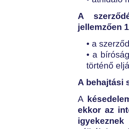
A szerződé
jellemzően 
• a szerző
• a bírósá
történő elj
A behajtási
A
késedelem 
ekkor az in
igyekeznek 