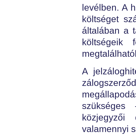
levélben. A h
költséget sz
általában a 
költségeik 
megtalálhatók
A jelzálogh
zálogszer
megállapodá
szükséges 
közjegyzői
valamennyi s