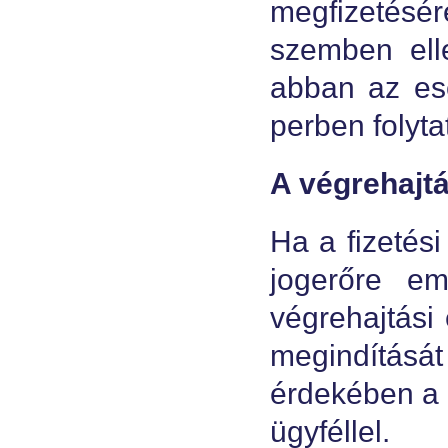
megfizetésé
szemben elle
abban az ese
perben folyta
A végrehajt
Ha a fizetés
jogerőre em
végrehajtási 
megindításá
érdekében a h
ügyféllel.