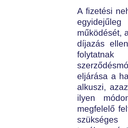
A fizetési 
egyidejűle
működését, a
díjazás ell
folytatnak
szerződésm
eljárása a h
alkuszi, aza
ilyen módo
megfelelő fe
szükséges