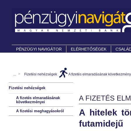
PÉNZÜGYI NAVIGÁTOR
ELÉRHETŐSÉGEK
CSALÁD
...
Fizetési nehézségek
A fizetés elmaradásának következmény
Fizetési nehézségek
A FIZETÉS E
A fizetés elmaradásának
következményei
A hitelek t
A fizetési meghagyásokról
futamidejű