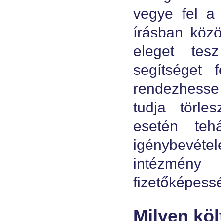
vegye fel a
írásban köz
eleget tes
segítséget
rendezhesse 
tudja törles
esetén teh
igénybevétel
intézmény
fizetőképessé
Milyen köl