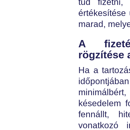
tud fizetni
értékesítése 
marad, melyet
A fizet
rögzítése
Ha a tartoz
időpontjáb
minimálbért
késedelem f
fennállt, h
vonatkozó i