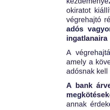
kezdeményez
okiratot kiál
végrehajtó r
adós vagyon
ingatlanaira 
A végrehajt
amely a köve
adósnak kell 
A bank árve
megkötéseko
annak érdeké