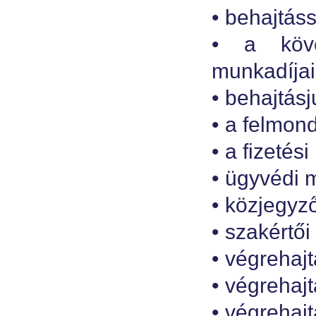
• behajtás
• a követ
munkadíjai
• behajtásj
• a felmon
• a fizetés
• ügyvédi 
• közjegyző
• szakértői 
• végrehaj
• végrehajt
• végrehajt