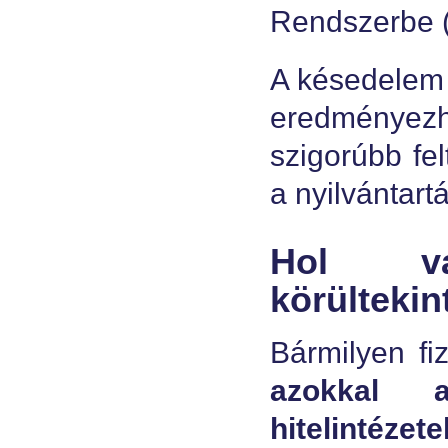
Rendszerbe 
A késedelem 
eredményez
szigorúbb fel
a nyilvántart
Hol va
körültekin
Bármilyen fi
azokkal 
hitelintézete