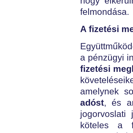
hogy elkerül
felmondása.
A fizetési 
Együttműköd
a pénzügyi i
fizetési me
követelése
amelynek s
adóst
, és a
jogorvoslati
köteles a f