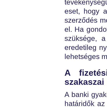
tevékenység
eset, hogy a
szerződés mó
el. Ha gondot
szüksége, a
eredetileg ny
lehetséges m
A fizeté
szakaszai
A banki gyak
határidők az