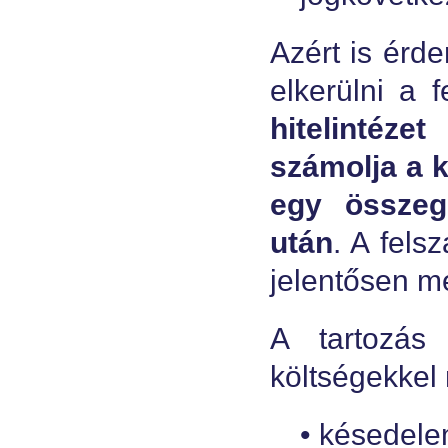
Azért is ér
elkerülni a 
hitelintéze
számolja a 
egy összeg
után
. A fels
jelentősen m
A tartozás
költségekkel
• késedelem