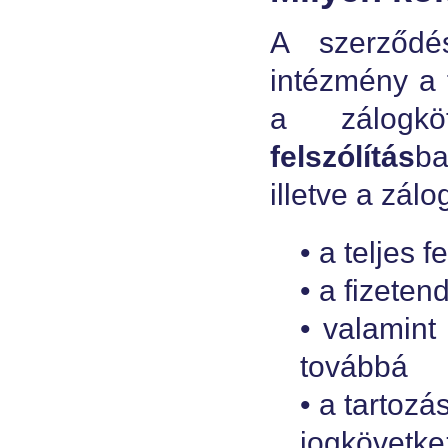
A szerződé
intézmény a 
a zálogkö
felszólítás
ba
illetve a zál
• a teljes 
• a fizete
• valamint
továbbá
• a tartoz
jogkövetk