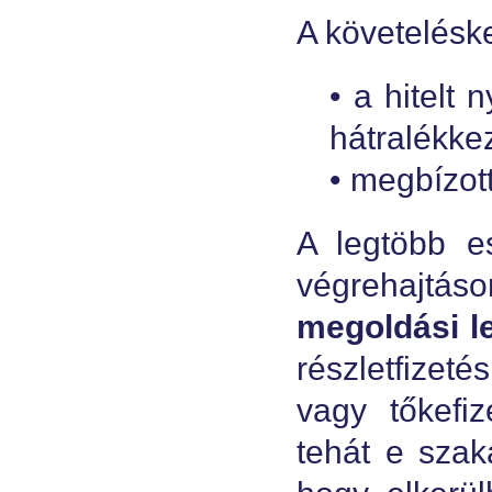
A követelésk
• a hitelt 
hátralékkez
• megbízott
A legtöbb 
végrehajtás
megoldási l
részletfizeté
vagy tőkefi
tehát e sza