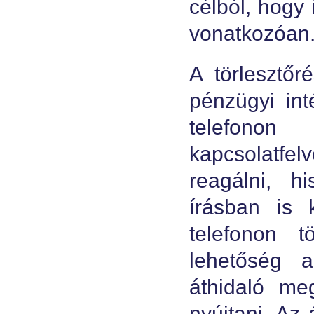
célból, hogy
vonatkozóan
A törlesztőr
pénzügyi in
telefonon
kapcsolatfe
reagálni, h
írásban is 
telefonon 
lehetőség a
áthidaló me
nyújtani. Az