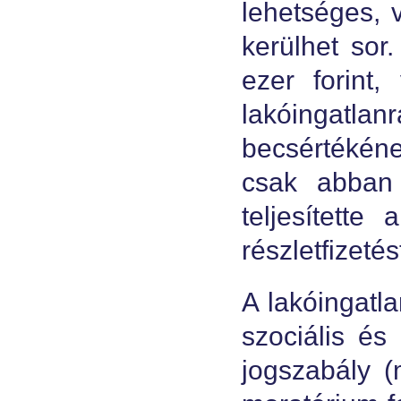
lehetséges, 
kerülhet sor
ezer forint
lakóingatlanr
becsértékéne
csak abban
teljesítette
részletfizetés
A lakóingatl
szociális és
jogszabály (m