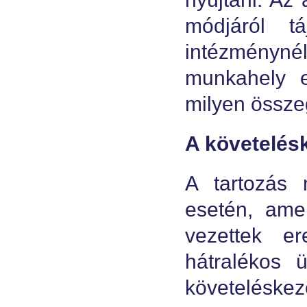
módjáról tá
intézménynél
munkahely e
milyen össze
A követelés
A tartozás
esetén, ame
vezettek e
hátralékos 
követeléskez