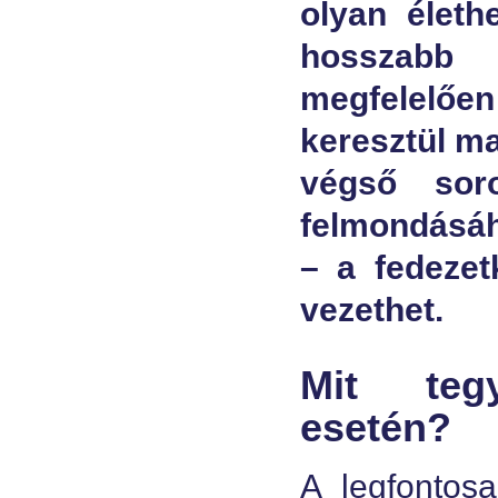
olyan életh
hosszabb
megfelelően
keresztül ma
végső soro
felmondásáh
– a fedezetk
vezethet.
Mit teg
esetén?
A legfontos