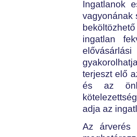
Ingatlanok 
vagyonának sz
beköltözhető
ingatlan fe
elővásárlás
gyakorolhat
terjeszt elő 
és az önk
kötelezettség
adja az ingat
Az árverés 