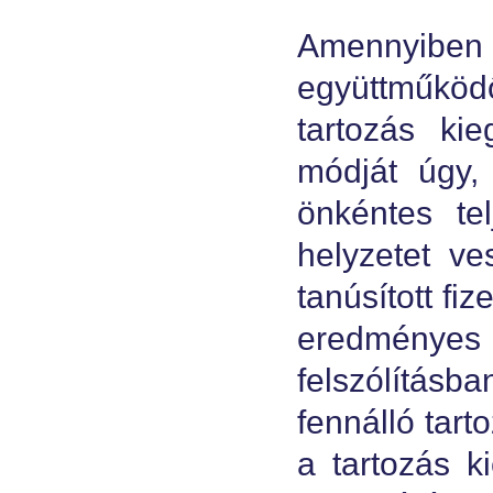
Amennyiben s
együttműköd
tartozás kie
módját úgy,
önkéntes te
helyzetet v
tanúsított fi
eredményes 
felszólításb
fennálló tart
a tartozás k