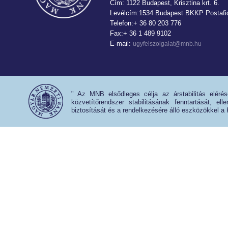
Cím: 1122 Budapest, Krisztina krt. 6.
Levélcím:1534 Budapest BKKP Postafió
Telefon:+ 36 80 203 776
Fax:+ 36 1 489 9102
E-mail:
ugyfelszolgalat@mnb.hu
" Az MNB elsődleges célja az árstabilitás eléré
közvetítőrendszer stabilitásának fenntartását, e
biztosítását és a rendelkezésére álló eszközökkel a 