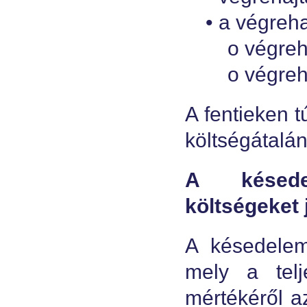
• a végreha
o végreha
o végrehaj
A fentieken 
költségátalány
A késede
költségeket 
A késedelem
mely a telj
mértékéről az