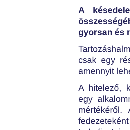
A késedele
összességéb
gyorsan és
Tartozáshal
csak egy rés
amennyit leh
A hitelező, 
egy alkalomm
mértékéről.
fedezeteként 