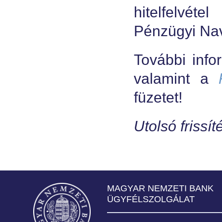
hitelfelvéte
Pénzügyi Nav
További info
valamint a
füzetet!
Utolsó frissí
MAGYAR NEMZETI BANK
ÜGYFÉLSZOLGÁLAT