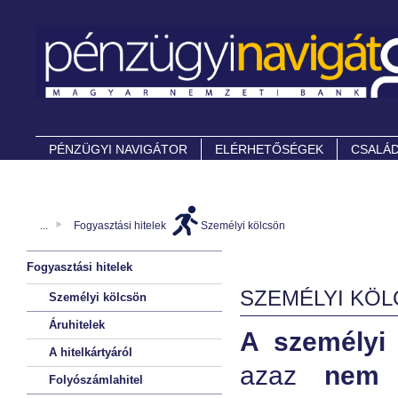
PÉNZÜGYI NAVIGÁTOR
ELÉRHETŐSÉGEK
CSALÁD
...
Fogyasztási hitelek
Személyi kölcsön
Fogyasztási hitelek
SZEMÉLYI KÖ
Személyi kölcsön
Áruhitelek
A személyi 
A hitelkártyáról
azaz
nem 
Folyószámlahitel