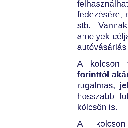
felhasznál
fedezésére, 
stb. Vanna
amelyek célj
autóvásárlás 
A kölcsön 
forinttól aká
rugalmas,
j
hosszabb fut
kölcsön is.
A kölcsön