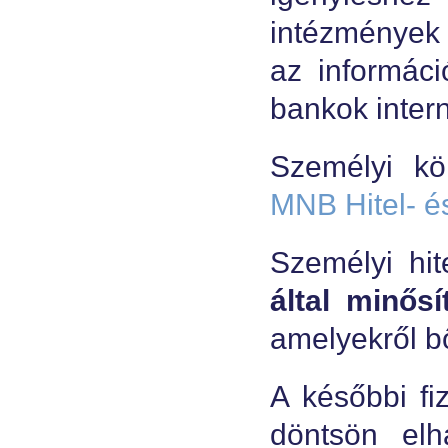
intézmények
az informáci
bankok inter
Személyi kö
MNB Hitel- é
Személyi hit
által minősí
amelyekről b
A későbbi fi
döntsön elh