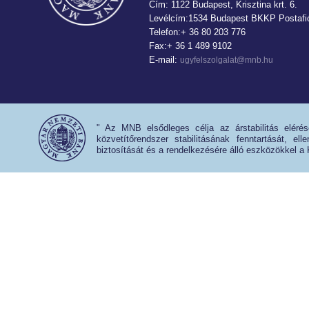
Cím: 1122 Budapest, Krisztina krt. 6.
Levélcím:1534 Budapest BKKP Postafió
Telefon:+ 36 80 203 776
Fax:+ 36 1 489 9102
E-mail:
ugyfelszolgalat@mnb.hu
" Az MNB elsődleges célja az árstabilitás eléré
közvetítőrendszer stabilitásának fenntartását, e
biztosítását és a rendelkezésére álló eszközökkel a 