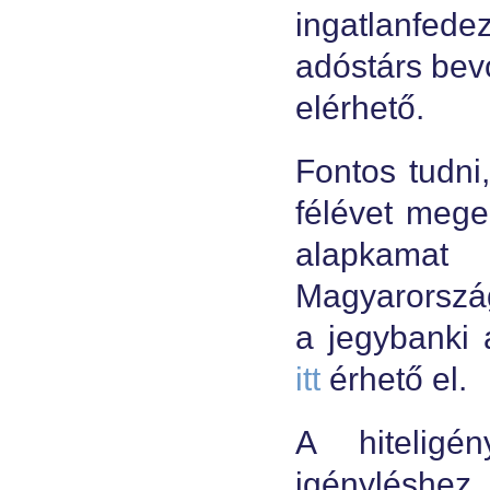
ingatlanfede
adóstárs bev
elérhető.
Fontos tudn
félévet mege
alapkamat 
Magyarorszá
a jegybanki 
itt
érhető el.
A hiteligén
igényléshe